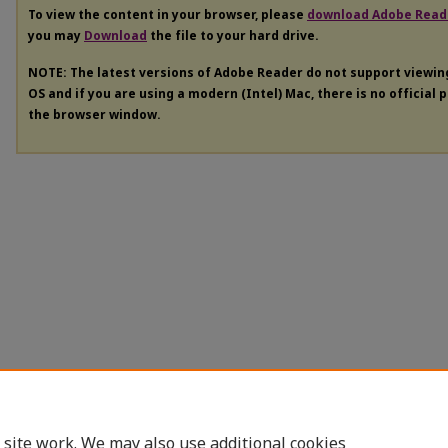
To view the content in your browser, please
download Adobe Read
you may
Download
the file to your hard drive.
NOTE: The latest versions of Adobe Reader do not support viewi
OS and if you are using a modern (Intel) Mac, there is no official 
the browser window.
 site work. We may also use additional cookies