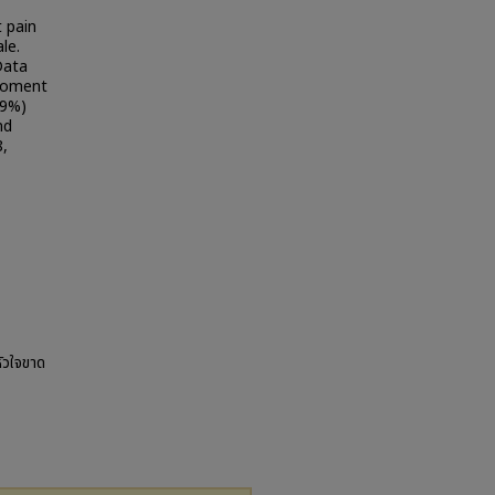
 pain
le.
Data
 moment
.9%)
nd
8,
หัวใจขาด