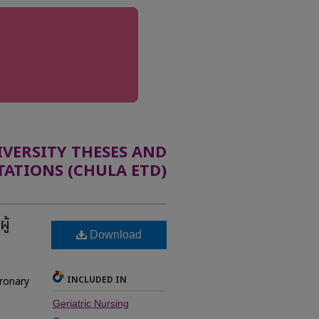
ERSITY THESES AND
TATIONS (CHULA ETD)
ู้
Download
INCLUDED IN
oronary
Geriatric Nursing