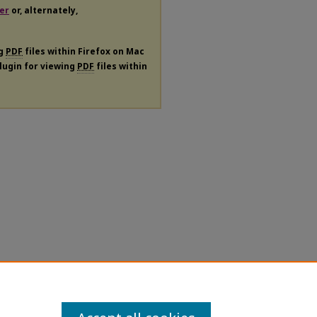
er
or, alternately,
ng
PDF
files within Firefox on Mac
plugin for viewing
PDF
files within