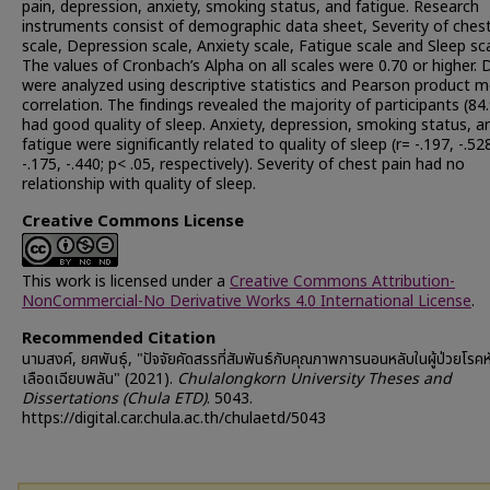
pain, depression, anxiety, smoking status, and fatigue. Research
instruments consist of demographic data sheet, Severity of chest
scale, Depression scale, Anxiety scale, Fatigue scale and Sleep sca
The values of Cronbach’s Alpha on all scales were 0.70 or higher. 
were analyzed using descriptive statistics and Pearson product
correlation. The findings revealed the majority of participants (84
had good quality of sleep. Anxiety, depression, smoking status, a
fatigue were significantly related to quality of sleep (r= -.197, -.52
-.175, -.440; p< .05, respectively). Severity of chest pain had no
relationship with quality of sleep.
Creative Commons License
This work is licensed under a
Creative Commons Attribution-
NonCommercial-No Derivative Works 4.0 International License
.
Recommended Citation
นามสงค์, ยศพันธุ์, "ปัจจัยคัดสรรที่สัมพันธ์กับคุณภาพการนอนหลับในผู้ป่วยโรค
เลือดเฉียบพลัน" (2021).
Chulalongkorn University Theses and
Dissertations (Chula ETD)
. 5043.
https://digital.car.chula.ac.th/chulaetd/5043