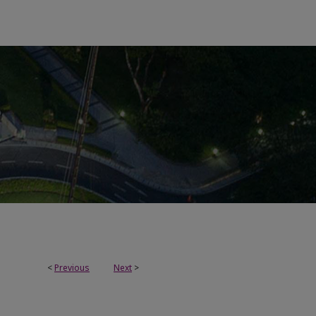
<
Previous
Next
>