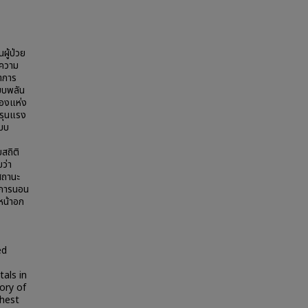
ผู้ป่วย
 ความ
าการ
ียบพลัน
สองแห่ง
มรุนแรง
แบบ
สถิติ
ว่า
สถานะ
าพการนอน
หน้าอก
ed
tals in
ory of
chest