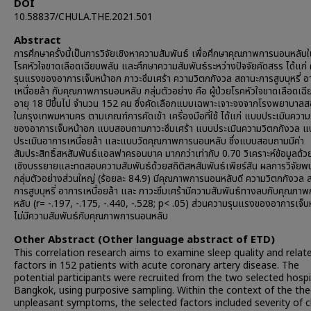
DOI
10.58837/CHULA.THE.2021.501
Abstract
การศึกษาครั้งนี้เป็นการวิจัยเชิงหาความสัมพันธ์ เพื่อศึกษาคุณภาพการนอนหลับใน
โรคหัวใจขาดเลือดเฉียบพลัน และศึกษาความสัมพันธ์ระหว่างปัจจัยคัดสรร ได้แก่
รุนแรงของอาการเจ็บหน้าอก ภาวะซึมเศร้า ความวิตกกังวล สถานะการสูบบุหรี่ อ
เหนื่อยล้า กับคุณภาพการนอนหลับ กลุ่มตัวอย่าง คือ ผู้ป่วยโรคหัวใจขาดเลือดเฉ
อายุ 18 ปีขึ้นไป จำนวน 152 คน ซึ่งคัดเลือกแบบเฉพาะเจาะจงจากโรงพยาบาล
ในกรุงเทพมหานคร ตามเกณฑ์การคัดเข้า เครื่องมือที่ใช้ ได้แก่ แบบประเมินควา
ของอาการเจ็บหน้าอก แบบสอบถามภาวะซึมเศร้า แบบประเมินความวิตกกังวล 
ประเมินอาการเหนื่อยล้า และแบบวัดคุณภาพการนอนหลับ ซึ่งแบบสอบถามมีค่า
สัมประสิทธิ์สหสัมพันธ์แอลฟาครอนบาค มากกว่าเท่ากับ 0.70 วิเคราะห์ข้อมูลด้วย
เชิงบรรยายและทดสอบความสัมพันธ์ด้วยสถิติสหสัมพันธ์เพียร์สัน ผลการวิจัยพบ
กลุ่มตัวอย่างส่วนใหญ่ (ร้อยละ 84.9) มีคุณภาพการนอนหลับดี ความวิตกกังวล 
การสูบบุหรี่ อาการเหนื่อยล้า และ ภาวะซึมเศร้ามีความสัมพันธ์ทางลบกับคุณภ
หลับ (r= -.197, -.175, -.440, -.528; p< .05) ส่วนความรุนแรงของอาการเจ็บ
ไม่มีความสัมพันธ์กับคุณภาพการนอนหลับ
Other Abstract (Other language abstract of ETD)
This correlation research aims to examine sleep quality and relat
factors in 152 patients with acute coronary artery disease. The
potential participants were recruited from the two selected hospi
Bangkok, using purposive sampling. Within the context of the the
unpleasant symptoms, the selected factors included severity of 