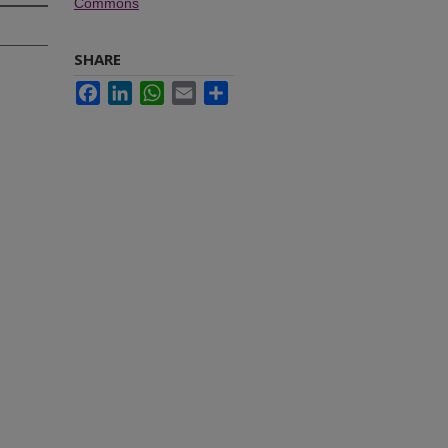
Commons
SHARE
Facebook
LinkedIn
WhatsApp
Email
Share