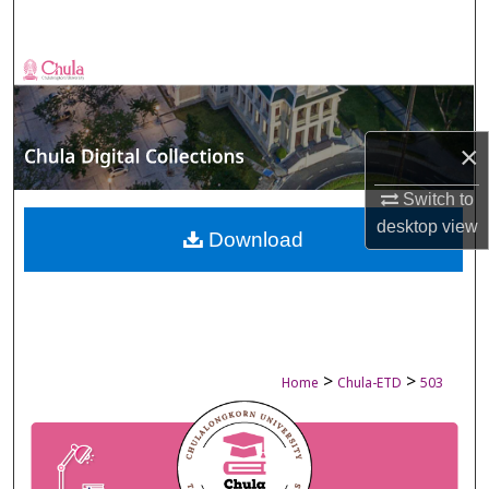
Search
Browse Collections
My Account
×
About
Switch to
desktop
view
Digital Commons Network™
Download
>
>
Home
Chula-ETD
503