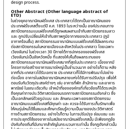
design process.
Other Abstract (Other language abstract of
ETD)
ในช่วงยุคอาณานิคมฝรั่งเศส ประเทศลาวได้ตกเป็นอาณานิคมของ
ประเทศฝรั่งเศสตั้งแต่ปี ค.ศ. 1893 ในระหว่างนั้น องค์ประกอบทาง
สถาปัตยกรรมแบบฝรั่งเศสได้ถูกผสมผสานเข้ากับสถาปัตยกรรมลาว
และ ถูกปรับเปลี่ยนให้เข้ากับสภาพภูมิอากาศของประเทศลาว (ภูมิ
อากาศร้อนชื้น) สถาปัตยกรรมอาณานิคมแบบฝรั่งเศสได้มีผลกระทบ
ต่อสถาปัตยกรรมในหลายเมืองและจังหวัดในประเทศลาว โดยเฉพาะ
เวียงจันทน์ ในช่วงเวลา 30 ปีภายใต้การปกครองของฝรั่งเศส
เวียงจันทน์เป็นจังหวัดหนึ่ง ที่แสดงให้เห็นถึงผลกระทบของ
สถาปัตยกรรมอาณานิคมฝรั่งเศสมากที่สุดในประเทศลาว เนื่องจากมี
โครงการก่อสร้างอาคารขนาดใหญ่เป็นจำนวนมาก อย่างไรก็ตาม หลัง
จากที่ประเทศลาวได้รับเอกราช ประเทศลาวก็ได้มีการพัฒนาไปอย่าง
ต่อเนื่อง อาคารในสมัยอาณานิคมหลายแห่งได้รับการปรับปรุง เพื่อให้
ตอบรับกับวัตถุประสงค์ต่างๆ เช่น อาคารที่พัก สำนักงาน และอาคาร
พาณิชย์ ในขณะเดียวกัน เจ้าหน้าที่ขององค์กรที่เกี่ยวข้องก็ได้ตระหนัก
ถึงคุณค่าทางประวัติศาสตร์ของมรดกทางสถาปัตยกรรมดังกล่าว ซึ่ง
เป็นเอกลักษณ์ด้วยรูปแบบ และ ลักษณะเฉพาะของสถาปัตยกรรม
อาณานิคมแบบฝรั่งเศสที่มีคุณค่า และ ควรจะได้รับการเก็บรักษาเพื่อ
ให้คนรุ่นใหม่ได้ชื่นชมและศึกษาเรียนรู้ความเป็นมาของประวัติศาสตร์
ทางด้านสถาปัตยกรรม. อย่างไรก็ตาม ในการปรับปรุง ซ่อมแซม และ
การประยุกต์ใช้ของอาคารในสมัยอาณานิคมฝรั่งเศสนั้น มีเพียงกฎข้อ
บังคับท้องถิ่นที่มีบทบาทสำคัญในกระบวนการเท่านั้น ซึ่งกฎดังกล่าวนั้น