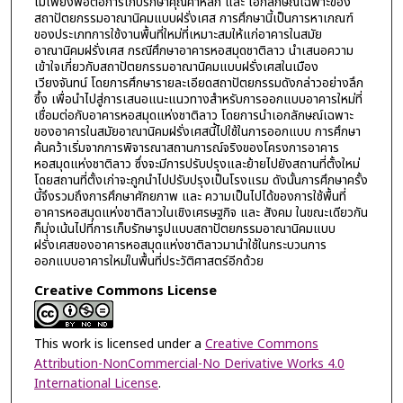
ไม่เพียงพอต่อการเก็บรักษาคุณค่าหลัก และ เอกลักษณ์เฉพาะของ
สถาปัตยกรรมอาณานิคมแบบฝรั่งเศส การศึกษานี้เป็นการหาเกณฑ์
ของประเภทการใช้งานพื้นที่ใหม่ที่เหมาะสมให้แก่อาคารในสมัย
อาณานิคมฝรั่งเศส กรณีศึกษาอาคารหอสมุดชาติลาว นำเสนอความ
เข้าใจเกี่ยวกับสถาปัตยกรรมอาณานิคมแบบฝรั่งเศสในเมือง
เวียงจันทน์ โดยการศึกษารายละเอียดสถาปัตยกรรมดังกล่าวอย่างลึก
ซึ้ง เพื่อนำไปสู่การเสนอแนะแนวทางสำหรับการออกแบบอาคารใหม่ที่
เชื่อมต่อกับอาคารหอสมุดแห่งชาติลาว โดยการนำเอกลักษณ์เฉพาะ
ของอาคารในสมัยอาณานิคมฝรั่งเศสนี้ไปใช้ในการออกแบบ การศึกษา
ค้นคว้าเริ่มจากการพิจารณาสถานการณ์จริงของโครงการอาคาร
หอสมุดแห่งชาติลาว ซึ่งจะมีการปรับปรุงและย้ายไปยังสถานที่ตั้งใหม่
โดยสถานที่ตั้งเก่าจะถูกนำไปปรับปรุงเป็นโรงแรม ดังนั้นการศึกษาครั้ง
นี้จึงรวมถึงการศึกษาศักยภาพ และ ความเป็นไปได้ของการใช้พื้นที่
อาคารหอสมุดแห่งชาติลาวในเชิงเศรษฐกิจ และ สังคม ในขณะเดียวกัน
ก็มุ่งเน้นไปที่การเก็บรักษารูปแบบสถาปัตยกรรมอาณานิคมแบบ
ฝรั่งเศสของอาคารหอสมุดแห่งชาติลาวมานำใช้ในกระบวนการ
ออกแบบอาคารใหม่ในพื้นที่ประวัติศาสตร์อีกด้วย
Creative Commons License
This work is licensed under a
Creative Commons
Attribution-NonCommercial-No Derivative Works 4.0
International License
.