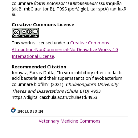
columnare ซึ่งอาจเกิดจากลดการแสดงออกของการรับธาตุเหล็ก
(alcB, rhbC และ tonB), T9SS (porV, gldL และ sprA) และ luxR
ยีน
Creative Commons License
This work is licensed under a
Creative Commons
Attribution-NonCommercial-No Derivative Works 4.0
International License
.
Recommended Citation
Imtiyaz, Farras Daffa, "In vitro inhibitory effect of lactic
acid bacteria and their supernatants on flavobacterium
columnare biofilm" (2021).
Chulalongkorn University
Theses and Dissertations (Chula ETD)
. 4953.
https://digital.car.chula.ac.th/chulaetd/4953
INCLUDED IN
Veterinary Medicine Commons