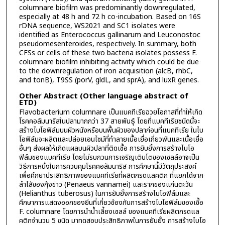
columnare biofilm was predominantly downregulated,
especially at 48 h and 72 h co-incubation. Based on 16S
rDNA sequence, WS2021 and SC1 isolates were
identified as Enterococcus gallinarum and Leuconostoc
pseudomesenteroides, respectively. In summary, both
CFSs or cells of these two bacteria isolates possess F.
columnare biofilm inhibiting activity which could be due
to the downregulation of iron acquisition (alcB, rhbC,
and tonB), T9SS (porV, gldL, and sprA), and luxR genes.
Other Abstract (Other language abstract of
ETD)
Flavobacterium columnare เป็นแบคทีเรียฉวยโอกาสที่ทำให้เกิด
โรคคอลัมนาริสในปลามากกว่า 37 สายพันธุ์ โดยที่แบคทีเรียชนิดนี้จะ
สร้างไบโอฟิล์มบนผิวหนังหรือบนพื้นผิวของปลาก่อนที่แบคทีเรีย ในไบ
โอฟิล์มจะผลิตและปล่อยเอนไซม์ที่ทำลายเนื้อเยื่อเกี่ยวพันและเนื้อเยื่อ
อื่นๆ ส่งผลให้เกิดแผลบนผิวปลาที่ติดเชื้อ การยับยั้งการสร้างไบโอ
ฟิล์มของแบคทีเรีย โดยไม่รบกวนการเจริญเติบโตของเซลล์อาจเป็น
วิธีการหนึ่งในการควบคุมโรคคอลัมนาริส การศึกษานี้มีวัตถุประสงค์
เพื่อศึกษาประสิทธิภาพของแบคทีเรียที่ผลิตกรดแลคติก ที่แยกได้จาก
ลำไส้ของกุ้งขาว (Penaeus vannamei) และรากของแก่นตะวัน
(Helianthus tuberosus) ในการยับยั้งการสร้างไบโอฟิล์มและ
ศึกษาการแสดงออกของยีนที่เกี่ยวข้องกับการสร้างไบโอฟิล์มของเชื้อ
F. columnare โดยการนำน้ำเลี้ยงเซลล์ ของแบคทีเรียผลิตกรดแล
คติกจำนวน 5 ชนิด มาทดสอบประสิทธิภาพในการยับยั้ง การสร้างไบโอ