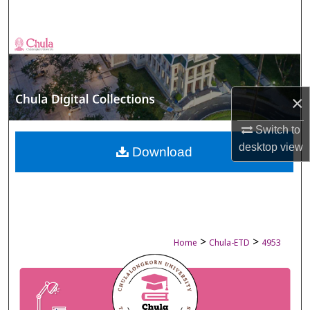
Search
Browse Collections
My Account
×
About
Switch to
desktop
view
Digital Commons Network™
Download
>
>
Home
Chula-ETD
4953