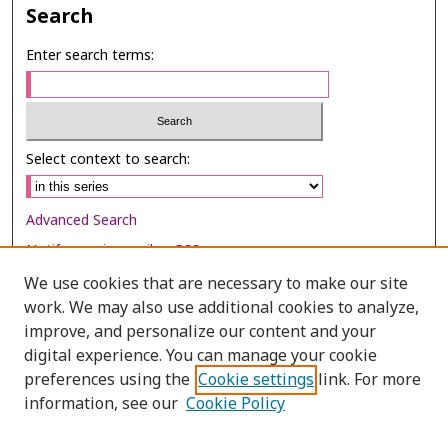
Search
Enter search terms:
Select context to search:
Advanced Search
Notify me via email or
RSS
We use cookies that are necessary to make our site
Browse
work. We may also use additional cookies to analyze,
Collections
improve, and personalize our content and your
digital experience. You can manage your cookie
Disciplines
preferences using the
Cookie settings
link. For more
Authors
information, see our
Cookie Policy
Author Corner