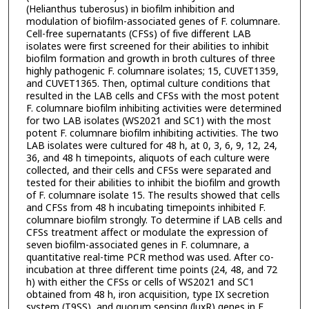
(Helianthus tuberosus) in biofilm inhibition and
modulation of biofilm-associated genes of F. columnare.
Cell-free supernatants (CFSs) of five different LAB
isolates were first screened for their abilities to inhibit
biofilm formation and growth in broth cultures of three
highly pathogenic F. columnare isolates; 15, CUVET1359,
and CUVET1365. Then, optimal culture conditions that
resulted in the LAB cells and CFSs with the most potent
F. columnare biofilm inhibiting activities were determined
for two LAB isolates (WS2021 and SC1) with the most
potent F. columnare biofilm inhibiting activities. The two
LAB isolates were cultured for 48 h, at 0, 3, 6, 9, 12, 24,
36, and 48 h timepoints, aliquots of each culture were
collected, and their cells and CFSs were separated and
tested for their abilities to inhibit the biofilm and growth
of F. columnare isolate 15. The results showed that cells
and CFSs from 48 h incubating timepoints inhibited F.
columnare biofilm strongly. To determine if LAB cells and
CFSs treatment affect or modulate the expression of
seven biofilm-associated genes in F. columnare, a
quantitative real-time PCR method was used. After co-
incubation at three different time points (24, 48, and 72
h) with either the CFSs or cells of WS2021 and SC1
obtained from 48 h, iron acquisition, type IX secretion
system (T9SS), and quorum sensing (luxR) genes in F.