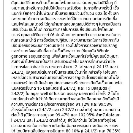
มีคุณสมบัติในการต้านเชื้อแคมไพโลแบคเตอร์และคุณสมบัติอื่นๆ ที่
เหมาะสมสำหรับการนำไปใช้เป็นสารเสริมชีวนะ ในการศึกษาครั้งนี้ เชื้อ
แบคทีเรียที่อาจนำไปพัฒนาเป็นสารเสริมชีวนะจำนวน 602 ไอ-โซเลท
เพาะแยกได้จากทางเดินอาหารของไก่ที่มีความทนทานต่อการติดเชื้อ
แคมไพโลแบคเตอร์ ได้ถูกนำมาทดสอบคุณสมบัติต่างๆ ในการเป็นสาร
เสริมชีวนะ อันได้แก่ ความสามารถในการยับยั้งเชื้อแคมไพโลแบค
เตอร์ คุณสมบัติในการทำให้เม็ดเลือดแดงแตกตัว ความสามารถในการ
ทนกรดและน้ำดี การดื้อต่อยาปฏิชีวนะ ความสามารถในการยึดเกาะกับ
เยื่อเมือกของระบบทางเดินอาหาร รวมไปถึงการตรวจหาการปรากฏ
และตำแหน่งของยีนดื้อยาในเชื้อดังกล่าวโดยใช้เทคนิค Whole
genome sequencing เพื่อค้นหาเชื้อแบคทีเรียที่มีคุณสมบัติเหมาะ
สมที่จะนำไปพัฒนาเป็นสารเสริมชีวนะต่อไป ผลการศึกษาพบว่าเชื้อ
Limosilactobacillus reuteri จำนวน 2 ไอโซเลท (i 24.1/2 และ i
24.2/2) มีคุณสมบัติในการเป็นสารเสริมชีวนะที่ดี กล่าวคือ ไอโซเลท
เหล่านี้มีความสามารถในการยับยั้งการเจริญเติบโตของเชื้อแคมไพโล
แบคเตอร์ โดยมีเส้นผ่านศูนย์กลางของบริเวณการยับยั้งเชื้อแคมไพโล
แบคเตอร์ขนาด 16 มิลลิเมตร (i 24.1/2) และ 15 มิลลิเมตร (i
24.2/2) ใน agar well diffusion assay นอกจากนี้ เชื้อทั้ง 2 ไอโซ
เลทดังกล่าวยังไม่ทำให้เกิดการแตกตัวของเม็ดเลือดแดง อีกทั้งยังมี
ความทนทานต่อกรด (มีอัตราการอยู่รอด 91.12% และ 99.58%
สำหรับไอโซเลท i 24.1/2 และ i 24.2/2 ตามลำดับ) และความทนทาน
ต่อน้ำดี (มีอัตราการอยู่รอด 99.47% และ 102.95% สำหรับไอโซเลท
i 24.1/2 และ i 24.2/2 ตามลำดับ) ยิ่งไปกว่านั้น ไอโซเลททั้งคู่ยังมี
ความสามารถในการยึดเกาะกับเยื่อเมือกจากระบบทางเดินอาหารของ
ไก่ โดยมีค่าเฉลี่ยอัตราการยึดเกาะ 80.10% (i 24.1/2) และ 70.35%