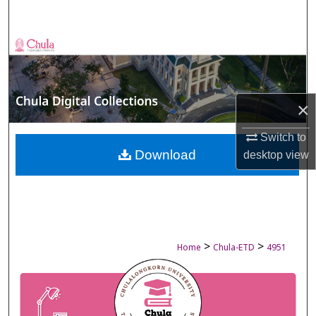
Search
Browse Collections
My Account
×
About
Switch to
Digital Commons Network™
Download
desktop
view
>
>
Home
Chula-ETD
4951