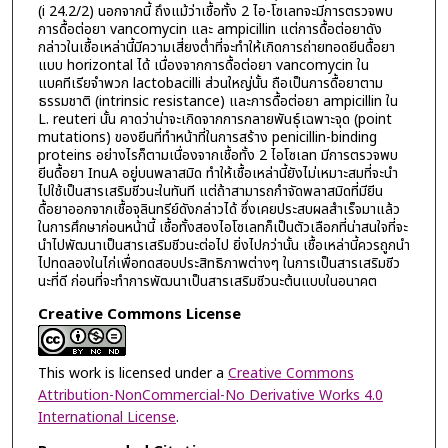
(i 24.2/2) นอกจากนี้ ถึงแม้ว่าเชื้อทั้ง 2 ไอ-โซเลทจะมีการตรวจพบ
การดื้อต่อยา vancomycin และ ampicillin แต่การดื้อต่อยาดัง
กล่าวในเชื้อเหล่านี้มีความเสี่ยงต่ำที่จะทำให้เกิดการถ่ายทอดยีนดื้อยา
แบบ horizontal ได้ เนื่องจากการดื้อต่อยา vancomycin ใน
แบคทีเรียจำพวก lactobacilli ส่วนใหญ่นั้น ถือเป็นการดื้อยาตาม
ธรรมชาติ (intrinsic resistance) และการดื้อต่อยา ampicillin ใน
L. reuteri นั้น คาดว่าน่าจะเกิดจากการกลายพันธุ์เฉพาะจุด (point
mutations) ของยีนที่ทำหน้าที่ในการสร้าง penicillin-binding
proteins อย่างไรก็ตามเนื่องจากเชื้อทั้ง 2 ไอโซเลท มีการตรวจพบ
ยีนดื้อยา InuA อยู่บนพลาสมิด ทำให้เชื้อเหล่านี้ยังไม่เหมาะสมที่จะนำ
ไปใช้เป็นสารเสริมชีวนะในทันที แต่ถ้าสามารถกำจัดพลาสมิดที่มียีน
ดื้อยาออกจากเชื้อจุลินทรีย์ดังกล่าวได้ ซึ่งเคยประสบผลสำเร็จมาแล้ว
ในการศึกษาก่อนหน้านี้ เชื้อทั้งสองไอโซเลทก็เป็นตัวเลือกที่น่าสนใจที่จะ
นำไปพัฒนาเป็นสารเสริมชีวนะต่อไป ยิ่งไปกว่านั้น เชื้อเหล่านี้ควรถูกนำ
ไปทดลองในไก่เพื่อทดสอบประสิทธิภาพต่างๆ ในการเป็นสารเสริมชีว
นะที่ดี ก่อนที่จะทำการพัฒนาเป็นสารเสริมชีวนะต้นแบบในอนาคต
Creative Commons License
This work is licensed under a
Creative Commons
Attribution-NonCommercial-No Derivative Works 4.0
International License
.