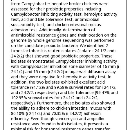
from Campylobacter-negative broiler chickens were
assessed for their probiotic properties including
Campylobacter inhibiting activity test, hemolytic activity
test, acid and bile tolerance test, antimicrobial
susceptibility test, and chicken intestinal mucus
adhesion test. Additionally, determination of
antimicrobial resistance genes and their location on the
genome by whole genome sequencing was performed
on the candidate probiotic bacteria. We identified 2
Limosilactobacillus reuteri isolates (isolate i 24.1/2 and i
24.2/2) that showed good probiotic properties. These
isolates demonstrated Campylobacter inhibiting activity
with Campylobacter inhibition zone diameter of 16 mm (i
24.1/2) and 15 mm (i 24.2/2) in agar well diffusion assay
and they were negative for hemolytic activity test. In
addition, the two isolates exhibited excellent acid
tolerance (91.12% and 99.58% survival rates for i 24.1/2
and i 24.2/2, respectively) and bile tolerance (99.47% and
102.95% survival rates for i 24.1/2 and i 24.2/2,
respectively). Furthermore, these isolates also showed
the ability to adhere to chicken intestinal mucus with
80.10% (i 24.1/2) and 70.35% (i 24.2/2) adhesion
efficiency. Even though vancomycin and ampicillin
resistance was found in both isolates, it presents a
minimal risk for horizontal resistance genes transfer