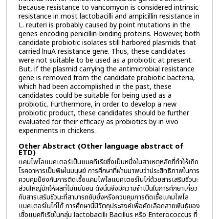
because resistance to vancomycin is considered intrinsic
resistance in most lactobacilli and ampicillin resistance in
L. reuteri is probably caused by point mutations in the
genes encoding penicillin-binding proteins. However, both
candidate probiotic isolates still harbored plasmids that
carried lnuA resistance gene. Thus, these candidates
were not suitable to be used as a probiotic at present.
But, if the plasmid carrying the antimicrobial resistance
gene is removed from the candidate probiotic bacteria,
which had been accomplished in the past, these
candidates could be suitable for being used as a
probiotic. Furthermore, in order to develop a new
probiotic product, these candidates should be further
evaluated for their efficacy as probiotics by in vivo
experiments in chickens.
Other Abstract (Other language abstract of
ETD)
แคมไพโลแบคเตอร์เป็นแบคทีเรียซึ่งเป็นหนึ่งในสาเหตุหลักที่ทำให้เกิด
โรคอาหารเป็นพิษในมนุษย์ การศึกษาที่ผ่านมาพบว่าประสิทธิภาพในการ
ควบคุมป้องกันการติดเชื้อแคมไพโลแบคเตอร์ในไก่ด้วยสารเสริมชีวนะ
ส่วนใหญ่มักให้ผลที่ไม่แน่นอน ดังนั้นจึงมีความจำเป็นในการศึกษาเกี่ยว
กับสารเสริมชีวนะที่สามารถยับยั้งหรือควบคุมการติดเชื้อแคมไพโล
แบคเตอร์ในไก่ได้ การศึกษานี้มีวัตถุประสงค์เพื่อคัดเลือกสายพันธุ์ของ
เชื้อแบคทีเรียในกลุ่ม lactobacilli Bacillus หรือ Enterococcus ที่