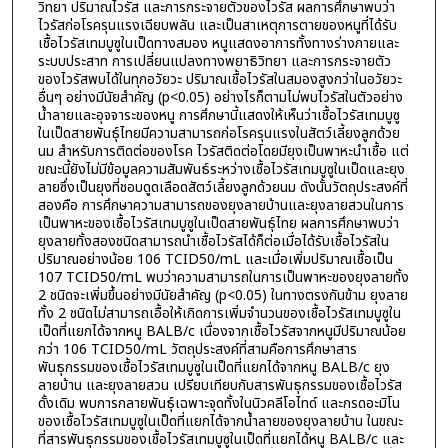
วิทยา ปริมาณไวรัส และการกระจายตัวของไวรัส ผลการศึกษาพบว่า
ไวรัสก่อโรครุนแรงเฉียบพลัน และเป็นสาเหตุการตายของหนูที่ได้รับ
เชื้อไวรัสเทมบูซูในเป็ดทางสมอง หนูแสดงอาการทั้งทางร่างกายและ
ระบบประสาท การเปลี่ยนแปลงทางพยาธิวิทยา และการกระจายตัว
ของไวรัสพบได้ในทุกอวัยวะ ปริมาณเชื้อไวรัสในสมองสูงกว่าในอวัยวะ
อื่นๆ อย่างมีนัยสำคัญ (p<0.05) อย่างไรก็ตามไม่พบไวรัสในตัวอย่าง
น้ำลายและอุจจาระของหนู การศึกษานี้แสดงให้เห็นว่าเชื้อไวรัสเทมบูซู
ในเป็ดสายพันธุ์ไทยมีความสามารถก่อโรครุนแรงในสัตว์เลี้ยงลูกด้วย
นม สำหรับการติดต่อของโรค ไวรัสติดต่อโดยมียุงเป็นพาหะนำเชื้อ แต่
ขณะนี้ยังไม่มีข้อมูลความสัมพันธ์ระหว่างเชื้อไวรัสเทมบูซูในเป็ดและยุง
ลายซึ่งเป็นยุงที่ชอบดูดเลือดสัตว์เลี้ยงลูกด้วยนม ดังนั้นวัตถุประสงค์ที่
สองคือ การศึกษาความสามารถของยุงลายบ้านและยุงลายสวนในการ
เป็นพาหะของเชื้อไวรัสเทมบูซูในเป็ดสายพันธุ์ไทย ผลการศึกษาพบว่า
ยุงลายทั้งสองชนิดสามารถนำเชื้อไวรัสได้ก็ต่อเมื่อได้รับเชื้อไวรัสใน
ปริมาณอย่างน้อย 106 TCID50/mL และเมื่อเพิ่มปริมาณเชื้อเป็น
107 TCID50/mL พบว่าความสามารถในการเป็นพาหะของยุงลายทั้ง
2 ชนิดจะเพิ่มขึ้นอย่างมีนัยสำคัญ (p<0.05) ในทางตรงกันข้าม ยุงลาย
ทั้ง 2 ชนิดไม่สามารถเอื้อให้เกิดการเพิ่มจำนวนของเชื้อไวรัสเทมบูซูใน
เป็ดที่แยกได้จากหนู BALB/c เนื่องจากเชื้อไวรัสจากหนูมีปริมาณน้อย
กว่า 106 TCID50/mL วัตถุประสงค์ที่สามคือการศึกษาสาร
พันธุกรรมของเชื้อไวรัสเทมบูซูในเป็ดที่แยกได้จากหนู BALB/c ยุง
ลายบ้าน และยุงลายสวน เปรียบเทียบกับสารพันธุกรรมของเชื้อไวรัส
ดั้งเดิม พบการกลายพันธุ์เฉพาะจุดทั้งในนิวคลีโอไทด์ และกรดอะมิโน
ของเชื้อไวรัสเทมบูซูในเป็ดที่แยกได้จากน้ำลายของยุงลายบ้าน ในขณะ
ที่สารพันธุกรรมของเชื้อไวรัสเทมบูซูในเป็ดที่แยกได้หนู BALB/c และ