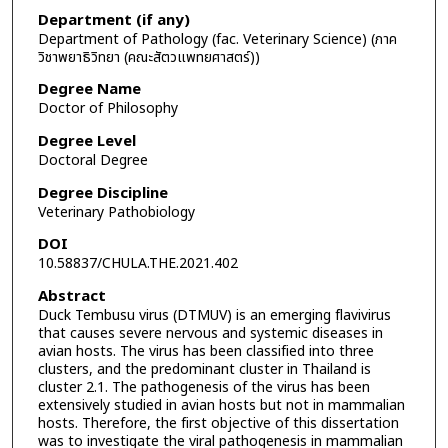
Department (if any)
Department of Pathology (fac. Veterinary Science) (ภาค
วิชาพยาธิวิทยา (คณะสัตวแพทยศาสตร์))
Degree Name
Doctor of Philosophy
Degree Level
Doctoral Degree
Degree Discipline
Veterinary Pathobiology
DOI
10.58837/CHULA.THE.2021.402
Abstract
Duck Tembusu virus (DTMUV) is an emerging flavivirus
that causes severe nervous and systemic diseases in
avian hosts. The virus has been classified into three
clusters, and the predominant cluster in Thailand is
cluster 2.1. The pathogenesis of the virus has been
extensively studied in avian hosts but not in mammalian
hosts. Therefore, the first objective of this dissertation
was to investigate the viral pathogenesis in mammalian