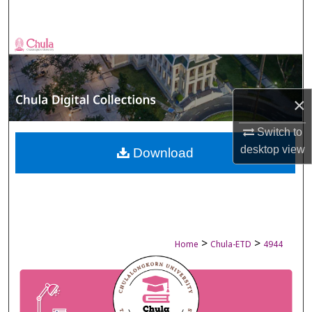
Search
Browse Collections
My Account
×
About
Switch to
desktop
view
Digital Commons Network™
Download
>
>
Home
Chula-ETD
4944