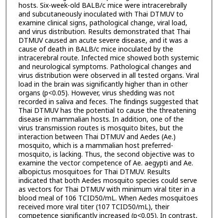
hosts. Six-week-old BALB/c mice were intracerebrally
and subcutaneously inoculated with Thai DTMUV to
examine clinical signs, pathological change, viral load,
and virus distribution. Results demonstrated that Thai
DTMUV caused an acute severe disease, and it was a
cause of death in BALB/c mice inoculated by the
intracerebral route. Infected mice showed both systemic
and neurological symptoms. Pathological changes and
virus distribution were observed in all tested organs. Viral
load in the brain was significantly higher than in other
organs (p<0.05). However, virus shedding was not
recorded in saliva and feces. The findings suggested that
Thai DTMUV has the potential to cause the threatening
disease in mammalian hosts. In addition, one of the
virus transmission routes is mosquito bites, but the
interaction between Thai DTMUV and Aedes (Ae.)
mosquito, which is a mammalian host preferred-
mosquito, is lacking. Thus, the second objective was to
examine the vector competence of Ae. aegypti and Ae.
albopictus mosquitoes for Thai DTMUV. Results
indicated that both Aedes mosquito species could serve
as vectors for Thai DTMUV with minimum viral titer in a
blood meal of 106 TCID50/mL. When Aedes mosquitoes
received more viral titer (107 TCID50/mL), their
competence significantly increased (p<0.05). In contrast,