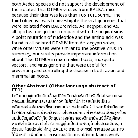
both Aedes species did not support the development of
the isolated Thai DTMUV viruses from BALB/c mice
because their titer was less than 106 TCID50/mL. The
third objective was to investigate the viral genomes that
were isolated from BALB/c mice, Ae. aegypti, and Ae.
albopictus mosquitoes compared with the original virus.
A point mutation of nucleotide and the amino acid was
found in all isolated DTMUV from Ae. aegypti saliva,
while other viruses were similar to the positive virus. In
summary, our results provide important information
about Thai DTMUV in mammalian hosts, mosquito
vectors, and virus genome that were useful for
preventing and controlling the disease in both avian and
mammalian hosts.
Other Abstract (Other language abstract of
ETD)
ไวรัสเทมบูซูในเป็ดเป็นเชื้ออุบัติใหม่ในกลุ่มฟลาวิไวรัสที่ก่อโรครุนแรง
ต่อระบบประสาทและระบบต่างๆ ในสัตว์ปีก ไวรัสนี้แบ่งเป็น 3
คลัสเตอร์ คลัสเตอร์ที่พบมากในประเทศไทยคือ 2.1 พยาธิกำเนิดของ
ไวรัสมีการศึกษาอย่างกว้างขวางในสัตว์ปีกแต่สำหรับสัตว์เลี้ยงลูกด้วย
นมนั้นข้อมูลยังมีจำกัด วัตถุประสงค์แรกของวิทยานิพนธ์นี้คือ ศึกษา
พยาธิกำเนิดของเชื้อไวรัสเทมบูซูในเป็ดสายพันธุ์ไทยในสัตว์เลี้ยงลูก
ด้วยนม โดยฉีดเชื้อให้หนู BALB/c อายุ 6 อาทิตย์ ทางสมองและทาง
ใต้ผิวหนัง เพื่อศึกษาอาการทางคลินิก การเปลี่ยนแปลงทางพยาธิ