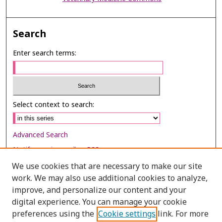
Search
Enter search terms:
Select context to search:
Advanced Search
Notify me via email or
RSS
We use cookies that are necessary to make our site
Browse
work. We may also use additional cookies to analyze,
Collections
improve, and personalize our content and your
digital experience. You can manage your cookie
Disciplines
preferences using the
Cookie settings
link. For more
Authors