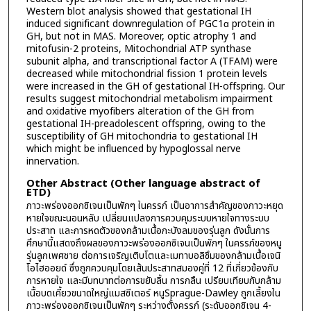
Western blot analysis showed that gestational IH
induced significant downregulation of PGC1ɑ protein in
GH, but not in MAS. Moreover, optic atrophy 1 and
mitofusin-2 proteins, Mitochondrial ATP synthase
subunit alpha, and transcriptional factor A (TFAM) were
decreased while mitochondrial fission 1 protein levels
were increased in the GH of gestational IH-offspring. Our
results suggest mitochondrial metabolism impairment
and oxidative myofibers alteration of the GH from
gestational IH-preadolescent offspring, owing to the
susceptibility of GH mitochondria to gestational IH
which might be influenced by hypoglossal nerve
innervation.
Other Abstract (Other language abstract of
ETD)
ภาวะพร่องออกซิเจนเป็นพักๆ ในครรภ์ เป็นอาการสำคัญของภาวะหยุด
หายใจขณะนอนหลับ เปลี่ยนแปลงการควบคุมระบบหายใจทางระบบ
ประสาท และการหดตัวของกล้ามเนื้อกะบังลมของรุ่นลูก ดังนั้นการ
ศึกษานี้แสดงถึงผลของภาวะพร่องออกซิเจนเป็นพักๆ ในครรภ์ของหนู
รุ่นลูกเพศชาย ต่อการเจริญเติบโตและเมทาบอลิซึมของกล้ามเนื้อเจนิ
โอไฮออยด์ ซึ่งถูกควบคุมโดยเส้นประสาทสมองคู่ที่ 12 ที่เกี่ยวข้องกับ
การหายใจ และมีบทบาทต่อการขยับลิ้น การกลืน เปรียบเทียบกับกล้าม
เนื้อบดเคี้ยวขนาดใหญ่แมสซีเตอร์ หนูSprague-Dawley ถูกเลี้ยงใน
ภาวะพร่องออกซิเจนเป็นพักๆ ระหว่างตั้งครรภ์ (ระดับออกซิเจน 4-