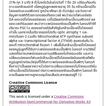
21% ทุก 3 นาที) 8 ชั่วโมงต่อวันในช่วงวันที่ 7 ถึง 20 เปรียบเทียบกับ
ภาวะออกซิเจนปกติ เมื่อหนูรุ่นลูกเพศชายอายุ 35 วัน กล้ามเนื้อเจนิโอ
ไฮออยด์และแมสซีเตอร์ ถูกนำมาศึกษา (6 ตัว/กลุ่ม) และวิเคราะห์
ข้อมูลทางสถิติด้วยการทดสอบทีของเวลช์ พบว่าขนาดไฟเบอร์ชนิด
IIA ของเจนิโอไฮออยด์ลดลง แต่ไม่มีผลต่อกล้ามเนื้อแมสซีเตอร์ ผล
ของเวสเทิร์นบลอท พบว่าภาวะพร่องออกซิเจนเป็นพักๆ ในครรภ์ทำให้
ปริมาณ PGC1ɑ ลดลงอย่างมีนัยสำคัญในกล้ามเนื้อเจนิโอไฮออยด์
เท่านั้น นอกจากนั้นปริมาณของโปรตีน optic atrophy 1 และ
mitofusin-2 รวมถึง Mitochondrial ATP synthase subunit
alpha และ transcriptional factor A (TFAM) ลดลงเช่นกัน ใน
ขณะที่ mitochondrial fission 1 เพิ่มขึ้นในกล้ามเนื้อเจนิโอไฮออยด์
ของหนูรุ่นลูกที่ได้รับภาวะพร่องออกซิเจนเป็นพักๆ ในครรภ์ งานวิจัยนี้
แสดงถึงการบกพร่องของเมทาบอลิซึมของไมโทคอนเดรีย และการ
เปลี่ยนแปลงของไฟเบอร์กล้ามเนื้อเจนิโอไฮออยด์ชนิดออกซิเดทีฟใน
หนูรุ่นลูกช่วงก่อนวัยรุ่นที่ได้รับภาวะพร่องออกซิเจนเป็นพักๆ ในครรภ์
ซึ่งคาดว่าเป็นผลจากความไวต่อการเปลี่ยนแปลงของไมโทคอนเดรียใน
กล้ามเนื้อเจนิโอไฮออยด์ ต่อภาวะพร่องออกซิเจนเป็นพักๆ ในครรภ์ ซึ่ง
อาจเป็นผลจากการถูกควบคุมโดยเส้นประสาทสมองคู่ที่ 12
Creative Commons License
This work is licensed under a
Creative Commons
Attribution-NonCommercial-No Derivative Works 4.0