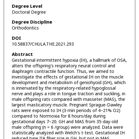
Degree Level
Doctoral Degree
Degree Discipline
Orthodontics
DOI
10.58837/CHULA.THE.2021.293
Abstract
Gestational intermittent hypoxia (IH), a hallmark of OSA,
alters the offspring's respiratory neural control and
diaphragm contractile function. Thus, we aimed to
investigate the effects of gestational IH on the muscle
development and metabolism of geniohyoid (GH), which
is innervated by the respiratory-related hypoglossal
nerve and plays a role in tongue traction and suckling, in
male offspring rats compared with masseter (MAS), the
largest masticatory muscle. Pregnant Sprague-Dawley
rats were exposed to IH (3-min periods of 4–21% O2)
compared to Normoxia for 8 hours/day during
gestational days 7–20. GH and MAS from 35-day-old
male offspring (n = 6 /group) were analyzed. Data were
statistically analyzed with Welch's t-test. Gestational IH
reduced type IIA fiber size in GH, but not in MAS.