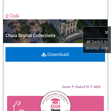
Search
Browse Collections
My Account
×
About
Switch to
desktop
view
Digital Commons Network™
Download
>
>
Home
Chula-ETD
4835