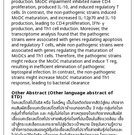
production. MoDC impairment inhibited naive CD4
proliferation, produced IL-10, and induced regulatory T
cells. In contrast, the non-pathogenic strains induced
MoDC maturation, and increased IL-12p70 and IL-10
production, leading to CD4 proliferation, IFN- γ
production, and Th1 cell induction. Moreover, the
transcriptome analysis found that the pathogenic
strains were associated with genes regulating apoptosis
and regulatory T cells, while non-pathogenic strains were
associated with genes regulating the maturation of
MoDCs and Th1 cells. Therefore, the pathogenic strains
might reduce the MoDC maturation and induce T reg,
resulting in inefficient elimination of pathogenic
leptospiral infection. In contrast, the non-pathogenic
strains might increase MoDC maturation and Th1
response, leading to bacterial clearance
Other Abstract (Other language abstract of
ETD)
โรคเลปโตสไปโรซิส หรือ โรคฉี่หนู เป็นโรคติดต่อจากสัตว์สู่คน เกิดจาก
คนสัมผัสเชื้อแบคเรียเลปโตสไปราจำแนกออกเป็น 3 กลุ่ม กลุ่มก่อโรค
กลุ่มก่ำกึ่งก่อโรค และ กลุ่มไม่ก่อโรค สาเหตุของโรคเกิดจากคนสัมผัส
เชื้อแบคเรียเลปโตสไปราสายพันธุ์ก่อโรคที่ปนเปื้อนในสิ่งแวดล้อม เชื้อ
เข้าสู่กระแสเลือดและกระจายไปสู่อวัยวะเป้าหมาย ปัจจุบันความรู้ความ
เข้าใจการตอบสนองภูมิคุ้มต่อเชื้อเลปโตสไปราทั้งสายพันธุ์ก่อโรคและ