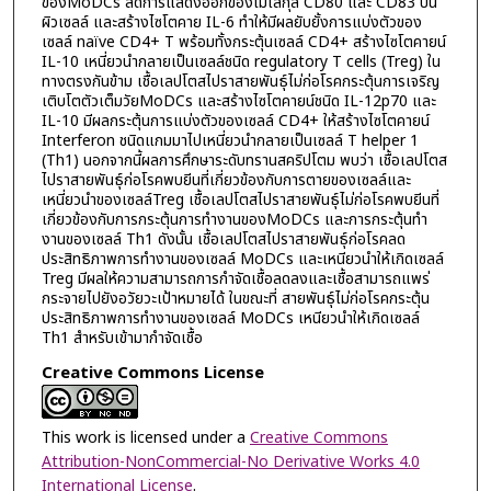
ของMoDCs ลดการแสดงออกของโมเลกุล CD80 และ CD83 บน
ผิวเซลล์ และสร้างไซโตคาย IL-6 ทำให้มีผลยับยั้งการแบ่งตัวของ
เซลล์ naïve CD4+ T พร้อมทั้งกระตุ้นเซลล์ CD4+ สร้างไซโตคายน์
IL-10 เหนี่ยวนำกลายเป็นเซลล์ชนิด regulatory T cells (Treg) ใน
ทางตรงกันข้าม เชื้อเลปโตสไปราสายพันธุ์ไม่ก่อโรคกระตุ้นการเจริญ
เติบโตตัวเต็มวัยMoDCs และสร้างไซโตคายน์ชนิด IL-12p70 และ
IL-10 มีผลกระตุ้นการแบ่งตัวของเซลล์ CD4+ ให้สร้างไซโตคายน์
Interferon ชนิดแกมมาไปเหนี่ยวนำกลายเป็นเซลล์ T helper 1
(Th1) นอกจากนี้ผลการศึกษาระดับทรานสคริปโตม พบว่า เชื้อเลปโตส
ไปราสายพันธุ์ก่อโรคพบยีนที่เกี่ยวข้องกับการตายของเซลล์และ
เหนี่ยวนำของเซลล์Treg เชื้อเลปโตสไปราสายพันธุ์ไม่ก่อโรคพบยีนที่
เกี่ยวข้องกับการกระตุ้นการทำงานของMoDCs และการกระตุ้นทำ
งานของเซลล์ Th1 ดังนั้น เชื้อเลปโตสไปราสายพันธุ์ก่อโรคลด
ประสิทธิภาพการทำงานของเซลล์ MoDCs และเหนียวนำให้เกิดเซลล์
Treg มีผลให้ความสามารถการกำจัดเชื้อลดลงและเชื้อสามารถแพร่
กระจายไปยังอวัยวะเป้าหมายได้ ในขณะที่ สายพันธุ์ไม่ก่อโรคกระตุ้น
ประสิทธิภาพการทำงานของเซลล์ MoDCs เหนียวนำให้เกิดเซลล์
Th1 สำหรับเข้ามากำจัดเชื้อ
Creative Commons License
This work is licensed under a
Creative Commons
Attribution-NonCommercial-No Derivative Works 4.0
International License
.