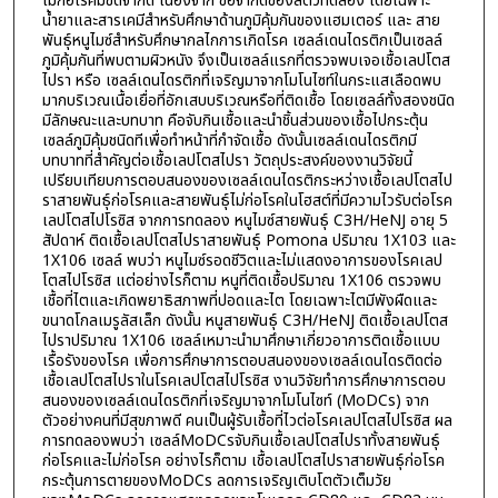
ไม่ก่อโรคมีขีดจำกัด เนื่องจาก ข้อจำกัดของสัตว์ทดลอง โดยเฉพาะ
น้ำยาและสารเคมีสำหรับศึกษาด้านภูมิคุ้มกันของแฮมเตอร์ และ สาย
พันธุ์หนูไมซ์สำหรับศึกษากลไกการเกิดโรค เซลล์เดนไดรติกเป็นเซลล์
ภูมิคุ้มกันที่พบตามผิวหนัง จึงเป็นเซลล์แรกที่ตรวจพบเจอเชื้อเลปโตส
ไปรา หรือ เซลล์เดนไดรติกที่เจริญมาจากโมโนไซท์ในกระแสเลือดพบ
มากบริเวณเนื้อเยื่อที่อักเสบบริเวณหรือที่ติดเชื้อ โดยเซลล์ทั้งสองชนิด
มีลักษณะและบทบาท คือจับกินเชื้อและนำชิ้นส่วนของเชื้อไปกระตุ้น
เซลล์ภูมิคุ้มชนิดทีเพื่อทำหน้าที่กำจัดเชื้อ ดังนั้นเซลล์เดนไดรติกมี
บทบาทที่สำคัญต่อเชื้อเลปโตสไปรา วัตถุประสงค์ของงานวิจัยนี้
เปรียบเทียบการตอบสนองของเซลล์เดนไดรติกระหว่างเชื้อเลปโตสไป
ราสายพันธุ์ก่อโรคและสายพันธุ์ไม่ก่อโรคในโฮสต์ที่มีความไวรับต่อโรค
เลปโตสไปโรซิส จากการทดลอง หนูไมซ์สายพันธุ์ C3H/HeNJ อายุ 5
สัปดาห์ ติดเชื้อเลปโตสไปราสายพันธุ์ Pomona ปริมาณ 1X103 และ
1X106 เซลล์ พบว่า หนูไมซ์รอดชีวิตและไม่แสดงอาการของโรคเลป
โตสไปโรซิส แต่อย่างไรก็ตาม หนูที่ติดเชื้อปริมาณ 1X106 ตรวจพบ
เชื้อที่ไตและเกิดพยาธิสภาพที่ปอดและไต โดยเฉพาะไตมีพังผืดและ
ขนาดโกลเมรูลัสเล็ก ดังนั้น หนูสายพันธุ์ C3H/HeNJ ติดเชื้อเลปโตส
ไปราปริมาณ 1X106 เซลล์เหมาะนำมาศึกษาเกี่ยวอาการติดเชื้อแบบ
เรื้อรังของโรค เพื่อการศึกษาการตอบสนองของเซลล์เดนไดรติดต่อ
เชื้อเลปโตสไปราในโรคเลปโตสไปโรซิส งานวิจัยทำการศึกษาการตอบ
สนองของเซลล์เดนไดรติกที่เจริญมาจากโมโนไซท์ (MoDCs) จาก
ตัวอย่างคนที่มีสุขภาพดี คนเป็นผู้รับเชื้อที่ไวต่อโรคเลปโตสไปโรซิส ผล
การทดลองพบว่า เซลล์MoDCsจับกินเชื้อเลปโตสไปราทั้งสายพันธุ์
ก่อโรคและไม่ก่อโรค อย่างไรก็ตาม เชื้อเลปโตสไปราสายพันธุ์ก่อโรค
กระตุ้นการตายของMoDCs ลดการเจริญเติบโตตัวเต็มวัย