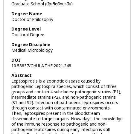
Graduate School (บัณฑิตวิทยาลัย)
Degree Name
Doctor of Philosophy
Degree Level
Doctoral Degree
Degree Discipline
Medical Microbiology
DOI
10.58837/CHULA.THE.2021.248
Abstract
Leptospirosis is a zoonotic disease caused by
pathogenic Leptospira species, which consist of three
groups and contain 4 subclades: pathogenic strains (P1),
intermediate strains (P2), and non-pathogenic strains
(S1 and S2). Infection of pathogenic leptospires occurs
through contact with contaminated environments.
Then, leptospires present in the bloodstream
disseminate to target organs. Nowadays, the knowledge
of the immune response to pathogenic and non-
pathogenic leptospires during early infection is still