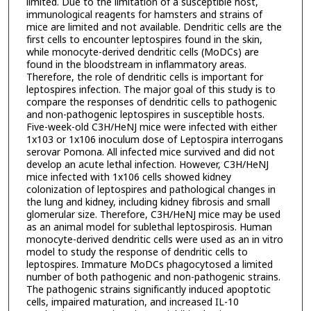
limited. Due to the limitation of a susceptible host,
immunological reagents for hamsters and strains of
mice are limited and not available. Dendritic cells are the
first cells to encounter leptospires found in the skin,
while monocyte-derived dendritic cells (MoDCs) are
found in the bloodstream in inflammatory areas.
Therefore, the role of dendritic cells is important for
leptospires infection. The major goal of this study is to
compare the responses of dendritic cells to pathogenic
and non-pathogenic leptospires in susceptible hosts.
Five-week-old C3H/HeNJ mice were infected with either
1x103 or 1x106 inoculum dose of Leptospira interrogans
serovar Pomona. All infected mice survived and did not
develop an acute lethal infection. However, C3H/HeNJ
mice infected with 1x106 cells showed kidney
colonization of leptospires and pathological changes in
the lung and kidney, including kidney fibrosis and small
glomerular size. Therefore, C3H/HeNJ mice may be used
as an animal model for sublethal leptospirosis. Human
monocyte-derived dendritic cells were used as an in vitro
model to study the response of dendritic cells to
leptospires. Immature MoDCs phagocytosed a limited
number of both pathogenic and non-pathogenic strains.
The pathogenic strains significantly induced apoptotic
cells, impaired maturation, and increased IL-10