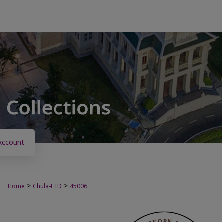
Account
>
>
Home
Chula-ETD
45006