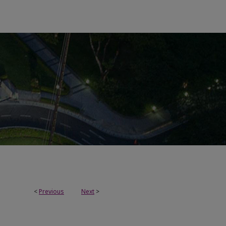
<
Previous
Next
>