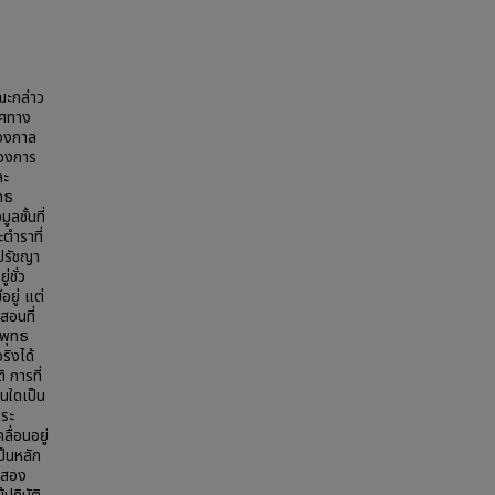
ณะกล่าว
าศทาง
ของกาล
่องการ
ละ
ทธ
ลชั้นที่
ะตำราที่
ธปรัชญา
่ชั่ว
อยู่ แต่
ำสอนที่
นพุทธ
ริงได้
 การที่
นใดเป็น
พระ
ลื่อนอยู่
ป็นหลัก
งสอง