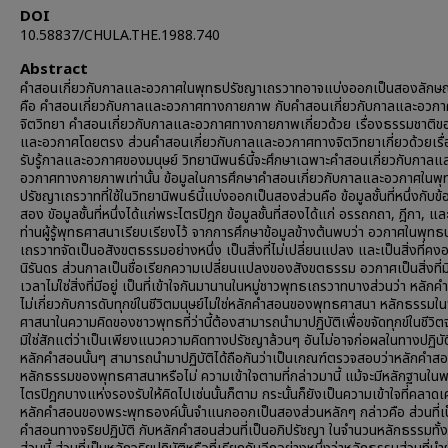
DOI
10.58837/CHULA.THE.1988.740
Abstract
คำสอนเกี่ยวกับกาลและอวกาศในพุทธปรัชญาเถรวาทอาจแบ่งออกเป็นสองลักษ
คือ คำสอนเกี่ยวกับกาลและอวกาศทางกายภาพ กับคำสอนเกี่ยวกับกาลและอวก
จิตวิทยา คำสอนเกี่ยวกับกาลและอวกาศทางกายภาพเกี่ยวด้วย เรื่องธรรมชาติ
และอวกาศโดยตรง ส่วนคำสอนเกี่ยวกับกาลและอวกาศทางจิตวิทยาเกี่ยวด้วยเรื
รับรู้กาลและอวกาศของมนุษย์ วิทยานิพนธ์นี้จะศึกษาเฉพาะคำสอนเกี่ยวกับกาลแ
อวกาศทางกายภาพเท่านั้น ข้อมูลในการศึกษาคำสอนเกี่ยวกับกาลและอวกาศในพุ
ปรัชญาเถรวาทที่ใช้ในวิทยานิพนธ์นี้แบ่งออกเป็นสองส่วนคือ ข้อมูลชั้นที่หนึ่งกับข้อมู
สอง ขัอมูลชั้นที่หนึ่งได้แก่พระไตรปิฎก ข้อมูลชั้นที่สองได้แก่ อรรถกถา, ฎีกา, แล
ท่านผู้รู้พุทธศาสนาเรียบเรียงไว้ จากการศึกษาข้อมูลข้างต้นพบว่า อวกาศในพุท
เถรวาทจัดเป็นอสังขตธรรมอย่างหนึ่ง เป็นสิ่งที่ไม่เปลี่ยนแปลง และเป็นสิ่งที่คงอยู
นิรันดร ส่วนกาลเป็นชื่อเรียกความเปลี่ยนแปลงของสังขตธรรม อวกาศเป็นสิ่งที่มี
เวลาไม่ใช่สิ่งที่มีอยู่ เป็นที่เข้าใจกันมานานในหมู่ชาวพุทธเถรวาทบางส่วนว่า หลักค
ไม่เกี่ยวกับการดับทุกข์ในชีวิตมนุษย์ไม่ใช่หลักคำสอนของพุทธศาสนา หลักธรรมใ
ศาสนาในความคิดของชาวพุทธที่ว่านี้ต้องสามารถนำมาปฏิบัติเพื่อขจัดทุกข์ในชีวิตจ
มิใช่สักแต่ว่าเป็นเพียงแนวความคิดทางปรัชญาล้วนๆ อันไม่อาจก่อผลในทางปฏิบัติ
หลักคำสอนนั้นๆ สามารถนำมาปฏิบัติได้ถือกันว่าเป็นเกณฑ์ตรวจสอบว่าหลักคำสอ
หลักธรรมของพุทธศาสนาหรือไม่ ความเข้าใจตามที่กล่าวมานี้ แม้จะมีหลักฐานใน
ไตรปิฎกบางแห่งรองรับให้คิดไปเช่นนั้นก็ตาม กระนั้นก็ยังเป็นความเข้าใจที่คลาดเค
หลักคำสอนของพระพุทธองค์นั้นจำแนกออกเป็นสองส่วนหลักๆ กล่าวคือ ส่วนที่เ
คำสอนทางจริยปฏิบัติ กับหลักคำสอนส่วนที่เป็นอภิปรัชญา ในจำนวนหลักธรรมทั้