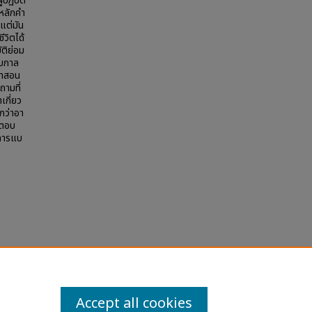
้ปฏิบัติ
 หลักคำ
 แต่มัน
ีวิตได้
ติย่อม
ับกาล
คำสอน
ามที่
เกี่ยว
กว่าอา
รตอบ
ีการแบ
korn
Accept all cookies