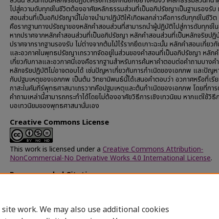
ส่วนนี้ ส่วนที่เป็นหลักจริยปฏิบัติหรือที่เรียกกันอีกอย่างหนึ่งว่าหลักธรรมส่วนที่นำผู
ไปสู่ความดับทุกข์ในชีวิตต้องอาศัยหลักธรรมส่วนที่เป็นอภิปรัชญาเป็นฐานรองรับ
สอนส่วนที่เป็นอภิปรัชญานี้ไม่อาจนำมาปฏิบัติให้เกิดผลกล่าวคือการดับทุกข์ในชีวิต
คือรากฐานทางปรัชญาของหลักคำสอนส่วนที่สามารถนำผู้ปฏิบัติไปสู่การดับทุกข์ในช
หากปราศจากหลักคำสอนส่วนที่เป็นอภิปรัชญา หลักคำสอนส่วนที่เป็นหลักจริยปฏิบั
ปราศจากรากฐานรองรับ ไม่ต่างจากต้นไม้ไร้รากยึดเกาะฉะนั้น หลักคำสอนเกี่ยวก
และอวกาศในพุทธปรัชญาเถรวาทจัดอยู่ในส่วนของคำสอนที่เป็นอภิปรัชญา หลัก
เกี่ยวกับกาลและอวกาศนี่เองคือรากฐานสำหรับการค้นหาคำตอบต่อคำถามบางคำถ
หลักจริยปฏิบัติไม่อาจตอบได้ เช่นปัญหาเกี่ยวกับการกำเนิดของเอกภพ และปัญหา
กับปฐมเหตุของเอกภพ เป็นต้น วิทยานิพนธ์นี้ได้เสนอคำตอบว่า อวกาศหรือที่เรีย
กาสะในคัมภีร์พุทธศาสนาเถรวาทคือปฐมเหตุและต้นกำเนิดของเอกภพ โดยที่กา
คำถามเหล่านี้สามารถกระทำได้โดยไม่ต้องอาศัยวิธีการเชิงเทวนิยม หากแต่ใช้วิธ
บอเทวนิยมของพุทธศาสนานั่นเอง
Creative Commons License
This work is licensed under a
Creative Commons Attribution-
NonCommercial-No Derivative Works 4.0 International License
.
Recommended Citation
พรมทา, สมภาร, "กาลและอวกาศในพุทธปรัชญาเถรวาท" (1988).
Chulalong
University Theses and Dissertations (Chula ETD)
. 45006.
https://digital.car.chula.ac.th/chulaetd/45006
 site work. We may also use additional cookies