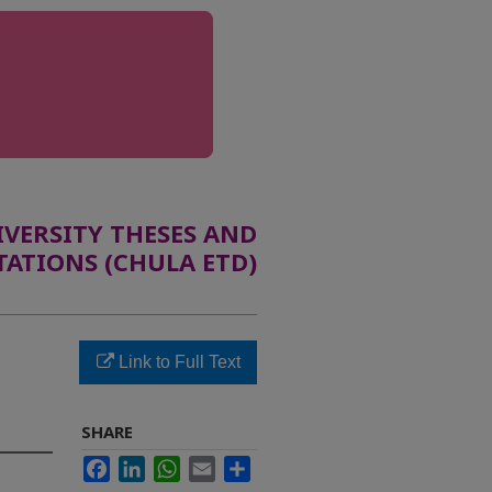
ERSITY THESES AND
TATIONS (CHULA ETD)
Link to Full Text
SHARE
Facebook
LinkedIn
WhatsApp
Email
Share