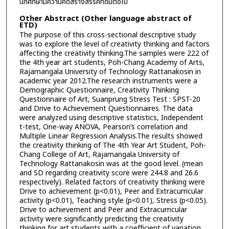
นักศึกษามีความคิดสร้างสรรค์ที่ดีมีต่อไป
Other Abstract (Other language abstract of
ETD)
The purpose of this cross-sectional descriptive study
was to explore the level of creativity thinking and factors
affecting the creativity thinking.The samples were 222 of
the 4th year art students, Poh-Chang Academy of Arts,
Rajamangala University of Technology Rattanakosin in
academic year 2012.The research instruments were a
Demographic Questionnaire, Creativity Thinking
Questionnaire of Art, Suanprung Stress Test : SPST-20
and Drive to Achievement Questionnaires. The data
were analyzed using descriptive statistics, Independent
t-test, One-way ANOVA, Pearson’s correlation and
Multiple Linear Regression Analysis.The results showed
the creativity thinking of The 4th Year Art Student, Poh-
Chang College of Art, Rajamangala University of
Technology Rattanakosin was at the good level. (mean
and SD regarding creativity score were 244.8 and 26.6
respectively). Related factors of creativity thinking were
Drive to achievement (p<0.01), Peer and Extracurricular
activity (p<0.01), Teaching style (p<0.01), Stress (p<0.05).
Drive to achievement and Peer and Extracurricular
activity were significantly predicting the creativity
thinking for art students with a coefficient of variation