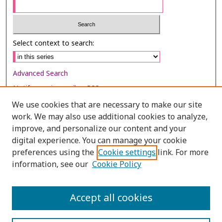
Select context to search:
Advanced Search
Notify me via email or
RSS
We use cookies that are necessary to make our site
Browse
work. We may also use additional cookies to analyze,
Collections
improve, and personalize our content and your
digital experience. You can manage your cookie
Disciplines
preferences using the
Cookie settings
link. For more
Authors
information, see our
Cookie Policy
Author Corner
Author FAQ
Accept all cookies