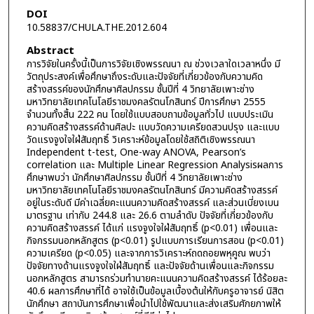
DOI
10.58837/CHULA.THE.2012.604
Abstract
การวิจัยในครั้งนี้เป็นการวิจัยเชิงพรรณนา ณ ช่วงเวลาใดเวลาหนึ่ง มี
วัตถุประสงค์เพื่อศึกษาถึงระดับและปัจจัยที่เกี่ยวข้องกับความคิด
สร้างสรรค์ของนักศึกษาศิลปกรรม ชั้นปีที่ 4 วิทยาลัยเพาะช่าง
มหาวิทยาลัยเทคโนโลยีราชมงคลรัตนโกสินทร์ ปีการศึกษา 2555
จำนวนทั้งสิ้น 222 คน โดยใช้แบบสอบถามข้อมูลทั่วไป แบบประเมิน
ความคิดสร้างสรรค์ด้านศิลปะ แบบวัดความเครียดสวนปรุง และแบบ
วัดแรงจูงใจใฝ่สัมฤทธิ์ วิเคราะห์ข้อมูลโดยใช้สถิติเชิงพรรณนา
Independent t-test, One-way ANOVA, Pearson’s
correlation และ Multiple Linear Regression Analysisผลการ
ศึกษาพบว่า นักศึกษาศิลปกรรม ชั้นปีที่ 4 วิทยาลัยเพาะช่าง
มหาวิทยาลัยเทคโนโลยีราชมงคลรัตนโกสินทร์ มีความคิดสร้างสรรค์
อยู่ในระดับดี มีค่าเฉลี่ยคะแนนความคิดสร้างสรรค์ และส่วนเบี่ยงเบน
มาตรฐาน เท่ากับ 244.8 และ 26.6 ตามลำดับ ปัจจัยที่เกี่ยวข้องกับ
ความคิดสร้างสรรค์ ได้แก่ แรงจูงใจใฝ่สัมฤทธิ์ (p<0.01) เพื่อนและ
กิจกรรมนอกหลักสูตร (p<0.01) รูปแบบการเรียนการสอน (p<0.01)
ความเครียด (p<0.05) และจากการวิเคราะห์ถดถอยพหุคูณ พบว่า
ปัจจัยทางด้านแรงจูงใจใฝ่สัมฤทธิ์ และปัจจัยด้านเพื่อนและกิจกรรม
นอกหลักสูตร สามารถร่วมทำนายคะแนนความคิดสร้างสรรค์ ได้ร้อยละ
40.6 ผลการศึกษาที่ได้ อาจใช้เป็นข้อมูลเบื้องต้นให้กับครูอาจารย์ นิสิต
นักศึกษา สถาบันการศึกษาเพื่อนำไปใช้พัฒนาและส่งเสริมศักยภาพให้