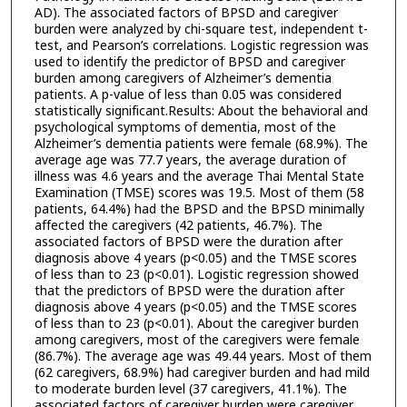
AD). The associated factors of BPSD and caregiver
burden were analyzed by chi-square test, independent t-
test, and Pearson’s correlations. Logistic regression was
used to identify the predictor of BPSD and caregiver
burden among caregivers of Alzheimer’s dementia
patients. A p-value of less than 0.05 was considered
statistically significant.Results: About the behavioral and
psychological symptoms of dementia, most of the
Alzheimer’s dementia patients were female (68.9%). The
average age was 77.7 years, the average duration of
illness was 4.6 years and the average Thai Mental State
Examination (TMSE) scores was 19.5. Most of them (58
patients, 64.4%) had the BPSD and the BPSD minimally
affected the caregivers (42 patients, 46.7%). The
associated factors of BPSD were the duration after
diagnosis above 4 years (p<0.05) and the TMSE scores
of less than to 23 (p<0.01). Logistic regression showed
that the predictors of BPSD were the duration after
diagnosis above 4 years (p<0.05) and the TMSE scores
of less than to 23 (p<0.01). About the caregiver burden
among caregivers, most of the caregivers were female
(86.7%). The average age was 49.44 years. Most of them
(62 caregivers, 68.9%) had caregiver burden and had mild
to moderate burden level (37 caregivers, 41.1%). The
associated factors of caregiver burden were caregiver