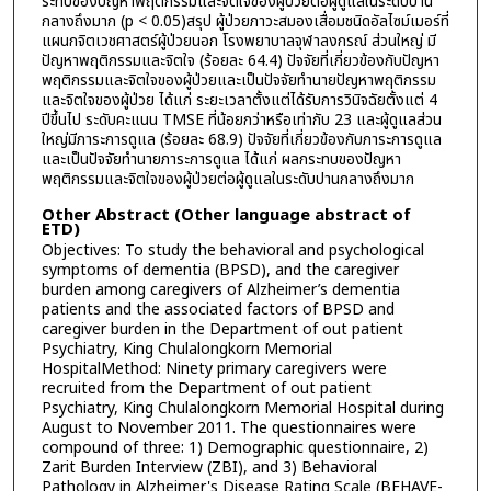
ระทบของปัญหาพฤติกรรมและจิตใจของผู้ป่วยต่อผู้ดูแลในระดับปาน
กลางถึงมาก (p < 0.05)สรุป ผู้ป่วยภาวะสมองเสื่อมชนิดอัลไซม์เมอร์ที่
แผนกจิตเวชศาสตร์ผู้ป่วยนอก โรงพยาบาลจุฬาลงกรณ์ ส่วนใหญ่ มี
ปัญหาพฤติกรรมและจิตใจ (ร้อยละ 64.4) ปัจจัยที่เกี่ยวข้องกับปัญหา
พฤติกรรมและจิตใจของผู้ป่วยและเป็นปัจจัยทำนายปัญหาพฤติกรรม
และจิตใจของผู้ป่วย ได้แก่ ระยะเวลาตั้งแต่ได้รับการวินิจฉัยตั้งแต่ 4
ปีขึ้นไป ระดับคะแนน TMSE ที่น้อยกว่าหรือเท่ากับ 23 และผู้ดูแลส่วน
ใหญ่มีภาระการดูแล (ร้อยละ 68.9) ปัจจัยที่เกี่ยวข้องกับภาระการดูแล
และเป็นปัจจัยทำนายภาระการดูแล ได้แก่ ผลกระทบของปัญหา
พฤติกรรมและจิตใจของผู้ป่วยต่อผู้ดูแลในระดับปานกลางถึงมาก
Other Abstract (Other language abstract of
ETD)
Objectives: To study the behavioral and psychological
symptoms of dementia (BPSD), and the caregiver
burden among caregivers of Alzheimer’s dementia
patients and the associated factors of BPSD and
caregiver burden in the Department of out patient
Psychiatry, King Chulalongkorn Memorial
HospitalMethod: Ninety primary caregivers were
recruited from the Department of out patient
Psychiatry, King Chulalongkorn Memorial Hospital during
August to November 2011. The questionnaires were
compound of three: 1) Demographic questionnaire, 2)
Zarit Burden Interview (ZBI), and 3) Behavioral
Pathology in Alzheimer's Disease Rating Scale (BEHAVE-