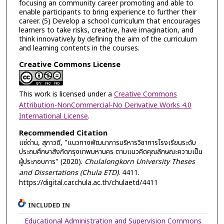
focusing an community career promoting and able to
enable participants to bring experience to further their
career. (5) Develop a school curriculum that encourages
learners to take risks, creative, have imagination, and
think innovatively by defining the aim of the curriculum
and learning contents in the courses.
Creative Commons License
This work is licensed under a
Creative Commons
Attribution-NonCommercial-No Derivative Works 4.0
International License
.
Recommended Citation
แซ่ด่าน, สุภาวดี, "แนวทางพัฒนาการบริหารวิชาการโรงเรียนระดับ
ประถมศึกษาสังกัดกรุงเทพมหานคร ตามแนวคิดคุณลักษณะความเป็น
ผู้ประกอบการ" (2020).
Chulalongkorn University Theses
and Dissertations (Chula ETD)
. 4411.
https://digital.car.chula.ac.th/chulaetd/4411
INCLUDED IN
Educational Administration and Supervision Commons