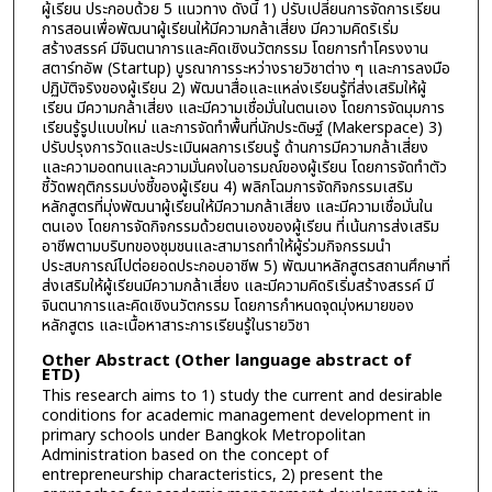
ผู้เรียน ประกอบด้วย 5 แนวทาง ดังนี้ 1) ปรับเปลี่ยนการจัดการเรียน
การสอนเพื่อพัฒนาผู้เรียนให้มีความกล้าเสี่ยง มีความคิดริเริ่ม
สร้างสรรค์ มีจินตนาการและคิดเชิงนวัตกรรม โดยการทำโครงงาน
สตาร์ทอัพ (Startup) บูรณาการระหว่างรายวิชาต่าง ๆ และการลงมือ
ปฏิบัติจริงของผู้เรียน 2) พัฒนาสื่อและแหล่งเรียนรู้ที่ส่งเสริมให้ผู้
เรียน มีความกล้าเสี่ยง และมีความเชื่อมั่นในตนเอง โดยการจัดมุมการ
เรียนรู้รูปแบบใหม่ และการจัดทำพื้นที่นักประดิษฐ์ (Makerspace) 3)
ปรับปรุงการวัดและประเมินผลการเรียนรู้ ด้านการมีความกล้าเสี่ยง
และความอดทนและความมั่นคงในอารมณ์ของผู้เรียน โดยการจัดทำตัว
ชี้วัดพฤติกรรมบ่งชี้ของผู้เรียน 4) พลิกโฉมการจัดกิจกรรมเสริม
หลักสูตรที่มุ่งพัฒนาผู้เรียนให้มีความกล้าเสี่ยง และมีความเชื่อมั่นใน
ตนเอง โดยการจัดกิจกรรมด้วยตนเองของผู้เรียน ที่เน้นการส่งเสริม
อาชีพตามบริบทของชุมชนและสามารถทำให้ผู้ร่วมกิจกรรมนำ
ประสบการณ์ไปต่อยอดประกอบอาชีพ 5) พัฒนาหลักสูตรสถานศึกษาที่
ส่งเสริมให้ผู้เรียนมีความกล้าเสี่ยง และมีความคิดริเริ่มสร้างสรรค์ มี
จินตนาการและคิดเชิงนวัตกรรม โดยการกำหนดจุดมุ่งหมายของ
หลักสูตร และเนื้อหาสาระการเรียนรู้ในรายวิชา
Other Abstract (Other language abstract of
ETD)
This research aims to 1) study the current and desirable
conditions for academic management development in
primary schools under Bangkok Metropolitan
Administration based on the concept of
entrepreneurship characteristics, 2) present the