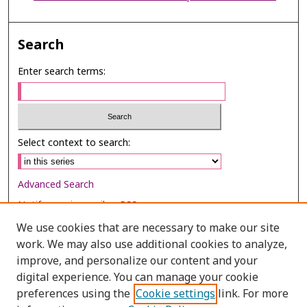
Search
Enter search terms:
Select context to search:
Advanced Search
Notify me via email or
RSS
We use cookies that are necessary to make our site
Browse
work. We may also use additional cookies to analyze,
Collections
improve, and personalize our content and your
digital experience. You can manage your cookie
Disciplines
preferences using the
Cookie settings
link. For more
Authors