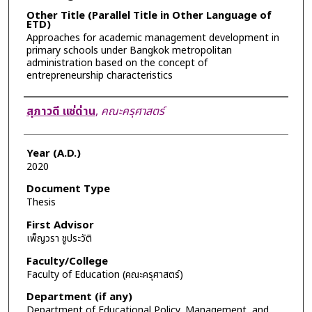
Other Title (Parallel Title in Other Language of
ETD)
Approaches for academic management development in
primary schools under Bangkok metropolitan
administration based on the concept of
entrepreneurship characteristics
Author
สุภาวดี แซ่ด่าน
,
คณะครุศาสตร์
Year (A.D.)
2020
Document Type
Thesis
First Advisor
เพ็ญวรา ชูประวัติ
Faculty/College
Faculty of Education (คณะครุศาสตร์)
Department (if any)
Department of Educational Policy, Management, and