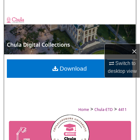
Search
Browse Collections
My Account
×
About
Switch to
Digital Commons Network™
Download
desktop
view
>
>
Home
Chula-ETD
4411