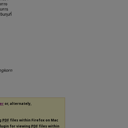
้งทาง
อบการ
นทุนที่
ngkorn
er
or, alternately,
ng
PDF
files within Firefox on Mac
plugin for viewing
PDF
files within