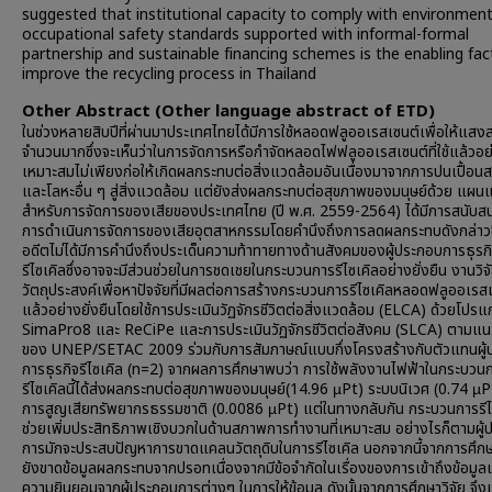
suggested that institutional capacity to comply with environment
occupational safety standards supported with informal-formal
partnership and sustainable financing schemes is the enabling fac
improve the recycling process in Thailand
Other Abstract (Other language abstract of ETD)
ในช่วงหลายสิบปีที่ผ่านมาประเทศไทยได้มีการใช้หลอดฟลูออเรสเซนต์เพื่อให้แสงส
จำนวนมากซึ่งจะเห็นว่าในการจัดการหรือกำจัดหลอดไฟฟลูออเรสเซนต์ที่ใช้แล้วอย่
เหมาะสมไม่เพียงก่อให้เกิดผลกระทบต่อสิ่งแวดล้อมอันเนื่องมาจากการปนเปื้อ
และโลหะอื่น ๆ สู่สิ่งแวดล้อม แต่ยังส่งผลกระทบต่อสุขภาพของมนุษย์ด้วย แผน
สำหรับการจัดการของเสียของประเทศไทย (ปี พ.ศ. 2559-2564) ได้มีการสนับสนุ
การดำเนินการจัดการของเสียอุตสาหกรรมโดยคำนึงถึงการลดผลกระทบดังกล่าวซ
อดีตไม่ได้มีการคำนึงถึงประเด็นความท้าทายทางด้านสังคมของผู้ประกอบการธุรก
รีไซเคิลซึ่งอาจจะมีส่วนช่วยในการชดเชยในกระบวนการรีไซเคิลอย่างยั่งยืน งานวิจัย
วัตถุประสงค์เพื่อหาปัจจัยที่มีผลต่อการสร้างกระบวนการรีไซเคิลหลอดฟลูออเรสเซน
แล้วอย่างยั่งยืนโดยใช้การประเมินวัฏจักรชีวิตต่อสิ่งแวดล้อม (ELCA) ด้วยโปร
SimaPro8 และ ReCiPe และการประเมินวัฏจักรชีวิตต่อสังคม (SLCA) ตามแนว
ของ UNEP/SETAC 2009 ร่วมกับการสัมภาษณ์แบบกึ่งโครงสร้างกับตัวแทนผู
การธุรกิจรีไซเคิล (n=2) จากผลการศึกษาพบว่า การใช้พลังงานไฟฟ้าในกระบวน
รีไซเคิลนี้ได้ส่งผลกระทบต่อสุขภาพของมนุษย์(14.96 µPt) ระบบนิเวศ (0.74 µ
การสูญเสียทรัพยากรธรรมชาติ (0.0086 µPt) แต่ในทางกลับกัน กระบวนการรีไซ
ช่วยเพิ่มประสิทธิภาพเชิงบวกในด้านสภาพการทำงานที่เหมาะสม อย่างไรก็ตามผู
การมักจะประสบปัญหาการขาดแคลนวัตถุดิบในการรีไซเคิล นอกจากนี้จากการศึกษา
ยังขาดข้อมูลผลกระทบจากปรอทเนื่องจากมีข้อจำกัดในเรื่องของการเข้าถึงข้อมูล
ความยินยอมจากผู้ประกอบการต่างๆ ในการให้ข้อมูล ดังนั้นจากการศึกษาวิจัย จึงเ