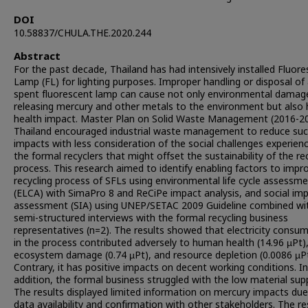
DOI
10.58837/CHULA.THE.2020.244
Abstract
For the past decade, Thailand has had intensively installed Fluor
Lamp (FL) for lighting purposes. Improper handling or disposal of
spent fluorescent lamp can cause not only environmental damag
releasing mercury and other metals to the environment but als
health impact. Master Plan on Solid Waste Management (2016-20
Thailand encouraged industrial waste management to reduce su
impacts with less consideration of the social challenges experien
the formal recyclers that might offset the sustainability of the re
process. This research aimed to identify enabling factors to impr
recycling process of SFLs using environmental life cycle assessm
(ELCA) with SimaPro 8 and ReCiPe impact analysis, and social im
assessment (SIA) using UNEP/SETAC 2009 Guideline combined wi
semi-structured interviews with the formal recycling business
representatives (n=2). The results showed that electricity consu
in the process contributed adversely to human health (14.96 µPt)
ecosystem damage (0.74 µPt), and resource depletion (0.0086 µPt
Contrary, it has positive impacts on decent working conditions. In
addition, the formal business struggled with the low material supp
The results displayed limited information on mercury impacts due
data availability and confirmation with other stakeholders. The r