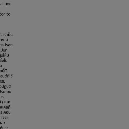
al and
tor to
ว่างเป็น
างไม่
นสารปรอท
แม่บท
นให้มี
ึ่งใน
ิจ
นี้มี
ต์ที่ใช้
แกรม
ปฏิบัติ
้ประกอบ
การ
Pt) และ
เคิลก็
้ประกอบ
วิจัย
และ
ห็นว่า