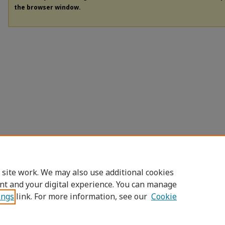
the browser window.
 site work. We may also use additional cookies
nt and your digital experience. You can manage
ings
link. For more information, see our
Cookie
Home
|
About
|
FAQ
|
My Account
|
Access