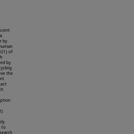
escent
 a
e by
o human
21) of
ch
ced by
cycling
ove the
ent
pact
th
mption
,
).
ly.
 to
esearch