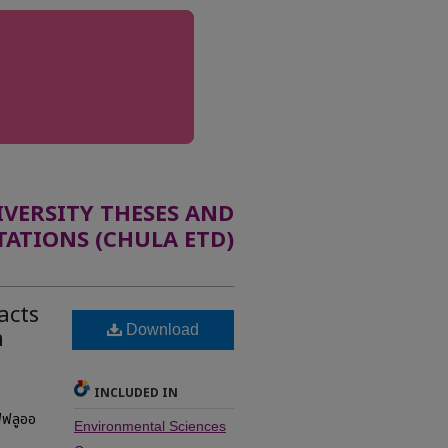
ERSITY THESES AND
TATIONS (CHULA ETD)
acts
Download
n
INCLUDED IN
ฟฟลูออ
Environmental Sciences