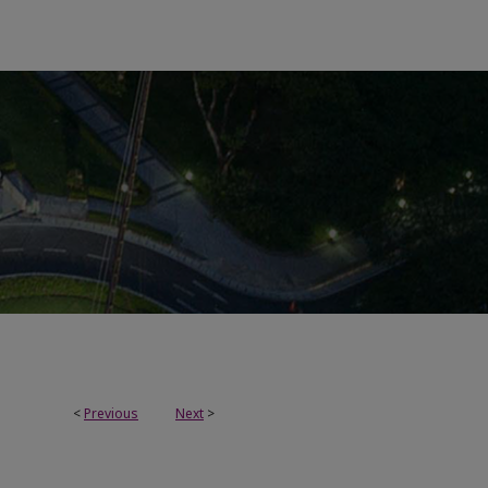
<
Previous
Next
>