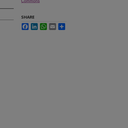
Commons
SHARE
Facebook
LinkedIn
WhatsApp
Email
Share