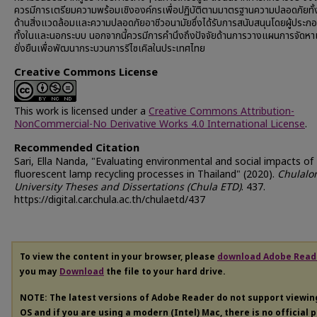
ควรมีการเตรียมความพร้อมเชิงองค์กรเพื่อปฏิบัติตามมาตรฐานความปลอดภัยทั
ด้านสิ่งแวดล้อมและความปลอดภัยอาชีวอนามัยซึ่งได้รับการสนับสนุนโดยผู้ประก
ทั้งในและนอกระบบ นอกจากนี้ควรมีการคำนึงถึงปัจจัยด้านการวางแผนการจัดหาเงิ
ยั่งยืนเพื่อพัฒนากระบวนการรีไซเคิลในประเทศไทย
Creative Commons License
This work is licensed under a
Creative Commons Attribution-
NonCommercial-No Derivative Works 4.0 International License
.
Recommended Citation
Sari, Ella Nanda, "Evaluating environmental and social impacts of
fluorescent lamp recycling processes in Thailand" (2020).
Chulalo
University Theses and Dissertations (Chula ETD)
. 437.
https://digital.car.chula.ac.th/chulaetd/437
To view the content in your browser, please
download Adobe Read
you may
Download
the file to your hard drive.
NOTE: The latest versions of Adobe Reader do not support viewi
OS and if you are using a modern (Intel) Mac, there is no official 