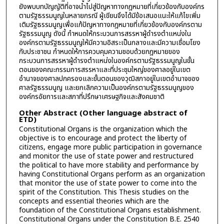
ยังพบบทบัญญัติที่อาจนำไปสู่ปัญหาทางกฎหมายที่เกี่ยวข้องกับองค์กร
ตามรัฐธรรมนูญในหลายกรณี ผู้เขียนจึงได้มีข้อเสนอแนะให้แก้ไขเพิ่ม
เติมรัฐธรรมนูญเพื่อแก้ปัญหาทางกฎหมายที่เกี่ยวข้องกับองค์กรตาม
รัฐธรรมนูญ ดังนี้ กำหนดให้กระบวนการสรรหาผู้ดำรงตำแหน่งใน
องค์กรตามรัฐธรรมนูญให้มีความอิสระเป็นกลางและมีความเชื่อมโยง
กับประชาชน กำหนดให้การควบคุมความชอบด้วยกฎหมายของ
กระบวนการสรรหาผู้ดำรงตำแหน่งในองค์กรตามรัฐธรรมนูญในขั้น
ตอนของคณะกรรมการสรรหาและที่ประชุมใหญ่ของศาลอยู่ในเขต
อำนาจของศาลปกครองและขั้นตอนของวุฒิสภาอยู่ในเขตอำนาจของ
ศาลรัฐธรรมนูญ และยกเลิกความเป็นองค์กรตามรัฐธรรมนูญของ
องค์กรอัยการและสภาที่ปรึกษาเศรษฐกิจและสังคมชาติ
Other Abstract (Other language abstract of
ETD)
Constitutional Organs is the organization which the
objective is to encourage and protect the liberty of
citizens, engage more public participation in governance
and monitor the use of state power and restructured
the political to have more stability and performance by
having Constitutional Organs perform as an organization
that monitor the use of state power to come into the
spirit of the Constitution. This Thesis studies on the
concepts and essential theories which are the
foundation of the Constitutional Organs establishment.
Constitutional Organs under the Constitution B.E. 2540