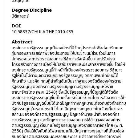
ปริญญาโท
Degree Discipline
นิติศาสตร์
DOI
10.58837/CHULA.THE.2010.435
Abstract
องค์กรตามรัฐธรรมนูญเป็นองค์กรที่มีวัตถุประสงค์เพื่อส่งเสริมและ
คุ้มครองสิทธิเสรีภาพของประชาชน ให้ประชาชนมีส่วนร่วมในการ
ปกครองและการตรวจสอบการใช้อำนาจรัฐเพิ่มขึ้น และปรับปรุง
โครงสร้างทางการเมืองให้มีเสถียรภาพและประสิทธิภาพยิ่งขึ้น โดยให้
องค์กรตามรัฐธรรมนูญนี้ทำหน้าที่เป็นองค์กรตรวจสอบการใช้อำนาจ
รัฐให้เป็นไปตามเจตนารมณ์ของรัฐธรรมนูญ วิทยานิพนธ์ฉบับนี้ได้
ศึกษาถึง แนวคิด ทฤษฎีสำคัญอันเป็นรากฐานของจัดตั้งองค์กรตาม
รัฐธรรมนูญ องค์กรตามรัฐธรรมนูญตามรัฐธรรมนูญแห่งราช
อาณาจักรไทย (พ.ศ. 2540) ซึ่งเป็นรัฐธรรมนูญที่บัญญัติให้จัดตั้ง
องค์กรตามรัฐธรรมนูญขึ้นเป็นครั้งแรกในประเทศไทย หลังจากการใช้
บังคับรัฐธรรมนูญฉบับนี้ได้เกิดปัญหาทางกฎหมายเกี่ยวกับองค์กรตาม
รัฐธรรมนูญในหลายกรณี ได้แก่ ปัญหาทางกฎหมายในเรื่องที่มาและ
สถานะขององค์กรตามรัฐธรรมนูญ ปัญหาอำนาจหน้าที่ขององค์กร
ตามรัฐธรรมนูญ และปัญหาการตรวจสอบการใช้อำนาจขององค์กร
ตามรัฐธรรมนูญ ต่อมาเมื่อรัฐธรรมนูญแห่งราชอาณาจักรไทย (พ.ศ.
2550) มีผลใช้บังคับก็ได้พยายามแก้ไขปัญหาทางกฎหมายที่เกี่ยวข้อง
กับองค์กรตามรัฐธรรมนูญหลายประการ แต่จากการศึกษาวิเคราะห์