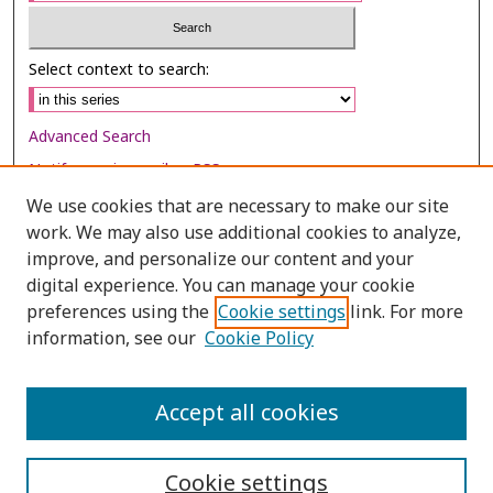
Select context to search:
Advanced Search
Notify me via email or
RSS
We use cookies that are necessary to make our site
Browse
work. We may also use additional cookies to analyze,
Collections
improve, and personalize our content and your
digital experience. You can manage your cookie
Disciplines
preferences using the
Cookie settings
link. For more
Authors
information, see our
Cookie Policy
Author Corner
Author FAQ
Accept all cookies
Cookie settings