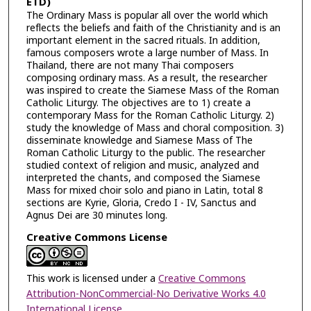
ETD)
The Ordinary Mass is popular all over the world which
reflects the beliefs and faith of the Christianity and is an
important element in the sacred rituals. In addition,
famous composers wrote a large number of Mass. In
Thailand, there are not many Thai composers
composing ordinary mass. As a result, the researcher
was inspired to create the Siamese Mass of the Roman
Catholic Liturgy. The objectives are to 1) create a
contemporary Mass for the Roman Catholic Liturgy. 2)
study the knowledge of Mass and choral composition. 3)
disseminate knowledge and Siamese Mass of The
Roman Catholic Liturgy to the public. The researcher
studied context of religion and music, analyzed and
interpreted the chants, and composed the Siamese
Mass for mixed choir solo and piano in Latin, total 8
sections are Kyrie, Gloria, Credo I - IV, Sanctus and
Agnus Dei are 30 minutes long.
Creative Commons License
This work is licensed under a
Creative Commons
Attribution-NonCommercial-No Derivative Works 4.0
International License
.