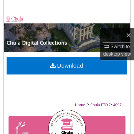
Search
Browse Collections
×
My Account
Switch to
About
desktop
view
Digital Commons Network™
Download
>
>
Home
Chula-ETD
4097