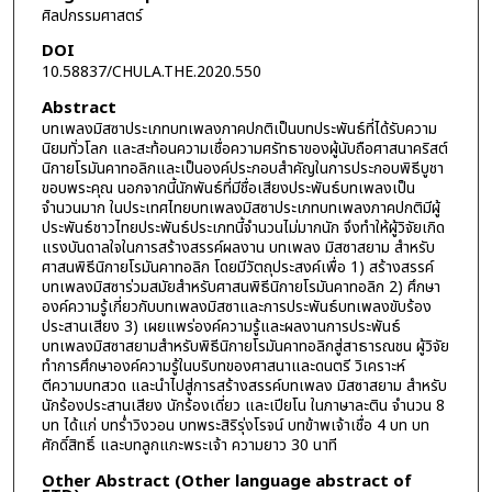
ศิลปกรรมศาสตร์
DOI
10.58837/CHULA.THE.2020.550
Abstract
บทเพลงมิสซาประเภทบทเพลงภาคปกติเป็นบทประพันธ์ที่ได้รับความ
นิยมทั่วโลก และสะท้อนความเชื่อความศรัทธาของผู้นับถือศาสนาคริสต์
นิกายโรมันคาทอลิกและเป็นองค์ประกอบสำคัญในการประกอบพิธีบูชา
ขอบพระคุณ นอกจากนี้นักพันธ์ที่มีชื่อเสียงประพันธ์บทเพลงเป็น
จำนวนมาก ในประเทศไทยบทเพลงมิสซาประเภทบทเพลงภาคปกติมีผู้
ประพันธ์ชาวไทยประพันธ์ประเภทนี้จำนวนไม่มากนัก จึงทำให้ผู้วิจัยเกิด
แรงบันดาลใจในการสร้างสรรค์ผลงาน บทเพลง มิสซาสยาม สำหรับ
ศาสนพิธีนิกายโรมันคาทอลิก โดยมีวัตถุประสงค์เพื่อ 1) สร้างสรรค์
บทเพลงมิสซาร่วมสมัยสำหรับศาสนพิธีนิกายโรมันคาทอลิก 2) ศึกษา
องค์ความรู้เกี่ยวกับบทเพลงมิสซาและการประพันธ์บทเพลงขับร้อง
ประสานเสียง 3) เผยแพร่องค์ความรู้และผลงานการประพันธ์
บทเพลงมิสซาสยามสำหรับพิธีนิกายโรมันคาทอลิกสู่สาธารณชน ผู้วิจัย
ทำการศึกษาองค์ความรู้ในบริบทของศาสนาและดนตรี วิเคราะห์
ตีความบทสวด และนำไปสู่การสร้างสรรค์บทเพลง มิสซาสยาม สำหรับ
นักร้องประสานเสียง นักร้องเดี่ยว และเปียโน ในภาษาละติน จำนวน 8
บท ได้แก่ บทร่ำวิงวอน บทพระสิริรุ่งโรจน์ บทข้าพเจ้าเชื่อ 4 บท บท
ศักดิ์สิทธิ์ และบทลูกแกะพระเจ้า ความยาว 30 นาที
Other Abstract (Other language abstract of