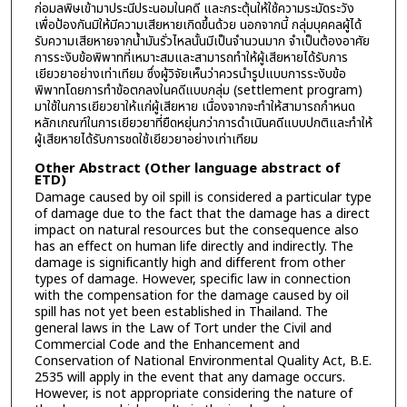
ก่อมลพิษเข้ามาประนีประนอมในคดี และกระตุ้นให้ใช้ความระมัดระวัง
เพื่อป้องกันมิให้มีความเสียหายเกิดขึ้นด้วย นอกจากนี้ กลุ่มบุคคลผู้ได้
รับความเสียหายจากน้ำมันรั่วไหลนั้นมีเป็นจำนวนมาก จำเป็นต้องอาศัย
การระงับข้อพิพาทที่เหมาะสมและสามารถทำให้ผู้เสียหายได้รับการ
เยียวยาอย่างเท่าเทียม ซึ่งผู้วิจัยเห็นว่าควรนำรูปแบบการระงับข้อ
พิพาทโดยการทำข้อตกลงในคดีแบบกลุ่ม (settlement program)
มาใช้ในการเยียวยาให้แก่ผู้เสียหาย เนื่องจากจะทำให้สามารถกำหนด
หลักเกณฑ์ในการเยียวยาที่ยืดหยุ่นกว่าการดำเนินคดีแบบปกติและทำให้
ผู้เสียหายได้รับการชดใช้เยียวยาอย่างเท่าเทียม
Other Abstract (Other language abstract of
ETD)
Damage caused by oil spill is considered a particular type
of damage due to the fact that the damage has a direct
impact on natural resources but the consequence also
has an effect on human life directly and indirectly. The
damage is significantly high and different from other
types of damage. However, specific law in connection
with the compensation for the damage caused by oil
spill has not yet been established in Thailand. The
general laws in the Law of Tort under the Civil and
Commercial Code and the Enhancement and
Conservation of National Environmental Quality Act, B.E.
2535 will apply in the event that any damage occurs.
However, is not appropriate considering the nature of