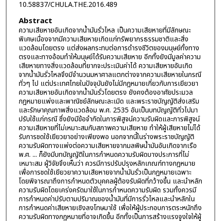
10.58837/CHULA.THE.2016.489
Abstract
ความเสียหายอันเกิดจากน้ำมันรั่วไหล เป็นความเสียหายที่มีลักษณะ
พิเศษเนื่องจากมีความเสียหายเกิดแก่ทรัพยากรธรรมชาติและสิ่ง
แวดล้อมโดยตรง แต่ส่งผลกระทบต่อการดำรงชีวิตของมนุษย์ทั้งทาง
ตรงและทางอ้อมทำให้มนุษย์ได้รับความเสียหาย อีกทั้งยังมีมูลค่าความ
เสียหายทางสิ่งแวดล้อมที่ยากจะประเมินค่าได้ ความเสียหายอันเกิด
จากน้ำมันรั่วไหลจึงมีจำนวนมหาศาลแตกต่างจากความเสียหายในกรณี
ทั่วๆ ไป แต่ประเทศไทยในปัจจุบันยังไม่มีกฎหมายเกี่ยวกับการเยียวยา
ความเสียหายอันเกิดจากน้ำมันรั่วโดยตรง ยังคงต้องอาศัยประมวล
กฎหมายแพ่งและพาณิชย์ลักษณะละเมิด และพระราชบัญญัติส่งเสริม
และรักษาคุณภาพสิ่งแวดล้อม พ.ศ. 2535 อันเป็นบทบัญญัติทั่วไปมา
ปรับใช้แก่กรณี ซึ่งยังมีข้อจำกัดในการพิสูจน์ความรับผิดและการพิสูจน์
ความเสียหายที่ไม่เหมาะสมกับสภาพความเสียหาย ทำให้ผู้เสียหายไม่ได้
รับการชดใช้เยียวยาอย่างเพียงพอ นอกจากนี้ในร่างพระราชบัญญัติ
ความรับผิดทางแพ่งต่อความเสียหายจากมลพิษน้ำมันอันเกิดจากเรือ
พ.ศ. ... ก็ยังมีบทบัญญัติในการกำหนดความรับผิดบางประการที่ไม่
เหมาะสม ผู้วิจัยจึงเห็นว่า ควรมีการปรับปรุงหลักเกณฑ์ทางกฎหมาย
เพื่อการชดใช้เยียวยาความเสียหายจากน้ำมันรั่วเป็นกฎหมายเฉพาะ
โดยพิจารณาถึงการกำหนดตัวบุคคลผู้ต้องรับผิดที่กว้างขึ้น และนำหลัก
ความรับผิดโดยเคร่งครัดมาใช้ในการกำหนดความรับผิด รวมทั้งควรมี
การกำหนดค่าปรับตามปริมาณของน้ำมันที่มีการรั่วไหลและนำหลักใน
การกำหนดค่าเสียหายเชิงลงโทษมาใช้ เพื่อให้ผู้ประกอบการตระหนักถึง
ความรับผิดทางกฎหมายที่อาจเกิดขึ้น อีกทั้งเป็นการสร้างแรงจูงใจให้ผู้