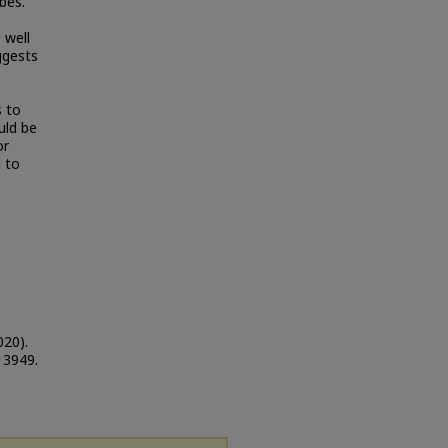
bes.
 well
ggests
s to
uld be
or
l to
020).
. 3949.