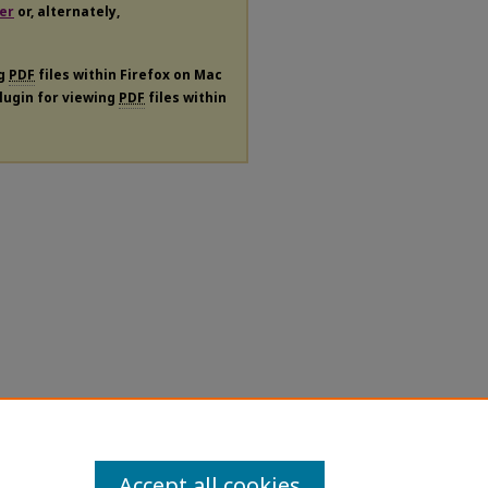
er
or, alternately,
ng
PDF
files within Firefox on Mac
plugin for viewing
PDF
files within
Accept all cookies