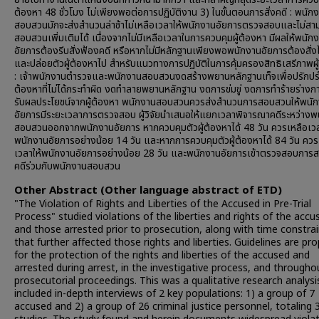
ต้องหา 48 ชั่วโมง ไม่เพียงพอต่อการปฏิบัติงาน 3) ในขั้นตอนการสั่งคดี : พนัก
สอบสวนมักจะส่งสำนวนล่าช้าไม่เหลือเวลาให้พนักงานอัยการตรวจสอบและไม่สา
สอบสวนเพิ่มเติมได้ เนื่องจากไม่มีเหลือเวลาในการควบคุมผู้ต้องหา มีผลให้พนัก
อัยการต้องรีบสั่งฟ้องคดี หรือหากไม่มีหลักฐานเพียงพอพนักงานอัยการต้องสั่ง
และปล่อยตัวผู้ต้องหาไป สำหรับแนวทางการปฏิบัติในการคุ้มครองสิทธิเสรีภาพผู
: เจ้าพนักงานตำรวจและพนักงานสอบสวนงดสร้างพยานหลักฐานเท็จเพื่อปรักปรำ
ต้องหาที่ไม่ได้กระทำผิด งดทำลายพยานหลักฐาน งดการข่มขู่ งดการทำร้ายร่างก
รับผลประโยชน์จากผู้ต้องหา พนักงานสอบสวนควรส่งสำนวนการสอบสวนให้พนั
อัยการมีระยะเวลาการตรวจสอบ ผู้วิจัยนำเสนอให้แยกเวลาพิจารณาคดีระหว่างพ
สอบสวนออกจากพนักงานอัยการ หากควบคุมตัวผู้ต้องหาได้ 48 วัน ควรเหลือเวล
พนักงานอัยการอย่างน้อย 14 วัน และหากการควบคุมตัวผู้ต้องหาได้ 84 วัน ควร
เวลาให้พนักงานอัยการอย่างน้อย 28 วัน และพนักงานอัยการเข้าตรวจสอบกา
คดีร่วมกับพนักงานสอบสวน
Other Abstract (Other language abstract of ETD)
"The Violation of Rights and Liberties of the Accused in Pre-Trial
Process" studied violations of the liberties and rights of the accu
and those arrested prior to prosecution, along with time constra
that further affected those rights and liberties. Guidelines are pr
for the protection of the rights and liberties of the accused and
arrested during arrest, in the investigative process, and througho
prosecutorial proceedings. This was a qualitative research analysi
included in-depth interviews of 2 key populations: 1) a group of 7
accused and 2) a group of 26 criminal justice personnel, totaling 