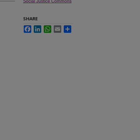
Social Justice Commons
SHARE
Facebook
LinkedIn
WhatsApp
Email
Share