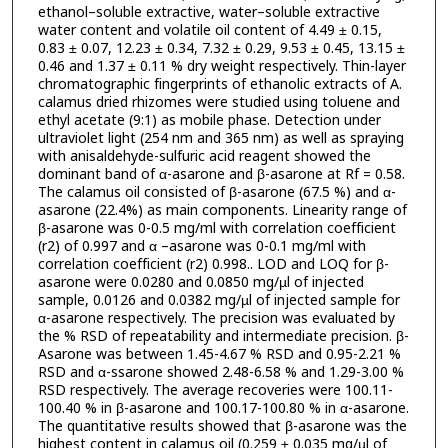
ethanol–soluble extractive, water–soluble extractive
water content and volatile oil content of 4.49 ± 0.15,
0.83 ± 0.07, 12.23 ± 0.34, 7.32 ± 0.29, 9.53 ± 0.45, 13.15 ±
0.46 and 1.37 ± 0.11 % dry weight respectively. Thin-layer
chromatographic fingerprints of ethanolic extracts of A.
calamus dried rhizomes were studied using toluene and
ethyl acetate (9:1) as mobile phase. Detection under
ultraviolet light (254 nm and 365 nm) as well as spraying
with anisaldehyde-sulfuric acid reagent showed the
dominant band of α-asarone and β-asarone at Rf = 0.58.
The calamus oil consisted of β-asarone (67.5 %) and α-
asarone (22.4%) as main components. Linearity range of
β-asarone was 0-0.5 mg/ml with correlation coefficient
(r2) of 0.997 and α –asarone was 0-0.1 mg/ml with
correlation coefficient (r2) 0.998.. LOD and LOQ for β-
asarone were 0.0280 and 0.0850 mg/µl of injected
sample, 0.0126 and 0.0382 mg/µl of injected sample for
α-asarone respectively. The precision was evaluated by
the % RSD of repeatability and intermediate precision. β-
Asarone was between 1.45-4.67 % RSD and 0.95-2.21 %
RSD and α-ssarone showed 2.48-6.58 % and 1.29-3.00 %
RSD respectively. The average recoveries were 100.11-
100.40 % in β-asarone and 100.17-100.80 % in α-asarone.
The quantitative results showed that β-asarone was the
highest content in calamus oil (0.259 ± 0.035 mg/µl of