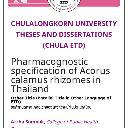
CHULALONGKORN UNIVERSITY
THESES AND DISSERTATIONS
(CHULA ETD)
Pharmacognostic
specification of Acorus
calamus rhizomes in
Thailand
Other Title (Parallel Title in Other Language of
ETD)
ข้อกำหนดทางเภสัชเวทของเหง้าว่านน้ำในประเทศไทย
Author
Atcha Somnuk
,
College of Public Health