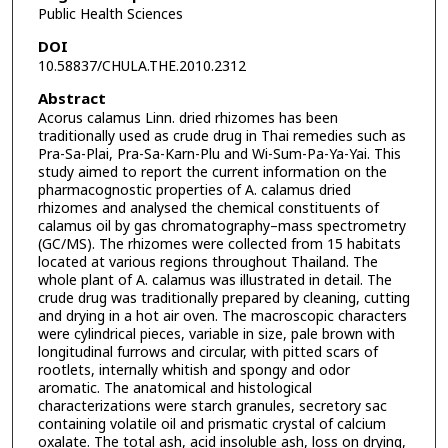
Public Health Sciences
DOI
10.58837/CHULA.THE.2010.2312
Abstract
Acorus calamus Linn. dried rhizomes has been
traditionally used as crude drug in Thai remedies such as
Pra-Sa-Plai, Pra-Sa-Karn-Plu and Wi-Sum-Pa-Ya-Yai. This
study aimed to report the current information on the
pharmacognostic properties of A. calamus dried
rhizomes and analysed the chemical constituents of
calamus oil by gas chromatography–mass spectrometry
(GC/MS). The rhizomes were collected from 15 habitats
located at various regions throughout Thailand. The
whole plant of A. calamus was illustrated in detail. The
crude drug was traditionally prepared by cleaning, cutting
and drying in a hot air oven. The macroscopic characters
were cylindrical pieces, variable in size, pale brown with
longitudinal furrows and circular, with pitted scars of
rootlets, internally whitish and spongy and odor
aromatic. The anatomical and histological
characterizations were starch granules, secretory sac
containing volatile oil and prismatic crystal of calcium
oxalate. The total ash, acid insoluble ash, loss on drying,