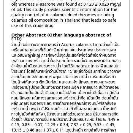
oil) whereas α-asarone was found at 0.120 ± 0.020 mg/µl
of oil. This study provides scientific information for the
quality control of A. calamus dried rhizomes including
calamus oil composition in Thailand that leads to safe
use of this crude drug.
Other Abstract (Other language abstract of
ETD)
ว่านน้ำ มีชื่อทางวิทยาศาสตร์ว่า Acorus calamus Linn. ว่านน้ำเป็น
เครื่องยาสมุนไพรที่ใช้ในตำรับยาไทย เช่น ประสะไพล ประสะกานพลู
และวิสัมพญาใหญ่ การศึกษานี้มีจุดประสงค์เพื่อจัดทำข้อกำหนดทาง
เภสัชเวทของเหง้าว่านน้ำในประเทศไทย รวมทั้งวิเคราะห์หาปริมาณสาร
สำคัญในน้ำมันระเหยของว่านน้ำ โดยวิธีแกสโครมาโทกราฟีแมสสเปก
โทรเมทรี โดยศึกษาเหง้าว่านน้ำจาก 15 แหล่งทั่วประเทศไทย วาดภาพ
ลายเส้นแสดงลักษณะทางพฤษศาสตร์ของว่านน้ำ เตรียมเครื่องยา
โดยล้างให้สะอาด ตัดเป็นท่อน และอบแห้ง ลักษณะทางมหภาคของ
เครื่องยามีรูปร่างเป็นแท่งยาวทรงกระบอก หลายขนาด สีน้ำตาลอ่อน
มีรากฝอยเป็นเส้นเล็กติดอยู่ตามข้อปล้อง เนื้อภายในสีเนื้อขาว มีกลิ่น
หอม ลักษณะเด่นทางจุลภาคของเหง้าว่านน้ำคือ เม็ดแป้ง ต่อมน้ำมัน
ผลึกแคลเซียมออกซาเลต การศึกษาเอกลักษณ์ทางเคมี-ฟิสิกส์ของ
เหง้าว่านน้ำ พบว่า มีปริมาณเถ้ารวม เถ้าที่ไม่ละลายในกรด น้ำหนักที่
หายไปเมื่อทำให้แห้ง ปริมาณสารสกัดด้วยเอทานอล ปริมาณสารสกัด
ด้วยน้ำ ปริมาณความชื้น และปริมาณน้ำมันหอมระเหย ร้อยละ 4.49 ±
0.15, 0.83 ± 0.07, 12.23 ± 0.34, 7.32 ± 0.29, 9.53 ± 0.45,
13.15 ± 0.46 และ 1.37 ± 0.11 โดยน้ำหนัก ตามลำดับ การศึกษา