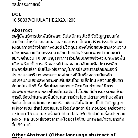
ศิลปกรรมศาสตร์
DOI
10.58837/CHULA.THE.2020.1200
Abstract
ดุษฎีนิพนธ์การประพันธ์เพลง: ซิมโฟนิกแรปโซดี จิตวิญญาณแห่ง
อาเซียน สำหรับวงเชมเบอร์ออร์เคสตรา เป็นงานสร้างสรรค์ที่แสดง
จินตนาการกว้างไกลทางดนตรี มีวัตถุประสงค์เพื่อผสมผสานความงาม
เสียงแห่งขนบวัฒนธรรมอาเซียน โดยคัดสรรบทเพลงตัวแทนชาติ
สมาชิกจำนวน 10 บท มาบูรณาการร่วมกับเอกภาพจังหวะบทเพลงพื้น
เมืองพร้อมทั้งการสร้างสรรค์ทำนองสอดสลับและศิลปะการพลิก
แพลงสีสันลีลา นับเป็นหัวใจสำคัญในการประสานคุณลักษณะองค์
ประกอบดนตรี บทเพลงบรรเลงโดยวงที่มีเครื่องสายเป็นหลัก
ประกอบกับเสียงสังเคราะห์ที่เพิ่มสีสันโดย อิเล็กโทน ผลงานอยู่ในคีต
ลักษณ์แรปโซดี ซึ่งเชื่อมโยงมรดกดนตรีอาเซียนด้วยกลวิธีการ
ประพันธ์ อันหลากหลายโดยมีแนวเดี่ยวไวโอลิน ที่มีการบรรเลงคล้าย
การขับร้องนำในเพลงพื้นบ้านและการย้ายโมดไปตามท่วงทำนองลีลา
ซึ่งถือเป็นมนต์สะกดของดนตรีอาเซียน ซิมโฟนิกแรปโซดี จิตวิญญาณ
แห่งอาเซียน สำหรับวงเชมเบอร์ออร์เคสตรา ประกอบด้วย เครื่องสาย
ตะวันตก 15 คน และเครื่องตี ได้แก่ ไซโลโฟน ทิมปานี เครื่องประกอบ
จังหวะ และแนวเสียงสังเคราะห์โดยอิเล็กโทน บทเพลงมีความยาวทั้ง
สิ้น 30 นาที
Other Abstract (Other language abstract of