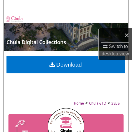
Search
Browse Collections
×
My Account
Switch to
About
desktop
view
Digital Commons Network™
Download
>
>
Home
Chula-ETD
3858