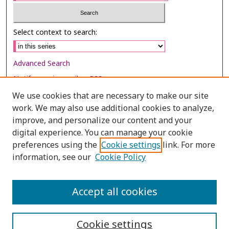
Select context to search:
Advanced Search
Notify me via email or
RSS
We use cookies that are necessary to make our site
Browse
work. We may also use additional cookies to analyze,
Collections
improve, and personalize our content and your
digital experience. You can manage your cookie
Disciplines
preferences using the
Cookie settings
link. For more
Authors
information, see our
Cookie Policy
Author Corner
Author FAQ
Accept all cookies
Cookie settings