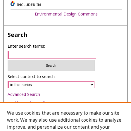
INCLUDED IN
Environmental Design Commons
Search
Enter search terms:
Select context to search:
Advanced Search
Notify me via email or
RSS
We use cookies that are necessary to make our site
Browse
work. We may also use additional cookies to analyze,
Collections
improve, and personalize our content and your