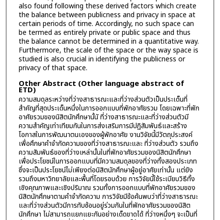
also found following these derived factors which create
the balance between publicness and privacy in space at
certain periods of time. Accordingly, no such space can
be termed as entirely private or public space and thus
the balance cannot be determined in a quantitative way.
Furthermore, the scale of the space or the way space is
studied is also crucial in identifying the publicness or
privacy of that space.
Other Abstract (Other language abstract of
ETD)
ความสมดุลระหว่างที่ว่างสาธารณะและที่ว่างส่วนตัวเป็นประเด็นที่
สำคัญที่สุดประเด็นหนึ่งในการออกแบบที่พักอาศัยรวม โดยเฉพาะที่พัก
อาศัยรวมของนิสิตนักศึกษานั้นั ที่ว่างสาธารณะและที่ว่างส่วนตัวมี
ความสำคัญเท่าเทียมกันในการส่งเสริมการมีปฏิสัมพันธ์และสร้าง
โอกาสในการพัฒนาตนเองของผู้พักอาศัย งานวิจัยนี้มีวัตถุประสงค์
เพื่อศึกษาคำจำกัดความของที่ว่างสาธารณะและ ที่ว่างส่วนตัว รวมถึง
ความสัมพันธ์ของที่ว่างเหล่านั้นในที่พักอาศัยรวมของนิสิตนักศึกษา
เพื่อประโยชน์ในการออกแบบที่มีความสมดุลของที่ว่างทั้งสองประเภท
ซึ่งจะเป็นประโยชน์ไม่เพียงต่อนิสิตนักศึกษาผู้อยู่อาศัยเท่านั้น แต่ยัง
รวมถึงมหาวิทยาลัยและพื้นที่โดยรอบด้วย การวิจัยนี้ใช้ระเบียบวิธีทั้ง
เชิงคุณภาพและเชิงปริมาณ รวมทั้งการออกแบบที่พักอาศัยรวมของ
นิสิตนักศึกษาตามคำจำกัดความ การวิจัยมีข้อค้นพบว่าที่ว่างสาธารณะ
และที่ว่างส่วนตัวมีการทับซ้อนอยู่ร่วมกันในที่พักอาศัยรวมของนิสิต
นักศึกษา ไม่สามารถแยกแยะกันอย่างเด็ดขาดได้ ที่ว่างหนึ่งๆ จะเป็นที่