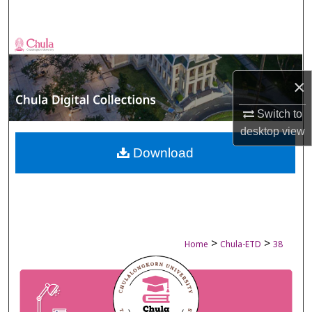
Search
Browse Collections
My Account
×
Switch to
About
desktop
view
Digital Commons Network™
Download
>
>
Home
Chula-ETD
38