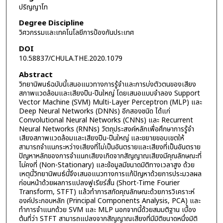
ปริญญาโท
Degree Discipline
วิศวกรรมและเทคโนโลยีการป้องกันประเทศ
DOI
10.58837/CHULA.THE.2020.1079
Abstract
วิทยานิพนธ์ฉบับนี้เสนอแนวทางการรู้จำและการบ่งตัวตนของเสียง
สภาพแวดล้อมและเสียงปืน-ปืนใหญ่ โดยเสนอแบบจำลอง Support
Vector Machine (SVM) Multi-Layer Perceptron (MLP) และ
Deep Neural Networks (DNNs) อีกสองชนิด ได้แก่
Convolutional Neural Networks (CNNs) และ Recurrent
Neural Networks (RNNs) วัตถุประสงค์หลักเพื่อศึกษาการรู้จำ
เสียงสภาพแวดล้อมและเสียงปืน-ปืนใหญ่ และขยายขอบเขตให้
สามารถจำแนกระหว่างเสียงที่ไม่เป็นอันตรายและเสียงที่เป็นอันตราย
ปัญหาหลักของการจำแนกเสียงเกิดจากสัญญาณเสียงมีคุณลักษณะที่
ไม่คงที่ (Non-Stationary) และข้อมูลมีขนาดมิติทางเวลาสูง ด้วย
เหตุนี้วิทยานิพนธ์นี้จึงเสนอแนวทางการแก้ปัญหาด้วยการประมวลผล
ก่อนหน้าด้วยผลการแปลงฟูเรียร์สั้น (Short-Time Fourier
Transform, STFT) แล้วทำการสกัดคุณลักษณะด้วยการวิเคราะห์
องค์ประกอบหลัก (Principal Components Analysis, PCA) และ
ทำการจำแนกด้วย SVM และ MLP นอกจากนี้ด้วยสมมติฐาน เบื้อง
ต้นที่ว่า STFT สามารถแปลงจากสัญญาณเสียงที่มีมิติขนาดหนึ่งมิติ