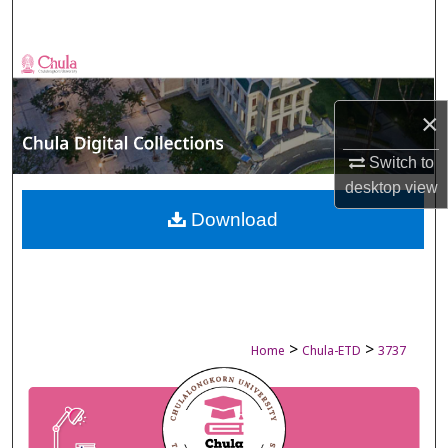
Search
Browse Collections
My Account
×
Switch to
About
desktop
view
Digital Commons Network™
Download
>
>
Home
Chula-ETD
3737