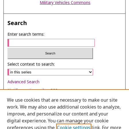
Military Vehicles Commons
Search
Enter search terms:
Select context to search:
Advanced Search
Notify me via email or
RSS
We use cookies that are necessary to make our site
Browse
work. We may also use additional cookies to analyze,
Collections
improve, and personalize our content and your
digital experience. You can manage your cookie
Disciplines
preferences using the
Cookie settings
link. For more