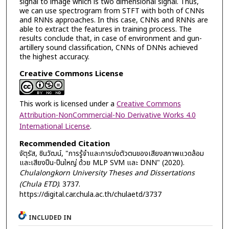
signal to image which is two dimensional signal. Thus,
we can use spectrogram from STFT with both of CNNs
and RNNs approaches. In this case, CNNs and RNNs are
able to extract the features in training process. The
results conclude that, in case of environment and gun-
artillery sound classification, CNNs of DNNs achieved
the highest accuracy.
Creative Commons License
This work is licensed under a
Creative Commons
Attribution-NonCommercial-No Derivative Works 4.0
International License
.
Recommended Citation
จัตุรัส, ชินวัฒน์, "การรู้จำและการบ่งตัวตนของเสียงสภาพแวดล้อม
และเสียงปืน-ปืนใหญ่ ด้วย MLP SVM และ DNN" (2020).
Chulalongkorn University Theses and Dissertations
(Chula ETD)
. 3737.
https://digital.car.chula.ac.th/chulaetd/3737
INCLUDED IN