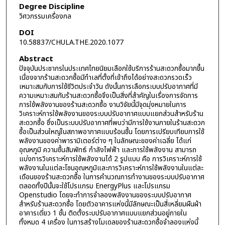
Degree Discipline
วิศวกรรมเครื่องกล
DOI
10.58837/CHULA.THE.2020.1077
Abstract
ปัจจุบันประชากรในประเทศไทยนิยมเลือกใช้บริการร้านสะดวกซื้อมากขึ้น
เนื่องจากร้านสะดวกซื้อมีทำเลที่ตั้งที่เข้าถึงได้อย่างสะดวกรวดเร็ว
เหมาะสมกับการใช้ชีวิตประจำวัน ดังนั้นการเลือกระบบปรับอากาศที่มี
ความเหมาะสมกับร้านสะดวกซื้อจึงเป็นสิ่งที่สำคัญในเรื่องการจัดการ
การใช้พลังงานของร้านสะดวกซื้อ งานวิจัยนี้มีจุดมุ่งหมายในการ
วิเคราะห์การใช้พลังงานของระบบปรับอากาศแบบแยกส่วนสำหรับร้าน
สะดวกซื้อ ซึ่งเป็นระบบปรับอากาศที่พบว่ามีการใช้งานภายในร้านสะดวก
ซื้อเป็นส่วนใหญ่ในสภาพอากาศแบบร้อนชื้น โดยการเปรียบเทียบการใช้
พลังงานของค่าพารามิเตอร์ต่าง ๆ ในลักษณะของค่าเฉลี่ย ได้แก่
อุณหภูมิ ความชื้นสัมพัทธ์ กำลังไฟฟ้า และการใช้พลังงาน สามารถ
แบ่งการวิเคราะห์การใช้พลังงานได้ 2 รูปแบบ คือ การวิเคราะห์การใช้
พลังงานในแต่ละโซนอุณหภูมิและการวิเคราะห์การใช้พลังงานในแต่ละ
เดือนของร้านสะดวกซื้อ ในการคำนวณการทำงานของระบบปรับอากาศ
ตลอดทั้งปีนั้นจะใช้โปรแกรม EnergyPlus และโปรแกรม
Openstudio โดยจะทำการจำลองพลังงานของระบบปรับอากาศ
สำหรับร้านสะดวกซื้อ โดยตัวอาคารแห่งนี้มีลักษณะเป็นสี่เหลี่ยมผืนผ้า
อาคารเดี่ยว 1 ชั้น ติดตั้งระบปรับอากาศแบบแยกส่วนอยู่ภายใน
ทั้งหมด 4 เครื่อง ในการสร้างโมเดลของร้านสะดวกซื้อจำลองแห่งนี้