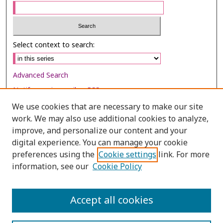
Select context to search:
Advanced Search
Notify me via email or
RSS
We use cookies that are necessary to make our site
Browse
work. We may also use additional cookies to analyze,
Collections
improve, and personalize our content and your
digital experience. You can manage your cookie
Disciplines
preferences using the
Cookie settings
link. For more
Authors
information, see our
Cookie Policy
Author Corner
Author FAQ
Accept all cookies