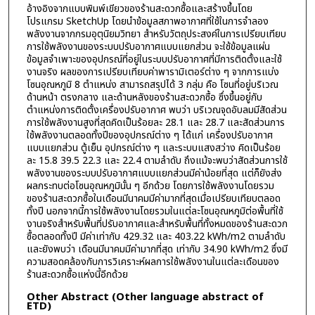
อ้างอิงจากแบบพิมพ์เขียวของร้านสะดวกซื้อและสร้างขึ้นโดย
โปรแกรม SketchUp โดยนำข้อมูลสภาพอากาศที่ใช้ในการจำลอง
พลังงานจากกรมอุตุนิยมวิทยา สำหรับวัตถุประสงค์ในการเปรียบเทียบ
การใช้พลังงานของระบบปรับอากาศแบบแยกส่วน จะใช้ข้อมูลแผ่น
ข้อมูลจำเพาะของอุปกรณ์ที่อยู่ในระบบปรับอากาศที่มีการติดตั้งและใช้
งานจริง ผลของการเปรียบเทียบค่าพารามิเตอร์ต่าง ๆ จากการแบ่ง
โซนอุณหภูมิ 8 ตำแหน่ง สามารถสรุปได้ 3 กลุ่ม คือ โซนที่อยู่บริเวณ
ด้านหน้า ตรงกลาง และด้านหลังของร้านสะดวกซื้อ ซึ่งขึ้นอยู่กับ
ตำแหน่งการติดตั้งเครื่องปรับอากาศ พบว่า บริเวณจุดอับลมมีสัดส่วน
การใช้พลังงานสูงที่สุดคิดเป็นร้อยละ 28.1 และ 28.7 และสัดส่วนการ
ใช้พลังงานตลอดทั้งปีของอุปกรณ์ต่าง ๆ ได้แก่ เครื่องปรับอากาศ
แบบแยกส่วน ตู้เย็น อุปกรณ์ต่าง ๆ และระบบแสงสว่าง คิดเป็นร้อย
ละ 15.8 39.5 22.3 และ 22.4 ตามลำดับ ถึงแม้จะพบว่าสัดส่วนการใช้
พลังงานของระบบปรับอากาศแบบแยกส่วนมีค่าน้อยที่สุด แต่ก็ยังส่ง
ผลกระทบต่อโซนอุณหภูมินั้น ๆ อีกด้วย โดยการใช้พลังงานโดยรวม
ของร้านสะดวกซื้อในเดือนมีนาคมมีค่ามากที่สุดเมื่อเปรียบเทียบตลอด
ทั้งปี นอกจากนี้การใช้พลังงานโดยรวมในแต่ละโซนอุณหภูมิต่อพื้นที่ใช้
งานจริงสำหรับพื้นที่ปรับอากาศและสำหรับพื้นที่ทั้งหมดของร้านสะดวก
ซื้อตลอดทั้งปี มีค่าเท่ากับ 429.32 และ 403.22 kWh/m2 ตามลำดับ
และยังพบว่า เดือนมีนาคมมีค่ามากที่สุด เท่ากับ 34.90 kWh/m2 ซึ่งมี
ความสอดคล้องกับการวิเคราะห์ผลการใช้พลังงานในแต่ละเดือนของ
ร้านสะดวกซื้อแห่งนี้อีกด้วย
Other Abstract (Other language abstract of
ETD)