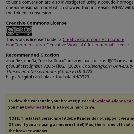
toluene conversion are also investigated using a pseudo-homog
one-dimensional model which showed that increasing WHSV will 
the toluene conversion.
Creative Commons License
This work is licensed under a
Creative Commons Attribution-
NonCommercial-No Derivative Works 4.0 International License
.
Recommended Citation
อนนทสีหะ, นนทกิจ, "การประเมินค่าตัวแปรทางจลนศาสตร์ของปฏิกิริยาการออกซ
ลูอีนบนตัวเร่งปฏิกิริยา V2O5/TiO2" (2020).
Chulalongkorn University
Theses and Dissertations (Chula ETD)
. 3723.
https://digital.car.chula.ac.th/chulaetd/3723
To view the content in your browser, please
download Adobe Read
you may
Download
the file to your hard drive.
NOTE: The latest versions of Adobe Reader do not support viewi
OS and if you are using a modern (Intel) Mac, there is no official 
the browser window.