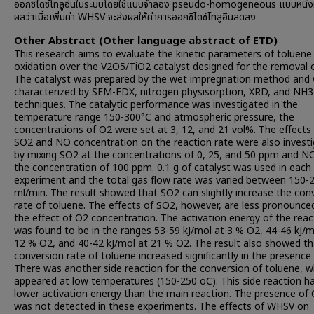
ออกซิไดซ์โทลูอีนในระบบโดยใช้แบบจำลอง pseudo-homogeneous แบบหนึ่งมิติ
ผลว่าเมื่อเพิ่มค่า WHSV จะส่งผลให้ค่าการออกซิไดซ์โทลูอีนลดลง
Other Abstract (Other language abstract of ETD)
This research aims to evaluate the kinetic parameters of toluene
oxidation over the V2O5/TiO2 catalyst designed for the removal 
The catalyst was prepared by the wet impregnation method and
characterized by SEM-EDX, nitrogen physisorption, XRD, and NH
techniques. The catalytic performance was investigated in the
temperature range 150-300°C and atmospheric pressure, the
concentrations of O2 were set at 3, 12, and 21 vol%. The effects
SO2 and NO concentration on the reaction rate were also invest
by mixing SO2 at the concentrations of 0, 25, and 50 ppm and N
the concentration of 100 ppm. 0.1 g of catalyst was used in each
experiment and the total gas flow rate was varied between 150-
ml/min. The result showed that SO2 can slightly increase the con
rate of toluene. The effects of SO2, however, are less pronounce
the effect of O2 concentration. The activation energy of the reac
was found to be in the ranges 53-59 kJ/mol at 3 % O2, 44-46 kJ/m
12 % O2, and 40-42 kJ/mol at 21 % O2. The result also showed th
conversion rate of toluene increased significantly in the presence
There was another side reaction for the conversion of toluene, w
appeared at low temperatures (150-250 oC). This side reaction h
lower activation energy than the main reaction. The presence of
was not detected in these experiments. The effects of WHSV on