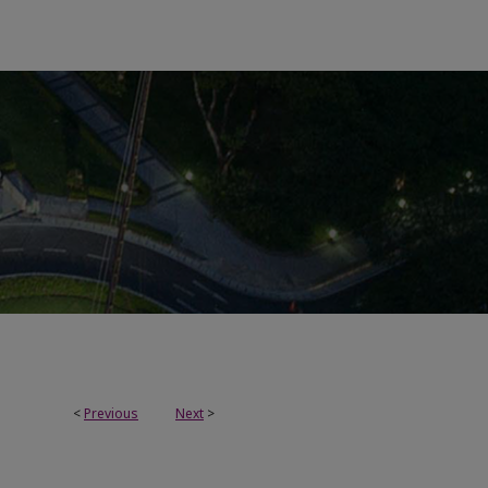
<
Previous
Next
>