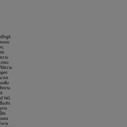
์โทลูอี
ฝังแบบ
on,
ร่ง
 ความ
ระกอบ
่มีความ
0 ppm
ามารถ
นเพิ่ม
พลังงาน
46
อมี NO
ื่นเกิด
ในการ
้ยัง
ทดลอง
่าการ