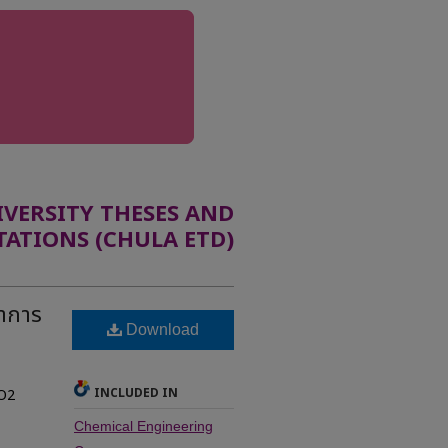
ERSITY THESES AND
TATIONS (CHULA ETD)
ยาการ
Download
INCLUDED IN
IO2
Chemical Engineering