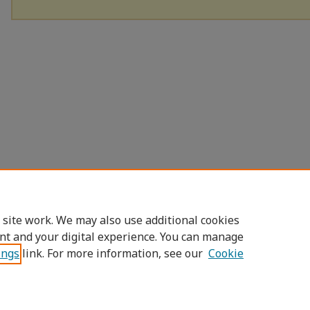
 site work. We may also use additional cookies
nt and your digital experience. You can manage
ings
link. For more information, see our
Cookie
Home
|
About
|
FAQ
|
My Account
|
Access
Privacy
Copyright