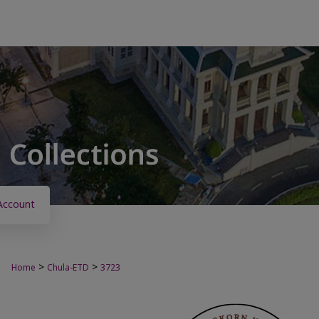
Account
>
>
Home
Chula-ETD
3723