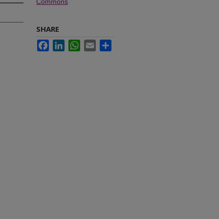
Commons
SHARE
Facebook
LinkedIn
WhatsApp
Email
Share