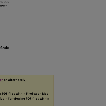
eneous
lower
ิไดซ์โท
er
or, alternately,
ng
PDF
files within Firefox on Mac
plugin for viewing
PDF
files within