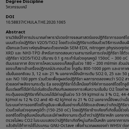
Degree Discipline
วิศวกรรมเคมี
DOI
10.58837/CHULA.THE.2020.1065
Abstract
งานวิจัยนี้ทำการประมาณค่าพารามิเตอร์ทางจลนศาสตร์ของปฏิกิริยาการออกซิไดซ
นบนตัวเร่งปฏิกิริยา V2O5/TiO2 โดยตัวเร่งปฏิกิริยาเตรียมด้วยวิธีการเคลือบ
เปียกและวิเคราะห์คุณลักษณะด้วยเทคนิค SEM-EDX, nitrogen physisorpti
XRD และ NH3-TPD สำหรับการทดสอบความสามารถในการเร่งปฏิกิริยา ใช้ตัวเ
ปฏิกิริยา V2O5/TiO2 ปริมาณ 0.1 g กระทำในช่วงอุณหภูมิ 150oC – 300 oC
ดันบรรยากาศ อัตราการไหลรวมของแก๊สอยู่ในช่วง 180 – 200 ml/min ส่วนป
ของแก๊สขาเข้าเครื่องปฏิกรณ์ประกอบด้วย โทลูอีน 800-1000 ppm และอากาศที
เข้มข้นออกซิเจน 3, 12 และ 21 % นอกจากนี้ยังมีการเติม SO2 0, 25 และ 5
และ NO 100 ppm ร่วมด้วยเพื่อดูผลต่อปฏิกิริยา ผลการทดลองพบว่า SO2 ส
ช่วยลดค่าพลังงานกระตุ้น Ea ของปฏิกิริยาได้เล็กน้อยทำให้ค่าการออกซิไดซ์โทลูอี
ขึ้นแต่ผลที่ได้มีค่าไม่เด่นชัดเมื่อเทียบกับผลของการเพิ่มความเข้มข้น O2 โดยค่า
กระตุ้นของปฏิกิริยาที่คำนวณได้มีค่าอยู่ในช่วง 53-59 kJ/mol ณ 3 % O2, 44-
kJ/mol ณ 12 % O2 and 40-42 kJ/mol ณ 21 % O2 นอกจากนี้ยังพบว่าเมื่
ในระบบค่าการออกซิไดซ์โทลูอีนจะเพิ่มขึ้นอย่างเห็นได้ชัดและยังพบว่าเกิดปฏิกิริยาอ
ร่วมด้วยในช่วงอุณหภูมิต่ำ (150-250 oC) โดยปฏิกิริยาข้างเคียงที่เกิดขึ้นนี้ช่วย
ออกซิไดซ์โทลูอีนเหมือนกันและมีค่าพลังงานกระตุ้นต่ำกว่าปฏิกิริยาหลัก นอกจากนี
ตรวจไม่พบ CO2 ในระบบแสดงว่าปฏิกิริยาเกิดที่หมู่เมทิลเป็นหลัก นอกจากการ
แล้วยังได้ทำการใช้โปรแกรม GNU-Octave เพื่อคำนวณผลของค่า WHSV ต่อค