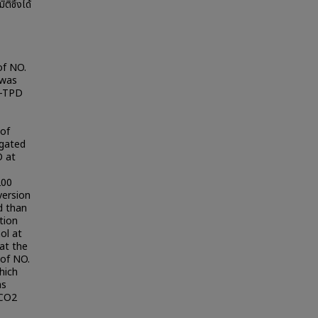
ซึ่งได้
of NO.
 was
3-TPD
 of
igated
O at
200
version
d than
tion
ol at
at the
 of NO.
hich
as
 CO2