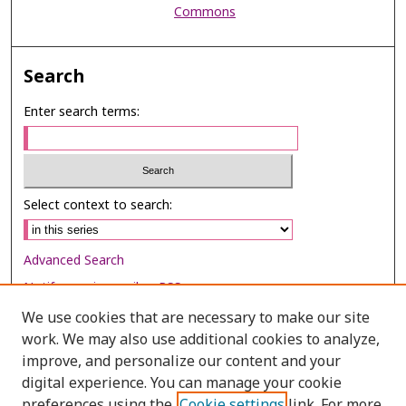
Commons
Search
Enter search terms:
Select context to search:
Advanced Search
Notify me via email or
RSS
We use cookies that are necessary to make our site
Browse
work. We may also use additional cookies to analyze,
improve, and personalize our content and your
Collections
digital experience. You can manage your cookie
Disciplines
preferences using the
Cookie settings
link. For more