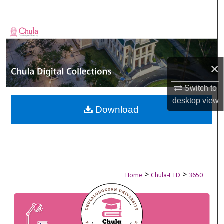
Search
Browse Collections
My Account
×
About
Switch to
desktop
view
Digital Commons Network™
Download
>
>
Home
Chula-ETD
3650