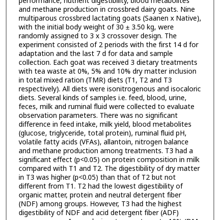
performance, nutrient digestibility, blood metabolites
and methane production in crossbred dairy goats. Nine
multiparous crossbred lactating goats (Saanen x Native),
with the initial body weight of 30 ± 3.50 kg, were
randomly assigned to 3 x 3 crossover design. The
experiment consisted of 2 periods with the first 14 d for
adaptation and the last 7 d for data and sample
collection. Each goat was received 3 dietary treatments
with tea waste at 0%, 5% and 10% dry matter inclusion
in total mixed ration (TMR) diets (T1, T2 and T3
respectively). All diets were isonitrogenous and isocaloric
diets. Several kinds of samples i.e. feed, blood, urine,
feces, milk and ruminal fluid were collected to evaluate
observation parameters. There was no significant
difference in feed intake, milk yield, blood metabolites
(glucose, triglyceride, total protein), ruminal fluid pH,
volatile fatty acids (VFAs), allantoin, nitrogen balance
and methane production among treatments. T3 had a
significant effect (p<0.05) on protein composition in milk
compared with T1 and T2. The digestibility of dry matter
in T3 was higher (p<0.05) than that of T2 but not
different from T1. T2 had the lowest digestibility of
organic matter, protein and neutral detergent fiber
(NDF) among groups. However, T3 had the highest
digestibility of NDF and acid detergent fiber (ADF)