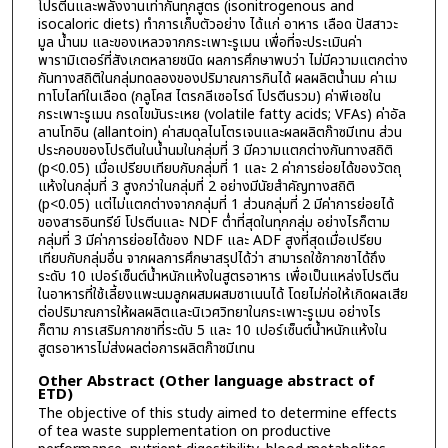
โปรตีนและพลังงานเท่ากันทุกสูตร (isonitrogenous and
isocaloric diets) ทำการเก็บตัวอย่าง ได้แก่ อาหาร เลือด ปัสสาวะ
มูล น้ำนม และของเหลวจากกระเพาะรูเมน เพื่อที่จะประเมินค่า
พารามิเตอร์ที่สังเกตหลายชนิด ผลการศึกษาพบว่า ไม่มีความแตกต่าง
กันทางสถิติในกลุ่มทดลองของปริมาณการกินได้ ผลผลิตน้ำนม ค่าเม
ทาโบไลท์ในเลือด (กลูโคส ไตรกลีเซอไรด์ โปรตีนรวม) ค่าพีเอชใน
กระเพาะรูเมน กรดไขมันระเหย (volatile fatty acids; VFAs) ค่าอัล
ลานโทอิน (allantoin) ค่าสมดุลไนโตรเจนและผลผลิตก๊าซมีเทน ส่วน
ประกอบของโปรตีนในน้ำนมในกลุ่มที่ 3 มีความแตกต่างกันทางสถิติ
(p<0.05) เมื่อเปรียบเทียบกับกลุ่มที่ 1 และ 2 ค่าการย่อยได้ของวัตถุ
แห้งในกลุ่มที่ 3 สูงกว่าในกลุ่มที่ 2 อย่างมีนัยสำคัญทางสถิติ
(p<0.05) แต่ไม่แตกต่างจากกลุ่มที่ 1 ส่วนกลุ่มที่ 2 มีค่าการย่อยได้
ของสารอินทรีย์ โปรตีนและ NDF ต่ำที่สุดในทุกกลุ่ม อย่างไรก็ตาม
กลุ่มที่ 3 มีค่าการย่อยได้ของ NDF และ ADF สูงที่สุดเมื่อเปรียบ
เทียบกับกลุ่มอื่น จากผลการศึกษาสรุปได้ว่า สามารถใช้กากชาได้ถึง
ระดับ 10 เปอร์เซ็นต์น้ำหนักแห้งในสูตรอาหาร เพื่อเป็นแหล่งโปรตีน
ในอาหารที่ใช้เลี้ยงแพะนมลูกผสมผสมซาเนนได้ โดยไม่ก่อให้เกิดผลเสีย
ต่อปริมาณการให้ผลผลิตและนิเวศวิทยาในกระเพาะรูเมน อย่างไร
ก็ตาม การเสริมกากชาที่ระดับ 5 และ 10 เปอร์เซ็นต์น้ำหนักแห้งใน
สูตรอาหารไม่ส่งผลต่อการผลิตก๊าซมีเทน
Other Abstract (Other language abstract of
ETD)
The objective of this study aimed to determine effects
of tea waste supplementation on productive