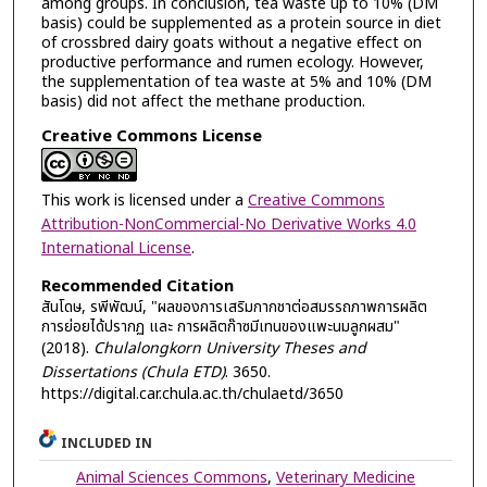
among groups. In conclusion, tea waste up to 10% (DM
basis) could be supplemented as a protein source in diet
of crossbred dairy goats without a negative effect on
productive performance and rumen ecology. However,
the supplementation of tea waste at 5% and 10% (DM
basis) did not affect the methane production.
Creative Commons License
This work is licensed under a
Creative Commons
Attribution-NonCommercial-No Derivative Works 4.0
International License
.
Recommended Citation
สันโดษ, รพีพัฒน์, "ผลของการเสริมกากชาต่อสมรรถภาพการผลิต
การย่อยได้ปรากฏ และ การผลิตก๊าซมีเทนของแพะนมลูกผสม"
(2018).
Chulalongkorn University Theses and
Dissertations (Chula ETD)
. 3650.
https://digital.car.chula.ac.th/chulaetd/3650
INCLUDED IN
Animal Sciences Commons
,
Veterinary Medicine