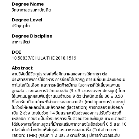
Degree Name
วิทยาศาสตรมหาบัณฑิต
Degree Level
ปริญญาโท
Degree Discipline
อาหารสัตว์
DOI
10.58837/CHULA.THE.2018.1519
Abstract
งานวิจัยนี้มีวัตถุประสงค์เพื่อศึกษาผลของการใช้กากชา ต่อ
ประสิทธิภาพการใช้อาหาร การย่อยได้ปรากฏ การเปลี่ยนแปลงของเม
ทาโบไลท์ในเลือด และการผลิตก๊าซมีเทน ในอาหารที่ใช้เลี้ยงแพะนม
ลูกผสม วางแผนการวิจัยแบบสลับ (3 x 3 crossover design) โดย
ใช้แพะนมลูกผสมพันธุ์ซาแนนจำนวน 9 ตัว น้ำหนักเฉลี่ย 30 ± 3.50
กิโลกรัม เป็นแม่แพะที่ผ่านการคลอดมาแล้ว (multiparous) และอยู่
ในช่วงให้ผลผลิตน้ำนมหลังคลอด (lactation) การทดลองแบ่งออก
เป็น 2 ช่วง โดยในช่วง 14 วันแรกจะเป็นช่วงของการปรับตัว ช่วงที่
เหลืออีก 7 วันจะเป็นช่วงของการเก็บตัวอย่างและข้อมูล แพะแต่ละตัว
ได้รับอาหารทั้งสามสูตรที่มีการเสริมกากชาลงในสัดส่วนที่ 0 5 และ 10
เปอร์เซ็นต์น้ำหนักแห้งในรูปของอาหารผสมเสร็จ (Total mixed
ration; TMR) (กลุ่มที่ 1 2 และ 3 ตามลำดับ) มีการคำนวณระดับ