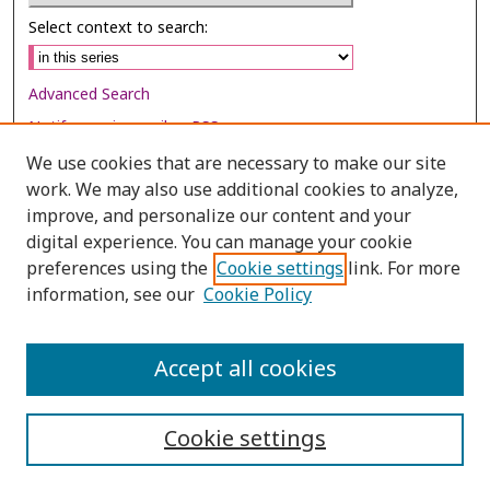
Select context to search:
Advanced Search
Notify me via email or
RSS
We use cookies that are necessary to make our site
Browse
work. We may also use additional cookies to analyze,
Collections
improve, and personalize our content and your
digital experience. You can manage your cookie
Disciplines
preferences using the
Cookie settings
link. For more
Authors
information, see our
Cookie Policy
Author Corner
Author FAQ
Accept all cookies
Cookie settings