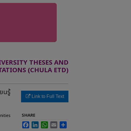
ERSITY THESES AND
TATIONS (CHULA ETD)
นรู้
Link to Full Text
SHARE
nities
Facebook
LinkedIn
WhatsApp
Email
Share