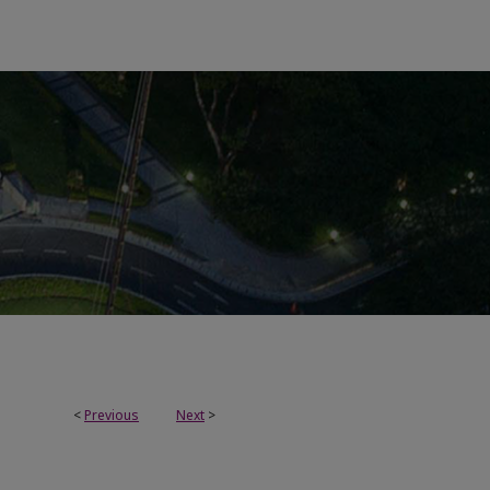
<
Previous
Next
>