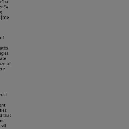
งเรียน
ิชาชีพ
3)
รู้ทาง
 of
tates
egies
vate
ize of
ere
rust
ent
ties
ed that
and
rall