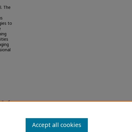
l. The
us
gies to
e
ming
ties
aging
sional
งวิชาชีพ
and
Accept all cookies