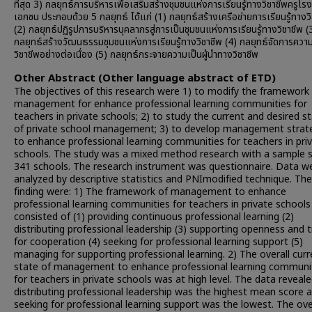
ที่สุด 3) กลยุทธ์การบริหารเพื่อเสริมสร้างชุมชนแห่งการเรียนรู้ทางวิชาชีพครูโร
เอกชน ประกอบด้วย 5 กลยุทธ์ ได้แก่ (1) กลยุทธ์สร้างเครือข่ายการเรียนรู้ทางว
(2) กลยุทธ์ปฏิรูปการบริหารบุคลากรสู่การเป็นชุมชนแห่งการเรียนรู้ทางวิชาชีพ (
กลยุทธ์สร้างวัฒนธรรมชุมชนแห่งการเรียนรู้ทางวิชาชีพ (4) กลยุทธ์จัดการความ
วิชาชีพอย่างต่อเนื่อง (5) กลยุทธ์กระจายความเป็นผู้นำทางวิชาชีพ
Other Abstract (Other language abstract of ETD)
The objectives of this research were 1) to modify the framework
management for enhance professional learning communities for
teachers in private schools; 2) to study the current and desired s
of private school management; 3) to develop management strat
to enhance professional learning communities for teachers in pri
schools. The study was a mixed method research with a sample s
341 schools. The research instrument was questionnaire. Data w
analyzed by descriptive statistics and PNImodified technique. The
finding were: 1) The framework of management to enhance
professional learning communities for teachers in private schools
consisted of (1) providing continuous professional learning (2)
distributing professional leadership (3) supporting openness and t
for cooperation (4) seeking for professional learning support (5)
managing for supporting professional learning. 2) The overall curr
state of management to enhance professional learning communi
for teachers in private schools was at high level. The data reveal
distributing professional leadership was the highest mean score 
seeking for professional learning support was the lowest. The ove