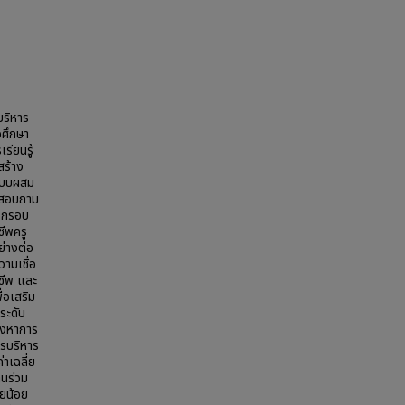
บริหาร
อศึกษา
รียนรู้
สร้าง
ยแบบผสม
บบสอบถาม
) กรอบ
ชีพครู
ย่างต่อ
ามเชื่อ
ชีพ และ
่อเสริม
ระดับ
สวงหาการ
ารบริหาร
าเฉลี่ย
านร่วม
่ยน้อย