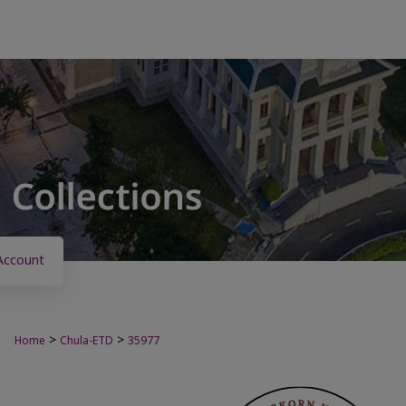
Account
>
>
Home
Chula-ETD
35977