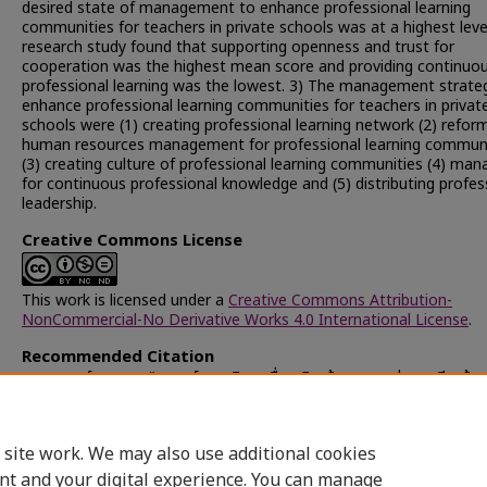
desired state of management to enhance professional learning
communities for teachers in private schools was at a highest leve
research study found that supporting openness and trust for
cooperation was the highest mean score and providing continuo
professional learning was the lowest. 3) The management strate
enhance professional learning communities for teachers in privat
schools were (1) creating professional learning network (2) refor
human resources management for professional learning communi
(3) creating culture of professional learning communities (4) man
for continuous professional knowledge and (5) distributing profes
leadership.
Creative Commons License
This work is licensed under a
Creative Commons Attribution-
NonCommercial-No Derivative Works 4.0 International License
.
Recommended Citation
สุวรรณวงศ์, อนุสรา, "กลยุทธ์การบริหารเพื่อเสริมสร้างชุมชนแห่งการเรียนรู้ทา
สำหรับครูโรงเรียนเอกชน" (2015).
Chulalongkorn University Theses 
Dissertations (Chula ETD)
. 35977.
https://digital.car.chula.ac.th/chulaetd/35977
 site work. We may also use additional cookies
nt and your digital experience. You can manage