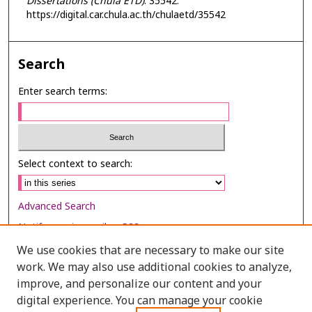
Dissertations (Chula ETD)
. 35542.
https://digital.car.chula.ac.th/chulaetd/35542
Search
Enter search terms:
Select context to search:
Advanced Search
Notify me via email or
RSS
We use cookies that are necessary to make our site
Browse
work. We may also use additional cookies to analyze,
Collections
improve, and personalize our content and your
digital experience. You can manage your cookie
Disciplines