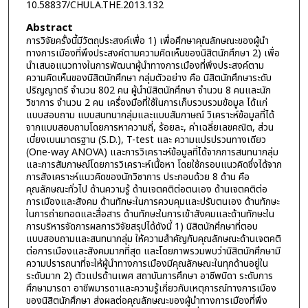
10.58837/CHULA.THE.2013.132
Abstract
การวิจัยครั้งนี้มีวัตถุประสงค์เพื่อ 1) เพื่อศึกษาคุณลักษณะของผู้นำ
ทางการเมืองที่พึงประสงค์ตามความคิดเห็นของนิสิตนักศึกษา 2) เพื่อ
นำเสนอแนวทางในการพัฒนาผู้นำทางการเมืองที่พึงประสงค์ตาม
ความคิดเห็นของนิสิตนักศึกษา กลุ่มตัวอย่าง คือ นิสิตนักศึกษาระดับ
ปริญญาตรี จำนวน 802 คน ผู้นำนิสิตนักศึกษา จำนวน 8 คนและนัก
วิชาการ จำนวน 2 คน เครื่องมือที่ใช้ในการเก็บรวบรวมข้อมูล ได้แก่
แบบสอบถาม แบบสนทนากลุ่มและแบบสัมภาษณ์ วิเคราะห์ข้อมูลที่ได้
จากแบบสอบถามโดยการหาความถี่, ร้อยละ, ค่าเฉลี่ยเลขคณิต, ส่วน
เบี่ยงเบนมาตรฐาน (S.D.), T-test และ ความแปรปรวนทางเดียว
(One-way ANOVA) และการวิเคราะห์ข้อมูลที่ได้จากการสนทนากลุ่ม
และการสัมภาษณ์โดยการวิเคราะห์เนื้อหา โดยใช้กรอบแนวคิดซึ่งได้จาก
การสังเคราะห์แนวคิดของนักวิชาการ ประกอบด้วย 8 ด้าน คือ
คุณลักษณะทั่วไป ด้านความรู้ ด้านเจตคติต่อตนเอง ด้านเจตคติต่อ
การเมืองและสังคม ด้านทักษะในการควบคุมและปรับตนเอง ด้านทักษะ
ในการถ่ายทอดและสื่อสาร ด้านทักษะในการเข้าสังคมและด้านทักษะใน
การบริหารจัดการผลการวิจัยสรุปได้ดังนี้ 1) นิสิตนักศึกษาที่ตอบ
แบบสอบถามและสนทนากลุ่ม ให้ความสำคัญกับคุณลักษณะด้านเจตคติ
ต่อการเมืองและสังคมมากที่สุด และโดยภาพรวมพบว่านิสิตนักศึกษามี
ความปรารถนาที่จะให้ผู้นำทางการเมืองมีคุณลักษณะในทุกด้านอยู่ใน
ระดับมาก 2) ตัวแปรด้านเพศ สถาบันการศึกษา อาชีพบิดา ระดับการ
ศึกษามารดา อาชีพมารดาและความรู้เกี่ยวกับเหตุการณ์ทางการเมือง
ของนิสิตนักศึกษา ส่งผลต่อคุณลักษณะของผู้นำทางการเมืองที่พึง