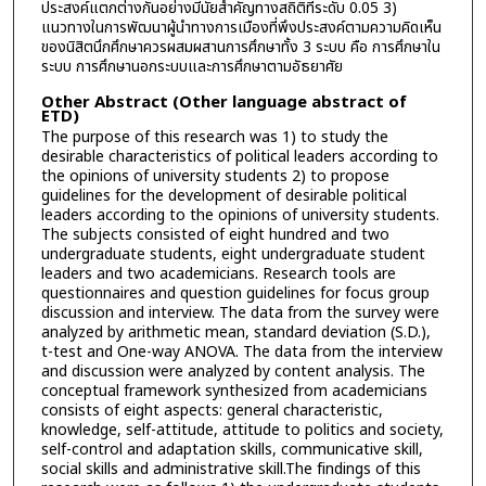
ประสงค์แตกต่างกันอย่างมีนัยสำคัญทางสถิติที่ระดับ 0.05 3)
แนวทางในการพัฒนาผู้นำทางการเมืองที่พึงประสงค์ตามความคิดเห็น
ของนิสิตนึกศึกษาควรผสมผสานการศึกษาทั้ง 3 ระบบ คือ การศึกษาใน
ระบบ การศึกษานอกระบบและการศึกษาตามอัธยาศัย
Other Abstract (Other language abstract of
ETD)
The purpose of this research was 1) to study the
desirable characteristics of political leaders according to
the opinions of university students 2) to propose
guidelines for the development of desirable political
leaders according to the opinions of university students.
The subjects consisted of eight hundred and two
undergraduate students, eight undergraduate student
leaders and two academicians. Research tools are
questionnaires and question guidelines for focus group
discussion and interview. The data from the survey were
analyzed by arithmetic mean, standard deviation (S.D.),
t-test and One-way ANOVA. The data from the interview
and discussion were analyzed by content analysis. The
conceptual framework synthesized from academicians
consists of eight aspects: general characteristic,
knowledge, self-attitude, attitude to politics and society,
self-control and adaptation skills, communicative skill,
social skills and administrative skill.The findings of this