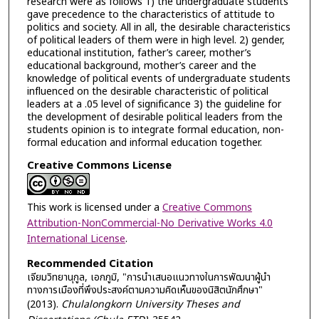
research were as follows 1) the undergraduate students
gave precedence to the characteristics of attitude to
politics and society. All in all, the desirable characteristics
of political leaders of them were in high level. 2) gender,
educational institution, father’s career, mother’s
educational background, mother’s career and the
knowledge of political events of undergraduate students
influenced on the desirable characteristic of political
leaders at a .05 level of significance 3) the guideline for
the development of desirable political leaders from the
students opinion is to integrate formal education, non-
formal education and informal education together.
Creative Commons License
This work is licensed under a
Creative Commons
Attribution-NonCommercial-No Derivative Works 4.0
International License
.
Recommended Citation
เจียมวิทยานุกูล, เอกภูมิ, "การนำเสนอแนวทางในการพัฒนาผู้นำ
ทางการเมืองที่พึงประสงค์ตามความคิดเห็นของนิสิตนักศึกษา"
(2013).
Chulalongkorn University Theses and