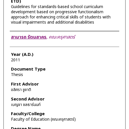
ETD)
Guidelines for standards-based school curriculum
development based on progressive functionalism
approach for enhancing critical skills of students with
visual impairments and additional disabilities
Author
สามารถ รัตนสาคร
,
คณะครุศาสตร์
Year (A.D.)
2011
Document Type
Thesis
First Advisor
อลิศรา ชูชาติ
Second Advisor
เบญจา ชลธาร์นนท์
Faculty/College
Faculty of Education (คณะครุศาสตร์)
Degree Name