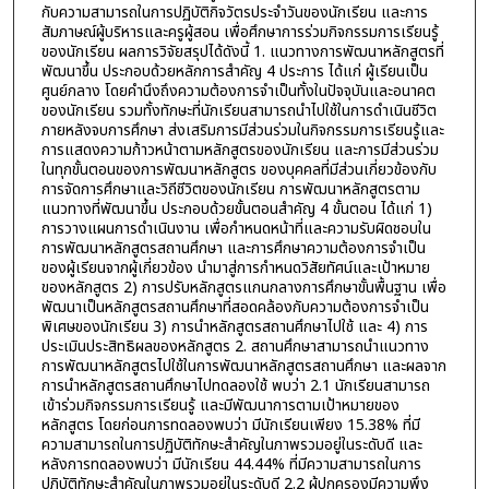
กับความสามารถในการปฏิบัติกิจวัตรประจำวันของนักเรียน และการ
สัมภาษณ์ผู้บริหารและครูผู้สอน เพื่อศึกษาการร่วมกิจกรรมการเรียนรู้
ของนักเรียน ผลการวิจัยสรุปได้ดังนี้ 1. แนวทางการพัฒนาหลักสูตรที่
พัฒนาขึ้น ประกอบด้วยหลักการสำคัญ 4 ประการ ได้แก่ ผู้เรียนเป็น
ศูนย์กลาง โดยคำนึงถึงความต้องการจำเป็นทั้งในปัจจุบันและอนาคต
ของนักเรียน รวมทั้งทักษะที่นักเรียนสามารถนำไปใช้ในการดำเนินชีวิต
ภายหลังจบการศึกษา ส่งเสริมการมีส่วนร่วมในกิจกรรมการเรียนรู้และ
การแสดงความก้าวหน้าตามหลักสูตรของนักเรียน และการมีส่วนร่วม
ในทุกขั้นตอนของการพัฒนาหลักสูตร ของบุคคลที่มีส่วนเกี่ยวข้องกับ
การจัดการศึกษาและวิถีชีวิตของนักเรียน การพัฒนาหลักสูตรตาม
แนวทางที่พัฒนาขึ้น ประกอบด้วยขั้นตอนสำคัญ 4 ขั้นตอน ได้แก่ 1)
การวางแผนการดำเนินงาน เพื่อกำหนดหน้าที่และความรับผิดชอบใน
การพัฒนาหลักสูตรสถานศึกษา และการศึกษาความต้องการจำเป็น
ของผู้เรียนจากผู้เกี่ยวข้อง นำมาสู่การกำหนดวิสัยทัศน์และเป้าหมาย
ของหลักสูตร 2) การปรับหลักสูตรแกนกลางการศึกษาขั้นพื้นฐาน เพื่อ
พัฒนาเป็นหลักสูตรสถานศึกษาที่สอดคล้องกับความต้องการจำเป็น
พิเศษของนักเรียน 3) การนำหลักสูตรสถานศึกษาไปใช้ และ 4) การ
ประเมินประสิทธิผลของหลักสูตร 2. สถานศึกษาสามารถนำแนวทาง
การพัฒนาหลักสูตรไปใช้ในการพัฒนาหลักสูตรสถานศึกษา และผลจาก
การนำหลักสูตรสถานศึกษาไปทดลองใช้ พบว่า 2.1 นักเรียนสามารถ
เข้าร่วมกิจกรรมการเรียนรู้ และมีพัฒนาการตามเป้าหมายของ
หลักสูตร โดยก่อนการทดลองพบว่า มีนักเรียนเพียง 15.38% ที่มี
ความสามารถในการปฏิบัติทักษะสำคัญในภาพรวมอยู่ในระดับดี และ
หลังการทดลองพบว่า มีนักเรียน 44.44% ที่มีความสามารถในการ
ปฏิบัติทักษะสำคัญในภาพรวมอยู่ในระดับดี 2.2 ผู้ปกครองมีความพึง