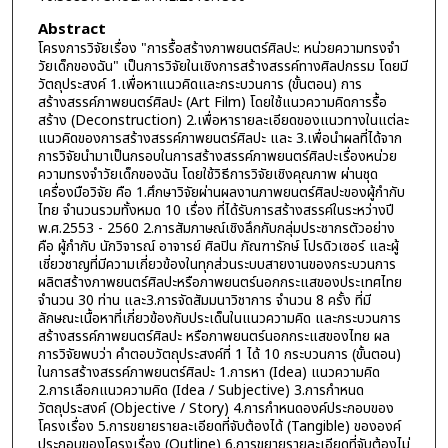
Abstract
โครงการวิจัยเรื่อง "การรื้อสร้างภาพยนตร์ศิลปะ: หน่วยความทรงจำ
วัยเด็กของฉัน" เป็นการวิจัยในเชิงการสร้างสรรค์ทางศิลปกรรม โดยมี
วัตถุประสงค์ 1.เพื่อหาแนวคิดและกระบวนการ (ขั้นตอน) การ
สร้างสรรค์ภาพยนตร์ศิลปะ (Art Film) โดยใช้แนวความคิดการรื้อ
สร้าง (Deconstruction) 2.เพื่อหารายละเอียดของแนวทางในแต่ละ
แนวคิดของการสร้างสรรค์ภาพยนตร์ศิลปะ และ 3.เพื่อนำผลที่ได้จาก
การวิจัยนำมาเป็นกรอบในการสร้างสรรค์ภาพยนตร์ศิลปะเรื่องหน่วย
ความทรงจำวัยเด็กของฉัน โดยใช้วิธีการวิจัยเชิงคุณภาพ ผ่านชุด
เครื่องมือวิจัย คือ 1.ศึกษาวิจัยผ่านผลงานภาพยนตร์ศิลปะของผู้กำกับ
ไทย จำนวนรวมทั้งหมด 10 เรื่อง ที่ได้รับการสร้างสรรค์ในระหว่างปี
พ.ศ.2553 - 2560 2.การสัมภาษณ์เชิงลึกกับกลุ่มประชากรตัวอย่าง
คือ ผู้กำกับ นักวิจารณ์ อาจารย์ ศิลปิน ภัณฑารักษ์ โปรดิวเซอร์ และผู้
เชี่ยวชาญที่มีความเกี่ยวข้องในทุกส่วนระบบสายงานของกระบวนการ
ผลิตสร้างภาพยนตร์ศิลปะหรือภาพยนตร์นอกกระแสของประเทศไทย
จำนวน 30 ท่าน และ3.การจัดสัมมนาวิชาการ จำนวน 8 ครั้ง ที่มี
ลักษณะเนื้อหาที่เกี่ยวข้องกับประเด็นในแนวความคิด และกระบวนการ
สร้างสรรค์ภาพยนตร์ศิลปะ หรือภาพยนตร์นอกกระแสของไทย ผล
การวิจัยพบว่า คำตอบวัตถุประสงค์ที่ 1 ได้ 10 กระบวนการ (ขั้นตอน)
ในการสร้างสรรค์ภาพยนตร์ศิลปะ 1.การหา (Idea) แนวความคิด
2.การเลือกแนวความคิด (Idea / Subjective) 3.การกำหนด
วัตถุประสงค์ (Objective / Story) 4.การกำหนดองค์ประกอบของ
โครงเรื่อง 5.การขยายรายละเอียดที่จับต้องได้ (Tangible) ขององค์
ประกอบของโครงเรื่อง (Outline) 6.การขยายรายละเอียดที่จับต้องไม่