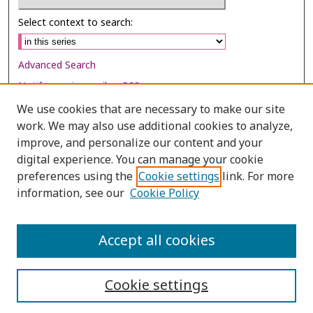
Select context to search:
Advanced Search
Notify me via email or
RSS
We use cookies that are necessary to make our site
Browse
work. We may also use additional cookies to analyze,
Collections
improve, and personalize our content and your
digital experience. You can manage your cookie
Disciplines
preferences using the
Cookie settings
link. For more
Authors
information, see our
Cookie Policy
Author Corner
Author FAQ
Accept all cookies
Cookie settings