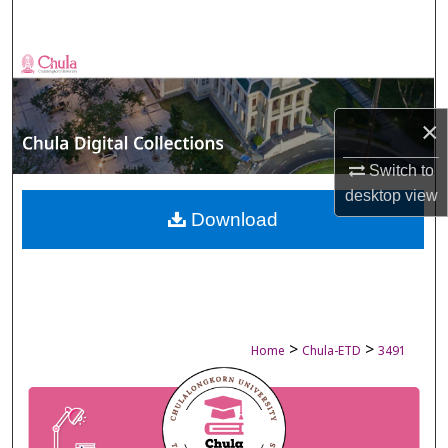
Search
Browse Collections
My Account
×
About
Switch to
desktop
view
Digital Commons Network™
Download
>
>
Home
Chula-ETD
3491