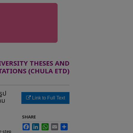
ERSITY THESES AND
TATIONS (CHULA ETD)
รูป
Link to Full Text
าม
SHARE
Facebook
LinkedIn
WhatsApp
Email
Share
r-step