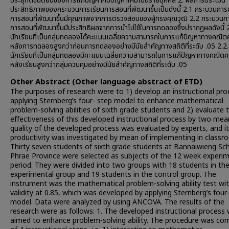
ประยุกต์ขั้นตอนของการแก้ปัญหากับปัญหาใหม่เป็นรายบุคคล 2. ผลการประเมิน
ประสิทธิภาพของกระบวนการเรียนการสอนที่พัฒนาขึ้นเป็นดังนี้ 2.1 กระบวนการ
การสอนที่พัฒนาขึ้นมีคุณภาพจากการตรวจสอบของผู้ทรงคุณวุฒิ 2.2 กระบวนก
การสอนที่พัฒนาขึ้นมีประสิทธิผลจากการนำไปใช้ในการทดลองซึ่งปรากฏผลดังนี้ 
นักเรียนที่เป็นกลุ่มทดลองได้คะแนนเฉลี่ยความสามารถในการแก้ปัญหาทางคณิต
หลังการทดลองสูงกว่าก่อนการทดลองอย่างมีนัยสำคัญทางสถิติที่ระดับ .05 2.2
นักเรียนที่เป็นกลุ่มทดลองมีคะแนนเฉลี่ยความสามารถในการแก้ปัญหาทางคณิตศ
หลังเรียนสูงกว่ากลุ่มควบคุมอย่างมีนัยสำคัญทางสถิติที่ระดับ .05
Other Abstract (Other language abstract of ETD)
The purposes of research were to 1) develop an instructional pro
applying Sternberg’s four- step model to enhance mathematical
problem-solving abilities of sixth grade students and 2) evaluate 
effectiveness of this developed instructional process by two mea
quality of the developed process was evaluated by experts, and i
productivity was investigated by mean of implementing in classr
Thirty seven students of sixth grade students at Bannaiwieng Sc
Phrae Province were selected as subjects of the 12 week experi
period. They were divided into two groups with 18 students in th
experimental group and 19 students in the control group. The
instrument was the mathematical problem-solving ability test wi
validity at 0.85, which was developed by applying Sternberg’s four
model. Data were analyzed by using ANCOVA. The results of the
research were as follows: 1. The developed instructional process
aimed to enhance problem-solving ability. The procedure was co