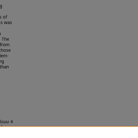
ng
s of
ss was
n
1 The
 from
 those
blem-
ing
 than
ูปแบบ 4
ร์ของ
and