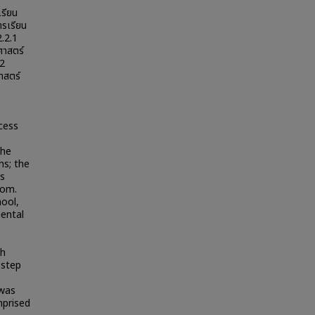
เรียน
ารเรียน
2.2.1
ศาสตร์
.2
าสตร์
cess
the
ns; the
ts
oom.
hool,
mental
e
th
-step
 was
mprised