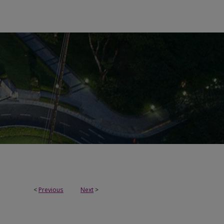
<
Previous
Next
>