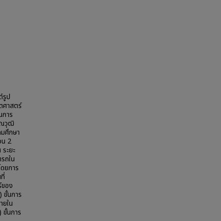
์รูป
ิตศาสตร์
ยนการ
ณวุฒิ
ถมศึกษา
นวน 2
น ระยะ
มารถใน
ลโดยการ
ี่
ร์ของ
 ขั้นการ
ภายใน
 ขั้นการ