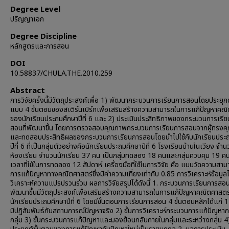
Degree Level
ปริญญาเอก
Degree Discipline
หลักสูตรและการสอน
DOI
10.58837/CHULA.THE.2010.259
Abstract
การวิจัยครั้งนี้มีวัตถุประสงค์เพื่อ 1) พัฒนากระบวนการเรียนการสอนโดยประยุกต
แบบ 4 ขั้นตอนของสเติร์นเบิร์กเพื่อเสริมสร้างความสามารถในการแก้ปัญหาคณ
ของนักเรียนประถมศึกษาปีที่ 6 และ 2) ประเมินประสิทธิภาพของกระบวนการเรี
สอนที่พัฒนาขึ้น โดยการตรวจสอบคุณภาพกระบวนการเรียนการสอนจากผู้ทรงคุ
และทดสอบประสิทธิผลของกระบวนการเรียนการสอนโดยนำไปใช้กับนักเรียนประ
ปีที่ 6 ที่เป็นกลุ่มตัวอย่างคือนักเรียนประถมศึกษาปีที่ 6 โรงเรียนบ้านในเวียง จำ
ห้องเรียน จำนวนนักเรียน 37 คน เป็นกลุ่มทดลอง 18 คนและกลุ่มควบคุม 19 ค
เวลาที่ใช้ในการทดลอง 12 สัปดาห์ เครื่องมือที่ใช้ในการวิจัย คือ แบบวัดความสา
การแก้ปัญหาทางคณิตศาสตร์ซึ่งมีค่าความเที่ยงเท่ากับ 0.85 การวิเคราะห์ข้อมู
วิเคราะห์ความแปรปรวนร่วม ผลการวิจัยสรุปได้ดังนี้ 1. กระบวนการเรียนการสอนท
พัฒนาขึ้นมีวัตถุประสงค์เพื่อเสริมสร้างความสามารถในการแก้ปัญหาคณิตศาสต
นักเรียนประถมศึกษาปีที่ 6 โดยมีขั้นตอนการเรียนการสอน 4 ขั้นตอนหลักได้แก่ 1)
มีปฏิสัมพันธ์กับสถานการณ์ปัญหาจริง 2) ขั้นการวิเคราะห์กระบวนการแก้ปัญหา
กลุ่ม 3) ขั้นกระบวนการแก้ปัญหาและมองย้อนกลับภายในกลุ่มและระหว่างกลุ่ม 4)