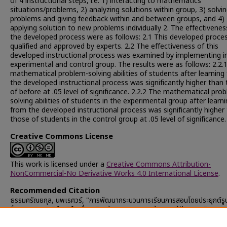
of 4 instructional steps, i.e. 1) interacting to mathematics
situations/problems, 2) analyzing solutions within group, 3) solvi
problems and giving feedback within and between groups, and 4)
applying solution to new problems individually 2. The effectivenes
the developed process were as follows: 2.1 This developed proce
qualified and approved by experts. 2.2 The effectiveness of this
developed instructional process was examined by implementing i
experimental and control group. The results were as follows: 2.2.
mathematical problem-solving abilities of students after learning
the developed instructional process was significantly higher than
of before at .05 level of significance. 2.2.2 The mathematical pro
solving abilities of students in the experimental group after learn
from the developed instructional process was significantly higher
those of students in the control group at .05 level of significance.
Creative Commons License
This work is licensed under a
Creative Commons Attribution-
NonCommercial-No Derivative Works 4.0 International License
.
Recommended Citation
ธรรมศรัณยกุล, นพเรศวร์, "การพัฒนากระบวนการเรียนการสอนโดยประยุกต์ร
ขั้นตอน ของสเติร์นเบิร์กเพื่อเสริมสร้างความสามารถในการแก้ปัญหาคณิตศาสต
นักเรียนประถมศึกษาปีที่ 6" (2010).
Chulalongkorn University Theses 