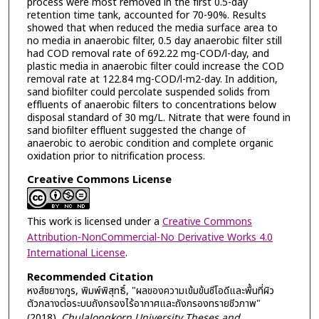
process were most removed in the first 0.5-day
retention time tank, accounted for 70-90%. Results
showed that when reduced the media surface area to
no media in anaerobic filter, 0.5 day anaerobic filter still
had COD removal rate of 692.22 mg-COD/l-day, and
plastic media in anaerobic filter could increase the COD
removal rate at 122.84 mg-COD/l-m2-day. In addition,
sand biofilter could percolate suspended solids from
effluents of anaerobic filters to concentrations below
disposal standard of 30 mg/L. Nitrate that were found in
sand biofilter effluent suggested the change of
anaerobic to aerobic condition and complete organic
oxidation prior to nitrification process.
Creative Commons License
This work is licensed under a
Creative Commons
Attribution-NonCommercial-No Derivative Works 4.0
International License
.
Recommended Citation
หงส์ชยางกูร, พิมพ์พิสุทธิ์, "ผลของความเข้มข้นซีโอดีและพื้นที่ผิว
ตัวกลางต่อระบบถังกรองไร้อากาศและถังกรองทรายชีวภาพ"
(2018).
Chulalongkorn University Theses and