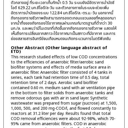
ตัวกลางอยู่ ที่ระยะเวลาเก็บกักน้ำ 0.5 วัน ระบบยังมีอัตราการบำบัดซี
โอดี 629.22 มก.ซีโอดี/ล-วัน และตัวกลางภายในระบบจะช่วยเพิ่ม
อัตราการบำบัดของระบบ 122.84 มก.ซีโอดี/ล.-ตร.ม.-วัน นอกจากนี้
ถังกรองทรายชีวภาพยังสามารถกรองตะกอนแขวนลอยที่หลุดออกมา
จากน้ำทิ้งของถังกรองไร้อากาศจนผ่านเกณฑ์มาตรฐานที่ต่ำกว่า 30
มก./ล. และพบว่ามีไนเตรทที่เกิดขึ้นจากถังกรองทรายชีวภาพ แสดงให้
เห็นถึงการเปลี่ยนจากสภาวะไร้อากาศมาเป็นสภาวะที่มีอากาศ และการ
ย่อยสลายสารอินทรีย์จนเกือบหมดจนเกิดกระบวนการไนตริฟิเคชัน
Other Abstract (Other language abstract of
ETD)
This research studied effects of low COD concentrations
to the efficiencies of anaerobic filter/aerobic sand
biofilter systems and effects of media surface area in
anaerobic filter. Anaerobic filter consisted of 4 tanks in
series, each tank had retention time of 0.5 day, total
retention time of 2 days. Aerobic sand biofilter
contained 0.60 m. medium sand with air ventilation pipe
in the bottom to filter solids from anaerobic tanks and
remove odorous gas with air in sand layer. Synthetic
wastewater was prepared from sugar (sucrose) at 1,500,
1,000, 500, and 200 mg-COD/l, and flowed constantly to
reactors at 31.2 liter per day. Results found that total
COD removal efficiencies were about 92-98%, which 70-
95% came from anaerobic filters. COD in anaerobic