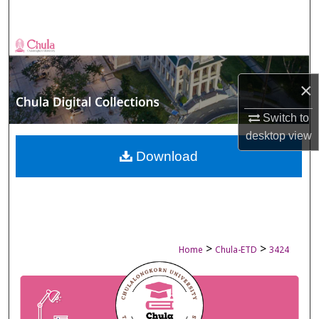
Search
Browse Collections
My Account
×
Switch to
About
desktop
view
Digital Commons Network™
Download
>
>
Home
Chula-ETD
3424