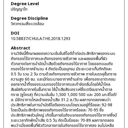
Degree Level
ปริญญาโท
Degree Discipline
วิศวกรรมสิ่งแวดล้อม
DOI
10.58837/CHULA.THE.2018.1293
Abstract
งานวิจัยนี้ศึกษาผลของความเข้มข้นซีโอดีต่ำต่อประสิทธิภาพของระบบ
ถังกรองไร้อากาศและถังกรองทรายชีวภาพ และผลของพื้นที่ผิว
ตัวกลางต่อการบำบัดน้ำเสียด้วยถังกรองไร้อากาศ โดยออกแบบถัง
กรองไร้อากาศจำนวน 4 ถังต่อเป็นอนุกรม มีระยะเวลาเก็บกักถังละ
0.5 วัน รวม 2 วัน ตามด้วยถังกรองทรายชีวภาพ ภายในบรรจุชั้นทราย
ความสูง 60 ซม. และมีท่อระบายอากาศด้านล่าง เพื่อกรองเอาตะกอน
ออกจากน้ำทิ้งของระบบกรองไร้อากาศและกำจัดกลิ่นโดยให้น้ำไหล
สัมผัสกับอากาศในชั้นทราย ใช้น้ำเสียสังเคราะห์ซึ่งเตรียมจากน้ำตาล
ทราย (ซูโครส) ที่ความเข้มข้น 1,500 1,000 500 และ 200 มก.ซีโอดี/
ล. มีอัตราการไหลเข้าของน้ำเสีย 31.2 ล./วัน ผลการทดลองพบว่า
ประสิทธิภาพในการบำบัดซีโอดีของระบบโดยรวมอยู่ที่ร้อยละ 92-98
โดยเป็นประสิทธิภาพของถังกรองไร้อากาศร้อยละ 70-95 ซึ่ง
ประสิทธิภาพส่วนใหญ่ เกิดขึ้นภายในถังแรกของถังกรองไร้อากาศซึ่งมี
ระยะเวลากักพักน้ำเสีย 0.5 วัน คิดเป็นร้อยละ 70-89 ผลการทดลอง
พบว่าเมื่อลดพื้นที่ผิวตัวกลางภายในถังกรองไร้อากาศลง จนไม่เหลือ