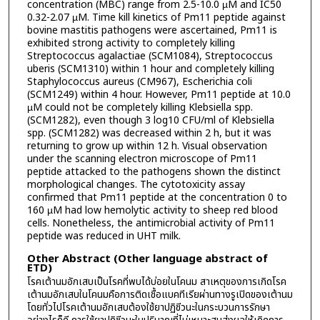
concentration (MBC) range from 2.5-10.0 µM and IC50
0.32-2.07 µM. Time kill kinetics of Pm11 peptide against
bovine mastitis pathogens were ascertained, Pm11 is
exhibited strong activity to completely killing
Streptococcus agalactiae (SCM1084), Streptococcus
uberis (SCM1310) within 1 hour and completely killing
Staphylococcus aureus (CM967), Escherichia coli
(SCM1249) within 4 hour. However, Pm11 peptide at 10.0
µM could not be completely killing Klebsiella spp.
(SCM1282), even though 3 log10 CFU/ml of Klebsiella
spp. (SCM1282) was decreased within 2 h, but it was
returning to grow up within 12 h. Visual observation
under the scanning electron microscope of Pm11
peptide attacked to the pathogens shown the distinct
morphological changes. The cytotoxicity assay
confirmed that Pm11 peptide at the concentration 0 to
160 µM had low hemolytic activity to sheep red blood
cells. Nonetheless, the antimicrobial activity of Pm11
peptide was reduced in UHT milk.
Other Abstract (Other language abstract of
ETD)
โรคเต้านมอักเสบเป็นโรคที่พบได้บ่อยในโคนม สาเหตุของการเกิดโรค
เต้านมอักเสบในโคนมคือการติดเชื้อแบคทีเรียผ่านทางรูเปิดของเต้านม
โดยทั่วไปโรคเต้านมอักเสบต้องใช้ยาปฏิชีวนะในกระบวนการรักษา