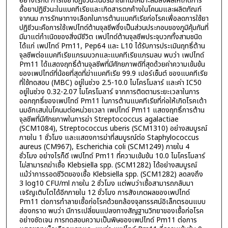
อย่างไรก็ดี การใช้ยาปฏิชีวนะในปริมาณที่ไม่เหมาะสมส่งผลให้เกิดการ
ดื้อยาปฏิชีวนะในแบคทีเรียและเกิดสารตกค้างในโคนมและผลิตภัณฑ์
จากนม การรักษาทางเลือกในการต้านแบคทีเรียก่อโรคเพื่อลดการใช้ยา
ปฏิชีวนะคือการใช้เพปไทด์ต้านจุลชีพซึ่งเป็นส่วนประกอบของภูมิคุ้มกันที่
มีมาแต่กำเนิดของสิ่งมีชีวิต เพปไทด์ต้านจุลชีพประจุบวกทั้งสามชนิด
ได้แก่ เพปไทด์ Pm11, Pep64 และ L10 ได้รับการประเมินฤทธิ์ต้าน
จุลชีพต่อแบคทีเรียแกรมบวกและแบคทีเรียแกรมลบ พบว่า เพปไทด์
Pm11 ได้แสดงฤทธิ์ต้านจุลชีพที่มีศักยภาพดีที่สุดด้วยค่าความเข้มข้น
ของเพปไทด์ที่น้อยที่สุดที่ฆ่าแบคทีเรีย 99.9 เปอร์เซ็นต์ ของแบคทีเรีย
ที่ใช้ทดสอบ (MBC) อยู่ในช่วง 2.5-10.0 ไมโครโมลาร์ และค่า IC50
อยู่ในช่วง 0.32-2.07 ไมโครโมลาร์ จากการติดตามระยะเวลาในการ
ออกฤทธิ์ของเพปไทด์ Pm11 ในการต้านแบคทีเรียที่ก่อให้เกิดโรคเต้า
นมอักเสบในโคนมต่อหน่วยเวลา เพปไทด์ Pm11 แสดงฤทธิ์การต้าน
จุลชีพที่มีศักยภาพในการฆ่า Streptococcus agalactiae
(SCM1084), Streptococcus uberis (SCM1310) อย่างสมบูรณ์
ภายใน 1 ชั่วโมง และแสดงการฆ่าที่สมบูรณ์ต่อ Staphylococcus
aureus (CM967), Escherichia coli (SCM1249) ภายใน 4
ชั่วโมง อย่างไรก็ดี เพปไทด์ Pm11 ที่ความเข้มข้น 10.0 ไมโครโมลาร์
ไม่สามารถฆ่าเชื้อ Klebsiella spp. (SCM1282) ได้อย่างสมบูรณ์
แม้ว่าการรอดชีวิตของเชื้อ Klebsiella spp. (SCM1282) ลดลงถึง
3 log10 CFU/ml ภายใน 2 ชั่วโมง แต่พบว่าเชื้อสามารถกลับมา
เจริญเติบโตได้อีกภายใน 12 ชั่วโมง การสังเกตผลของเพปไทด์
Pm11 ต่อการทำลายเชื้อก่อโรคด้วยกล้องจุลทรรศน์อิเล็กตรอนแบบ
ส่องกราด พบว่า มีการเปลี่ยนแปลงทางสัญฐานวิทยาของเชื้อก่อโรค
อย่างชัดเจน การทดสอบความเป็นพิษของเพปไทด์ Pm11 ต่อการ