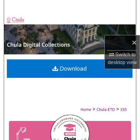
Search
Browse Collections
My Account
×
About
Switch to
desktop
view
Digital Commons Network™
Download
>
>
Home
Chula-ETD
335