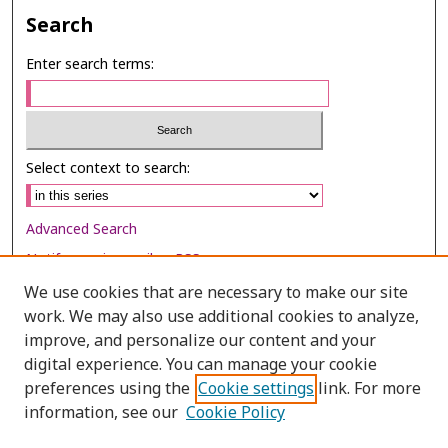
Search
Enter search terms:
Select context to search:
Advanced Search
Notify me via email or
RSS
We use cookies that are necessary to make our site
Browse
work. We may also use additional cookies to analyze,
Collections
improve, and personalize our content and your
digital experience. You can manage your cookie
Disciplines
preferences using the
Cookie settings
link. For more
Authors
information, see our
Cookie Policy
Author Corner