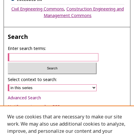
Civil Engineering Commons
,
Construction Engineering and
Management Commons
Search
Enter search terms:
Select context to search:
Advanced Search
Notify me via email or
RSS
We use cookies that are necessary to make our site
Browse
work. We may also use additional cookies to analyze,
Collections
improve, and personalize our content and your