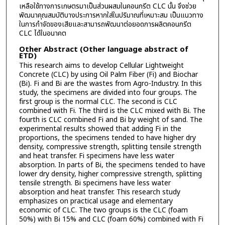
เหลือใช้ทางการเกษตรมาเป็นส่วนผสมในคอนกรีต CLC นั้น จึงช่วย
พัฒนาคุณสมบัติบางประการหากใส่ในปริมาณที่เหมาะสม เป็นแนวทาง
ในการกำจัดของเสียและสามารถพัฒนาต่อยอดการผลิตคอนกรีต
CLC ได้ในอนาคต
Other Abstract (Other language abstract of
ETD)
This research aims to develop Cellular Lightweight
Concrete (CLC) by using Oil Palm Fiber (Fi) and Biochar
(Bi). Fi and Bi are the wastes from Agro-Industry. In this
study, the specimens are divided into four groups. The
first group is the normal CLC. The second is CLC
combined with Fi. The third is the CLC mixed with Bi. The
fourth is CLC combined Fi and Bi by weight of sand. The
experimental results showed that adding Fi in the
proportions, the specimens tended to have higher dry
density, compressive strength, splitting tensile strength
and heat transfer. Fi specimens have less water
absorption. In parts of Bi, the specimens tended to have
lower dry density, higher compressive strength, splitting
tensile strength. Bi specimens have less water
absorption and heat transfer. This research study
emphasizes on practical usage and elementary
economic of CLC. The two groups is the CLC (foam
50%) with Bi 15% and CLC (foam 60%) combined with Fi