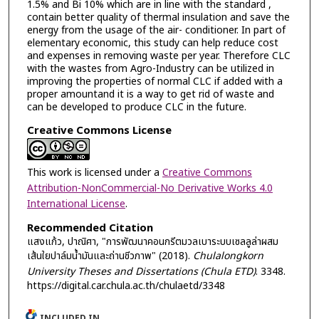
1.5% and Bi 10% which are in line with the standard ,
contain better quality of thermal insulation and save the
energy from the usage of the air- conditioner. In part of
elementary economic, this study can help reduce cost
and expenses in removing waste per year. Therefore CLC
with the wastes from Agro-Industry can be utilized in
improving the properties of normal CLC if added with a
proper amountand it is a way to get rid of waste and
can be developed to produce CLC in the future.
Creative Commons License
This work is licensed under a
Creative Commons
Attribution-NonCommercial-No Derivative Works 4.0
International License
.
Recommended Citation
แสงแก้ว, ปาณิศา, "การพัฒนาคอนกรีตมวลเบาระบบเซลลูล่าผสม
เส้นใยปาล์มน้ำมันและถ่านชีวภาพ" (2018).
Chulalongkorn
University Theses and Dissertations (Chula ETD)
. 3348.
https://digital.car.chula.ac.th/chulaetd/3348
INCLUDED IN