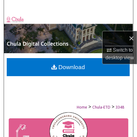
Search
Browse Collections
My Account
×
Switch to
About
desktop
view
Digital Commons Network™
Download
>
>
Home
Chula-ETD
3348