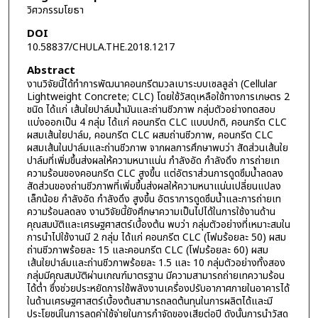
วิศวกรรมโยธา
DOI
10.58837/CHULA.THE.2018.1217
Abstract
งานวิจัยนี้ได้ทำการพัฒนาคอนกรีตมวลเบาระบบเซลลูล่า (Cellular
Lightweight Concrete; CLC) โดยใช้วัสดุเหลือใช้ทางการเกษตร 2
ชนิด ได้แก่ เส้นใยปาล์มน้ำมันและถ่านชีวภาพ กลุ่มตัวอย่างทดสอบ
แบ่งออกเป็น 4 กลุ่ม ได้แก่ คอนกรีต CLC แบบปกติ, คอนกรีต CLC
ผสมเส้นใยปาล์ม, คอนกรีต CLC ผสมถ่านชีวภาพ, คอนกรีต CLC
ผสมเส้นในปาล์มและถ่านชีวภาพ จากผลการศึกษาพบว่า สัดส่วนเส้นใย
ปาล์มที่เพิ่มขึ้นส่งผลให้ความหนาแน่น กำลังอัด กำลังดึง การถ่ายเท
ความร้อนของคอนกรีต CLC สูงขึ้น แต่อัตราส่วนการดูดซึมน้ำลดลง
สัดส่วนของถ่านชีวภาพที่เพิ่มขึ้นส่งผลให้ความหนาแน่นเปลี่ยนแปลง
เล็กน้อย กำลังอัด กำลังดึง สูงขึ้น อัตราการดูดซึมน้ำและการถ่ายเท
ความร้อนลดลง งานวิจัยนี้ยังศึกษาความเป็นไปได้ในการใช้งานด้าน
คุณสมบัติและเศรษฐศาสตร์เบื้องต้น พบว่า กลุ่มตัวอย่างที่เหมาะสมใน
การนำไปใช้งานมี 2 กลุ่ม ได้แก่ คอนกรีต CLC (โฟมร้อยละ 50) ผสม
ถ่านชีวภาพร้อยละ 15 และคอนกรีต CLC (โฟมร้อยละ 60) ผสม
เส้นใยปาล์มและถ่านชีวภาพร้อยละ 1.5 และ 10 กลุ่มตัวอย่างทั้งสอง
กลุ่มมีคุณสมบัติผ่านเกณฑ์มาตรฐาน มีความสามารถถ่ายเทความร้อน
ได้ต่ำ ซึ่งช่วยประหยัดการใช้พลังงานเครื่องปรับอากาศภายในอาคารได้
ในด้านเศรษฐศาสตร์เบื้องต้นสามารถลดต้นทุนในการผลิตได้และมี
ประโยชน์ในการลดค่าใช้จ่ายในการกำจัดของเสียต่อปี ดังนั้นการนำวัสดุ