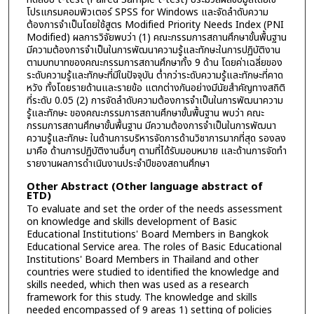
โปรแกรมคอมพิวเตอร์ SPSS for Windows และจัดลำดับความ
ต้องการจำเป็นโดยใช้สูตร Modified Priority Needs Index (PNI
Modified) ผลการวิจัยพบว่า (1) คณะกรรมการสถานศึกษาขั้นพื้นฐาน
มีความต้องการจำเป็นในการพัฒนาความรู้และทักษะในการปฏิบัติงาน
ตามบทบาทของคณะกรรมการสถานศึกษาทั้ง 9 ด้าน โดยค่าเฉลี่ยของ
ระดับความรู้และทักษะที่มีในปัจจุบัน ต่ำกว่าระดับความรู้และทักษะที่คาด
หวัง ทั้งโดยรายด้านและรายข้อ แตกต่างกันอย่างมีนัยสำคัญทางสถิติ
ที่ระดับ 0.05 (2) การจัดลำดับความต้องการจำเป็นในการพัฒนาความ
รู้และทักษะ ของคณะกรรมการสถานศึกษาขั้นพื้นฐาน พบว่า คณะ
กรรมการสถานศึกษาขั้นพื้นฐาน มีความต้องการจำเป็นในการพัฒนา
ความรู้และทักษะ ในด้านการบริหารจัดการด้านวิชาการมากที่สุด รองลง
มาคือ ด้านการปฏิบัติงานอื่นๆ ตามที่ได้รับมอบหมาย และด้านการจัดทำ
รายงานผลการดำเนินงานประจำปีของสถานศึกษา
Other Abstract (Other language abstract of
ETD)
To evaluate and set the order of the needs assessment
on knowledge and skills development of Basic
Educational Institutions' Board Members in Bangkok
Educational Service area. The roles of Basic Educational
Institutions' Board Members in Thailand and other
countries were studied to identified the knowledge and
skills needed, which then was used as a research
framework for this study. The knowledge and skills
needed encompassed of 9 areas 1) setting of policies