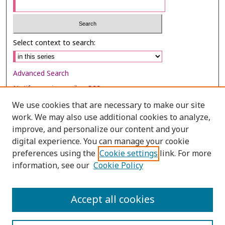
Select context to search:
Advanced Search
Notify me via email or
RSS
We use cookies that are necessary to make our site
Browse
work. We may also use additional cookies to analyze,
Collections
improve, and personalize our content and your
digital experience. You can manage your cookie
Disciplines
preferences using the
Cookie settings
link. For more
Authors
information, see our
Cookie Policy
Author Corner
Author FAQ
Accept all cookies