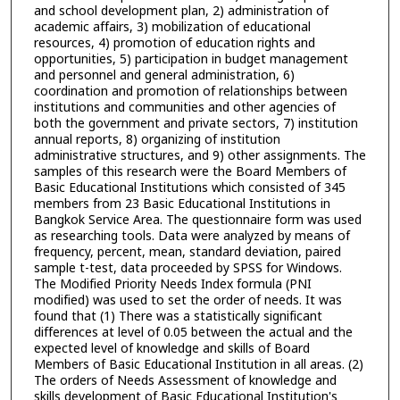
and school development plan, 2) administration of
academic affairs, 3) mobilization of educational
resources, 4) promotion of education rights and
opportunities, 5) participation in budget management
and personnel and general administration, 6)
coordination and promotion of relationships between
institutions and communities and other agencies of
both the government and private sectors, 7) institution
annual reports, 8) organizing of institution
administrative structures, and 9) other assignments. The
samples of this research were the Board Members of
Basic Educational Institutions which consisted of 345
members from 23 Basic Educational Institutions in
Bangkok Service Area. The questionnaire form was used
as researching tools. Data were analyzed by means of
frequency, percent, mean, standard deviation, paired
sample t-test, data proceeded by SPSS for Windows.
The Modified Priority Needs Index formula (PNI
modified) was used to set the order of needs. It was
found that (1) There was a statistically significant
differences at level of 0.05 between the actual and the
expected level of knowledge and skills of Board
Members of Basic Educational Institution in all areas. (2)
The orders of Needs Assessment of knowledge and
skills development of Basic Educational Institution's