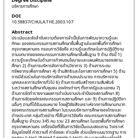
Degree Discipline
บริหารการศึกษา
DOI
10.58837/CHULA.THE.2003.107
Abstract
ประเมินและจัดลำดับความต้องการจำเป็นในการพัฒนาความรู้และ
ทักษะ ของคณะกรรมการสถานศึกษาขั้นพื้นฐานในเขตพื้นที่การศึกษา
กรุงเทพมหานคร กรอบการวิจัยคือ ความรู้และทักษะในการปฏิบัติงาน
ตามบทบาทของคณะกรรมการสถานศึกษาขั้นพื้นฐาน 9 ด้าน ดังนี้ 1)
ความรู้และทักษะในด้านการกำหนดนโยบายและแผนพัฒนาของสถาน
ศึกษา 2) ด้านการบริหารจัดการด้านวิชาการ 3) ด้านการระดม
ทรัพยากรเพื่อการศึกษา 4) ด้านสิทธิและโอกาสทางการศึกษา 5) ด้าน
การมีส่วนร่วมในการบริหารจัดการด้านงบประมาณ การบริหารงาน
บุคคลและการบริหารทั่วไป 6) ด้านการเสริมสร้างความสัมพันธ์
ระหว่างสถานศึกษากับชุมชน องค์กรต่างๆ ทั้งภาครัฐและเอกชน 7)
ด้านการจัดทำรายงานผลการดำเนินงานประจำปีของสถานศึกษา 8)
ด้านการจัดองค์กรคณะกรรมการสถานศึกษา และ 9) ด้านการปฏิบัติงา
นอื่นๆ ตามที่ได้รับมอบหมาย โดยผู้วิจัยสังเคราะห์จากการศึกษาบทบาท
ของคณะกรรมการสถานศึกษา ในระบบบริหารการศึกษาของไทยและ
ต่างประเทศ กลุ่มตัวอย่าง ที่ใช้ในการวิจัยคือ คณะกรรมการสถานศึกษา
ขั้นพื้นฐาน จำนวน 345 คน รวม 23 สถานศึกษา ในเขตพื้นที่การศึกษา
กรุงเทพมหานคร เครื่องมือที่ใช้ในการวิจัยเป็นแบบสอบถาม วิเคราะห์
ข้อมูลโดยใช้ ค่าความถี่ ค่าร้อยละ ค่าเฉลี่ย ส่วนเบี่ยงเบนมาตรฐาน การ
ทดสอบ t-test (Paired Sample t-test) ประมวลผลข้อมูลโดยใช้