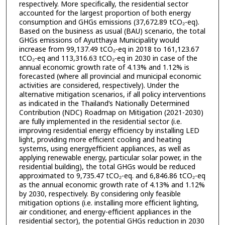
respectively. More specifically, the residential sector
accounted for the largest proportion of both energy
consumption and GHGs emissions (37,672.89 tCO₂-eq).
Based on the business as usual (BAU) scenario, the total
GHGs emissions of Ayutthaya Municipality would
increase from 99,137.49 tCO₂-eq in 2018 to 161,123.67
tCO₂-eq and 113,316.63 tCO₂-eq in 2030 in case of the
annual economic growth rate of 4.13% and 1.12% is
forecasted (where all provincial and municipal economic
activities are considered, respectively). Under the
alternative mitigation scenarios, if all policy interventions
as indicated in the Thailand’s Nationally Determined
Contribution (NDC) Roadmap on Mitigation (2021-2030)
are fully implemented in the residential sector (i.e.
improving residential energy efficiency by installing LED
light, providing more efficient cooling and heating
systems, using energyefficient appliances, as well as
applying renewable energy, particular solar power, in the
residential building), the total GHGs would be reduced
approximated to 9,735.47 tCO₂-eq. and 6,846.86 tCO₂-eq
as the annual economic growth rate of 4.13% and 1.12%
by 2030, respectively. By considering only feasible
mitigation options (i.e. installing more efficient lighting,
air conditioner, and energy-efficient appliances in the
residential sector), the potential GHGs reduction in 2030