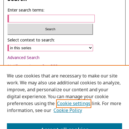
Enter search terms:
Select context to search:
Advanced Search
Notify me via email or
RSS
We use cookies that are necessary to make our site
Browse
work. We may also use additional cookies to analyze,
Collections
improve, and personalize our content and your
digital experience. You can manage your cookie
Disciplines
preferences using the
Cookie settings
link. For more
Authors
information, see our
Cookie Policy
Author Corner
Author FAQ