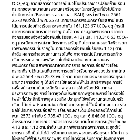
tCO₂-eq) จากผลการคาดการณ์แนวโน้มปริมาณการปล่อยก๊าซเรือน
กระจกของเทศบาลนครพระนครศรีอยุธยาในกรณีฐานที่ยังไม่มีการ
ดำเนินการใด (Business as usual, BAU) ระหว่างปี พ.ศ. 2561 -
2573 พบว่าในปี พ.ศ. 2573 เทศบาลนครพระนครศรีอยุธยามี แนว
โน้มการปล่อยก๊าซเรือนกระจกเท่ากับ 161,123.67 tCO₂-eq (กรณี
คาดการณ์จากอัตราการเจริญเติบโตทางเศรษฐกิจพิจารณา จากทุก
กิจกรรมของจังหวัดซึ่งเพิ่มขึ้นร้อยละ 4.13) และ 113,316.63 tCO₂-
eq (กรณีคาดการณ์จากอัตราการเจริญเติบโตทาง เศรษฐกิจพิจารณา
เฉพาะกิจกรรมที่ปรากฏในเทศบาลนครซึ่งเพิ่มขึ้นร้อยละ 1.12) ตาม
ลำดับ ผลการจำลองสถานการณ์เพื่อ คาดการณ์ปริมาณการลดก๊าซ
เรือนกระจกจากภาคพลังงานในที่พักอาศัยของเทศบาลนคร
พระนครศรีอยุธยาพิจารณาจากมาตรการ ลดการปล่อยก๊าซเรือน
กระจกที่ระบุไว้ในแผนที่นาทางการลดก๊าซเรือนกระจกของประเทศไทย
ปี พ.ศ.2564 - พ.ศ.2573 พบว่าหาก เทศบาลนครพระนครศรีอยุธยา
นามาตรการต่าง ๆ ได้แก่ การใช้หลอดไฟฟ้าประสิทธิภาพสูง การใช้
เครื่องทำความเย็นประสิทธิภาพ สูง การใช้เครื่องปรับอากาศ
ประสิทธิภาพสูง การใช้เตาหุงต้มประสิทธิภาพสูงและการใช้เครื่องใช้
ไฟฟ้าที่มีประสิทธิภาพสูง รวมถึง ประยุกต์ใช้พลังงานทดแทนในครัว
เรือน ได้แก่ พลังงานแสงอาทิตย์ มาประยุกต์ใช้ในพื้นที่เทศบาล จะส่ง
ผลให้ปริมาณการปล่อยก๊าซ เรือนกระจกระดับเมืองลดลงได้ภายในปี
พ.ศ. 2573 เท่ากับ 9,735.47 tCO₂-eq และ 6,846.86 tCO₂-eq
สำหรับการคาดการณ์ จากอัตราการเจริญเติบโตทางเศรษฐกิจร้อยละ
4.13 และ 1.12 ตามลำดับ และหากพิจารณาเฉพาะการประยุกต์ใช้
มาตรการที่ เป็นไปได้สำหรับเทศบาลนครพระนครศรีอยุธยา ได้แก่ การ
ใช้หลอดไฟฟ้าประสิทธิภาพสูง การใช้เครื่องปรับอากาศประสิทธิภาพ