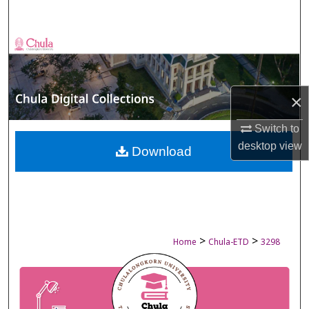
Search
Browse Collections
My Account
×
About
Switch to
desktop
view
Digital Commons Network™
Download
>
>
Home
Chula-ETD
3298