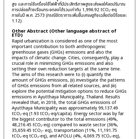
สูง และการใช้เครื่องใช้ไฟฟ้าที่มีประสิทธิภาพสูงจะส่งผลให้ลดปริมาณ
การปล่อยก๊าซเรือนกระจกลงได้รวมเท่ากับ 1,996.92 tCO₂-eq
ภายในปี พ.ศ. 2573 (กรณีอัตราการเพิ่มขึ้นเศรษฐกิจเฉลี่ยต่อปีร้อยละ
1.12)
Other Abstract (Other language abstract of
ETD)
Rapid urbanization is considered as one of the most
important contribution to both anthropogenic
greenhouse gases (GHGs) emissions and also the
impacts of climatic change. Cities, consequently, play a
crucial role in minimizing GHGs emissions and also
setting their own reduction targets at the same time.
The aims of this research were to (i) quantify the
amount of GHGs emissions, (ii) investigate the patterns
of GHGs emissions from all related sources, and (iii)
explore the potential mitigation options to reduce GHGs
emissions in Ayutthaya Municipality, Thailand. Results
revealed that, in 2018, the total GHGs emissions of
Ayutthaya Municipality was approximately 99,137.49
tCO₂-eq (1.93 tCO₂-eq/capita). Energy sector was by far
the biggest contributor to the total emissions (49%,
48,216.45 tCO₂-eq) compared to waste sector (36%,
35,659.45 tCO₂- eq), transportation (11%, 11,191.75
tCO₂-eq tCO₂-eq), and AFOLU (4%, 4,069.75 tCO₂-eq),