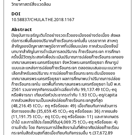
วิทยาศาสตร์สิ่งแวดล้อม
DOI
10.58837/CHULA.THE.2018.1167
Abstract
ปัจจุบันการเจริญเติบโตอย่างรวดเร็วของเมืองอย่างต่อเนื่อง ส่งผล
ต่อการเพิ่มขึ้นของปริมาณก๊าซเรือนกระจกในชั้น บรรยากาศ สาเหตุ
สำคัญของปัญหาสภาพภูมิอากาศที่เปลี่ยนแปลง ภาคส่วนเมืองจึงมี
บทบาทสำคัญในการดำเนินการลดปริมาณ ก๊าซเรือนกระจก การศึกษา
ครั้งนี้มีวัตถุประสงค์เพื่อประเมินปริมาณการปล่อยก๊าซเรือนกระจกของ
เทศบาลนครพระนครศรีอยุธยา จังหวัดพระนครศรีอยุธยา ศึกษารูป
แบบและแหล่งการปล่อยก๊าซเรือนกระจก ตลอดจนเสนอแนะแนวทาง
เลือกสำหรับลดปริมาณ การปล่อยก๊าซเรือนกระจกระดับเมืองของ
เทศบาลนครพระนครศรีอยุธยา ผลการศึกษาพบว่าปริมาณการปล่อย
ก๊าซเรือนกระจกใน เขตพื้นที่เทศบาลนครพระนครศรีอยุธยา ในปี พ.ศ.
2561 รวมจากทุกกิจกรรมมีค่าเฉลี่ยเท่ากับ 99,137.49 tCO₂-eq
หรือพิจารณา เทียบต่อหัวประชากรเท่ากับ 1.93 tCO₂-eq/capita
ภาคส่วนพลังงานเป็นแหล่งปล่อยก๊าซเรือนกระจกสูงที่สุด
(48,216.45 tCO₂- eq หรือร้อยละ 49) เมื่อเทียบกับภาคส่วนการ
จัดการของเสีย (35,659.45 tCO₂-eq หรือร้อยละ 36) ภาคขนส่ง
(11,191.75 tCO₂- eq tCO₂-eq หรือร้อยละ 11) และภาคเกษตร
ป่าไม้ และการใช้ประโยชน์ที่ดิน(4,069.75 tCO₂-eq หรือร้อยละ 4)
ตามลำดับ โดย กิจกรรมการใช้พลังงานในที่พักอาศัยปล่อยก๊าซเรือน
กระจกในสัดส่วนสูงที่สุดเมื่อเทียบกับกิจกรรมอื่น ๆ (37,672.89