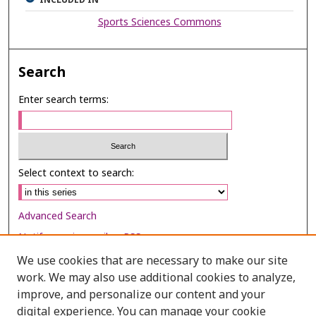
INCLUDED IN
Sports Sciences Commons
Search
Enter search terms:
Select context to search:
Advanced Search
Notify me via email or
RSS
We use cookies that are necessary to make our site
Browse
work. We may also use additional cookies to analyze,
Collections
improve, and personalize our content and your
digital experience. You can manage your cookie
Disciplines