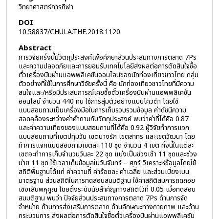
วิทยาศาสตร์การกีฬา
DOI
10.58837/CHULA.THE.2018.1120
Abstract
การวิจัยครั้งนี้มีวัตถุประสงค์เพื่อศึกษาส่วนประสมทางการตลาด 7Ps
และความปลอดภัยและการยอมรับเทคโนโลยีส่งผลต่อการตัดสินใจซื้อ
ตั๋วเครื่องบินผ่านแอพพลิเคชันออนไลน์ของนักท่องเที่ยวชาวไทย กลุ่ม
ตัวอย่างที่ใช้ในการศึกษาวิจัยครั้งนี้ คือ นักท่องเที่ยวชาวไทยที่มีความ
สนใจและ/หรือมีประสบการณ์เคยซื้อตั๋วเครื่องบินผ่านแอพพลิเคชัน
ออนไลน์ จำนวน 440 คน ใช้การสุ่มตัวอย่างแบบโควต้า โดยใช้
แบบสอบถามเป็นเครื่องมือในการเก็บรวบรวมข้อมูล ค่าดัชนีความ
สอดคล้องระหว่างค่าคำถามกับวัตถุประสงค์ พบว่าค่าที่ได้คือ 0.87
และค่าความเที่ยงของแบบสอบถามที่ได้คือ 0.92 ผู้วิจัยทำการแจก
แบบสอบถามที่เขตปทุมวัน เขตบางรัก เขตสาทร และเขตวัฒนา โดย
ทำการแจกแบบสอบถามเขตละ 110 ชุด จำนวน 4 เขต ทั้งนี้ในแต่ละ
เขตจะทำการเก็บจำนวนวันละ 22 ชุด แบ่งเป็นช่วงเช้า 11 ชุดและช่วง
บ่าย 11 ชุด ใช้เวลาเก็บข้อมูลในวันจันทร์ – ศุกร์ วิเคราะห์ข้อมูลโดยใช้
สถิติพื้นฐานได้แก่ ค่าความถี่ ค่าร้อยละ ค่าเฉลี่ย และส่วนเบี่ยงเบน
มาตรฐาน ส่วนสถิติในการทดสอบสมมติฐาน ใช้ค่าสถิติสมการถดถอย
เชิงเส้นพหุคูณ โดยตั้งระดับนัยสำคัญทางสถิติไว้ที่ 0.05 เมื่อทดสอบ
สมมติฐาน พบว่า ปัจจัยส่วนประสมทางการตลาด 7Ps ด้านการจัด
จำหน่าย ด้านการส่งเสริมการตลาด ด้านลักษณะทางกายภาพ และด้าน
กระบวนการ ส่งผลต่อการตัดสินใจซื้อตั๋วเครื่องบินผ่านแอพพลิเคชัน