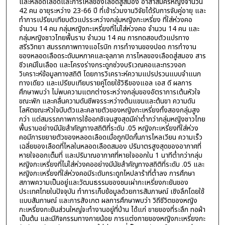
และหลอดเลือดและการไหลของเลือดสู่สมอง อาสาสมัครหญิงจำนวน
42 คน อายุระหว่าง 23-66 ปี ที่เข้าร่วมงานวิจัยได้รับการจับคู่อายุ และ
ทำการเปรียบเทียบตัวแปรระหว่างกลุ่มหญิงกะเหรี่ยง ที่ใส่ห่วงคอ
จำนวน 14 คน กลุ่มหญิงกะเหรี่ยงที่ไม่ใส่ห่วงคอ จำนวน 14 คน และ
กลุ่มหญิงชาวไทยพื้นราบ จำนวน 14 คน การทดสอบตัวแปรทาง
สรีรวิทยา สมรรถภาพทางแอโรบิก การทำงานของปอด การทำงาน
ของหลอดเลือดระดับมหภาคและจุลภาค การไหลของเลือดสู่สมอง สาร
ชีวเคมีในเลือด และโครงร่างกระดูกช่วงบริเวณคอและทรวงอก
วิเคราะห์ข้อมูลทางสถิติ โดยการวิเคราะห์ความแปรปรวนแบบจำแนก
ทางเดียว และเปรียบเทียบรายคู่โดยใช้วิธีของแอล เอส ดี ผลการ
ศึกษาพบว่า ไม่พบความแตกต่างระหว่างกลุ่มของอัตราการเต้นหัวใจ
ขณะพัก และคลื่นความดันชีพจรระหว่างต้นแขนและต้นขา ความดัน
โลหิตขณะหัวใจบีบตัวและคลายตัวของหญิงกะเหรี่ยงทั้งสองกลุ่มสูง
กว่า แต่สมรรถภาพการใช้ออกซิเจนสูงสุดมีค่าต่ำกว่ากลุ่มหญิงชาวไทย
พื้นราบอย่างมีนัยสำคัญทางสถิติที่ระดับ .05 หญิงกะเหรี่ยงที่ใส่ห่วง
คอมีการขยายตัวของหลอดเลือดเมื่อถูกปิดกั้นการไหลเวียน ความเร็ว
เฉลี่ยของเลือดที่ไหลในหลอดเลือดสมอง ปริมาตรสูงสุดของอากาศที่
หายใจออกเต็มที่ และปริมาณอากาศที่หายใจออกใน 1 นาทีต่ำกว่ากลุ่ม
หญิงกะเหรี่ยงที่ไม่ใส่ห่วงคออย่างมีนัยสำคัญทางสถิติที่ระดับ .05 และ
หญิงกะเหรี่ยงที่ใส่ห่วงคอมีระดับกระดูกไหปลาร้าที่ต่ำลง การศึกษา
สภาพความเป็นอยู่และวัฒนธรรมของชนเผ่ากะเหรี่ยงกะยันของ
ประเทศไทยในปัจจุบัน ทำการเก็บข้อมูลด้วยการสัมภาษณ์ เชิงลึกโดยใช้
แบบสัมภาษณ์ และการสังเกต ผลการศึกษาพบว่า วิถีชีวิตของหญิง
กะเหรี่ยงกะยันส่วนใหญ่จะทำงานอยู่ที่บ้าน ได้แก่ ขายของที่ระลึก ทอผ้า
เป็นต้น และมีกิจกรรมทางกายน้อย การแต่งกายของหญิงกะเหรี่ยงกะ