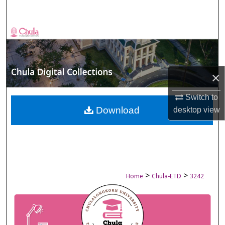
Search
Browse Collections
My Account
×
About
Switch to
Digital Commons Network™
Download
desktop
view
>
>
Home
Chula-ETD
3242