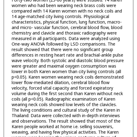
Forty-two women (23-66 years) were studied. 14 Karen
women who had been wearing neck brass coils were
compared with 14 Karen women with no neck coils and
14 age-matched city living controls. Physiological
characteristics, physical function, lung function, macro-
and micro- vascular function, cerebral blood flow, blood
chemistry and clavicle and thoraxic radiography were
measured in all participants. Data were analyzed using
One-way ANOVA followed by LSD comparisons. The
result showed that there were no significant group
differences in resting heart rate and brachial-ankle pulse
wave velocity. Both systolic and diastolic blood pressure
were greater and maximal oxygen consumption was
lower in both Karen women than city living controls (all
p<0.05). Karen women wearing neck coils demonstrated
lower flow-mediated dilation, cerebral blood flow
velocity, forced vital capacity and forced expiratory
volume during the first second than Karen without neck
coils (all p<0.05). Radiographic examination of Karen
wearing neck coils showed low levels of the clavicles.
The living conditions and cultural study of the Karen in
Thailand: Data were collected with in-depth interviews
and observations. The result showed that most of the
Karen people worked at home i.e. selling souvenirs,
weaving, and having few physical activities. The Karen