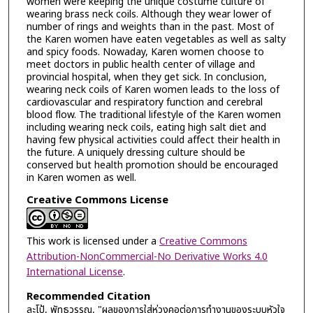
women were keeping the unique costume culture of
wearing brass neck coils. Although they wear lower of
number of rings and weights than in the past. Most of
the Karen women have eaten vegetables as well as salty
and spicy foods. Nowaday, Karen women choose to
meet doctors in public health center of village and
provincial hospital, when they get sick. In conclusion,
wearing neck coils of Karen women leads to the loss of
cardiovascular and respiratory function and cerebral
blood flow. The traditional lifestyle of the Karen women
including wearing neck coils, eating high salt diet and
having few physical activities could affect their health in
the future. A uniquely dressing culture should be
conserved but health promotion should be encouraged
in Karen women as well.
Creative Commons License
This work is licensed under a
Creative Commons
Attribution-NonCommercial-No Derivative Works 4.0
International License
.
Recommended Citation
ละโป้, พัทธวรรณ, "ผลของการใส่ห่วงคอต่อการทำงานของระบบหัวใจ