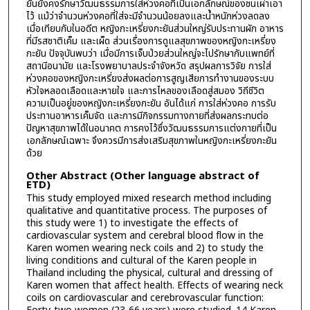
ยันยังคงรักษาวัฒนธรรมการใส่ห่วงคอที่เป็นเอกลักษณ์ของชนเผ่าเอา
ไว้ แม้ว่าจำนวนห่วงคอที่ใส่จะมีจำนวนน้อยลงและน้ำหนักห่วงลดลง
เมื่อเทียบกับในอดีต หญิงกะเหรี่ยงกะยันส่วนใหญ่รับประทานผัก อาหาร
ที่มีรสชาติเค็ม และเผ็ด ส่วนเรื่องการดูแลสุขภาพของหญิงกะเหรี่ยง
กะยัน ปัจจุบันพบว่า เมื่อมีการเจ็บป่วยส่วนใหญ่จะไปรักษากับแพทย์ที่
สถานีอนามัย และโรงพยาบาลประจำจังหวัด สรุปผลการวิจัย การใส่
ห่วงคอของหญิงกะเหรี่ยงส่งผลต่อการสูญเสียการทำงานของระบบ
หัวใจหลอดเลือดและหายใจ และการไหลของเลือดสู่สมอง วิถีชีวิต
ความเป็นอยู่ของหญิงกะเหรี่ยงกะยัน อันได้แก่ การใส่ห่วงคอ การรับ
ประทานอาหารเค็มจัด และการมีกิจกรรมทางกายที่ส่งผลกระทบต่อ
ปัญหาสุขภาพได้ในอนาคต การคงไว้ซึ่งวัฒนธรรมการแต่งกายที่เป็น
เอกลักษณ์เฉพาะ จึงควรมีการส่งเสริมสุขภาพในหญิงกะเหรี่ยงกะยัน
ด้วย
Other Abstract (Other language abstract of
ETD)
This study employed mixed research method including
qualitative and quantitative process. The purposes of
this study were 1) to investigate the effects of
cardiovascular system and cerebral blood flow in the
Karen women wearing neck coils and 2) to study the
living conditions and cultural of the Karen people in
Thailand including the physical, cultural and dressing of
Karen women that affect health. Effects of wearing neck
coils on cardiovascular and cerebrovascular function: