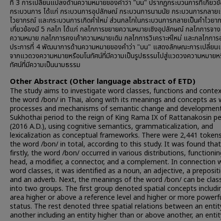
ที่ 3 การเปลี่ยนแปลงด้านความหมายของคำว่า "บน" ปรากฏกระบวนการที่เกี่ยวข
กระบวนการ ได้แก่ กระบวนการอุปลักษณ์ กระบวนการนามนัย กระบวนการกลายเ
ไวยากรณ์ และกระบวนการเกิดคำใหม่ ส่วนกลไกในกระบวนการกลายเป็นคำไวยากร
เกี่ยวข้องมี 5 กลไก ได้แก่ กลไกการขยายความหมายเชิงอุปลักษณ์ กลไกการจา
ความหมาย กลไกการคงเค้าความหมายเดิม กลไกการวิเคราะห์ใหม่ และกลไกการ
ประการที่ 4 พัฒนาการด้านความหมายของคำว่า "บน" แสดงลักษณะการเปลี่ย
จากแวดวงความหมายหรือมโนทัศน์ที่มีความเป็นรูปธรรมไปสู่แวดวงความหมายห
ทัศน์ที่มีความเป็นนามธรรม
Other Abstract (Other language abstract of ETD)
The study aims to investigate word classes, functions and contex
the word /bon/ in Thai, along with its meanings and concepts as w
processes and mechanisms of semantic change and developmen
Sukhothai period to the reign of King Rama IX of Rattanakosin pe
(2016 A.D.), using cognitive semantics, grammaticalization, and
lexicalization as conceptual frameworks. There were 2,441 tokens
the word /bon/ in total, according to this study. It was found that
firstly, the word /bon/ occurred in various distributions, functionin
head, a modifier, a connector, and a complement. In connection 
word classes, it was identified as a noun, an adjective, a preposit
and an adverb. Next, the meanings of the word /bon/ can be class
into two groups. The first group denoted spatial concepts includi
area higher or above a reference level and higher or more powerf
status. The rest denoted three spatial relations between an enti
another including an entity higher than or above another, an entit