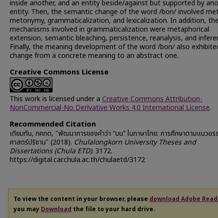
inside another, and an entity beside/against but supported by an
entity. Then, the semantic change of the word /bon/ involved me
metonymy, grammaticalization, and lexicalization. In addition, th
mechanisms involved in grammaticalization were metaphorical
extension, semantic bleaching, persistence, reanalysis, and infere
Finally, the meaning development of the word /bon/ also exhibite
change from a concrete meaning to an abstract one.
Creative Commons License
This work is licensed under a
Creative Commons Attribution-
NonCommercial-No Derivative Works 4.0 International License
.
Recommended Citation
เทียมทัน, ภคภต, "พัฒนาการของคำว่า “บน” ในภาษาไทย: การศึกษาตามแนวอร
ศาสตร์ปริชาน" (2018).
Chulalongkorn University Theses and
Dissertations (Chula ETD)
. 3172.
https://digital.car.chula.ac.th/chulaetd/3172
To view the content in your browser, please
download Adobe Read
you may
Download
the file to your hard drive.