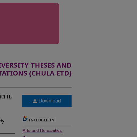
ERSITY THESES AND
TATIONS (CHULA ETD)
าตาม
Download
INCLUDED IN
udy
Arts and Humanities