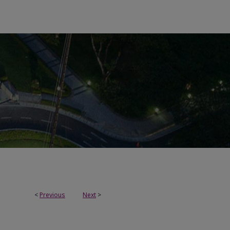
<
Previous
Next
>