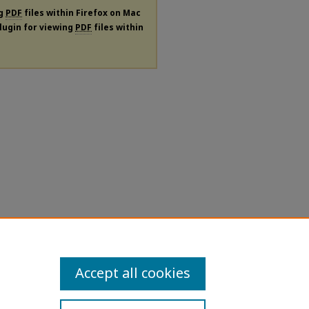
ng
PDF
files within Firefox on Mac
plugin for viewing
PDF
files within
Accept all cookies