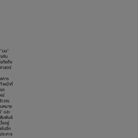
า "บน"
องกับ
ขทัยถึง
ถศาสตร์
ผลการ
ำหน้าที่
ารถ
ษณ์
บริเวณ
ความหมาย
ไป' และ
ัมพันธ์
่งอยู่
ายในอีก
' ประการ