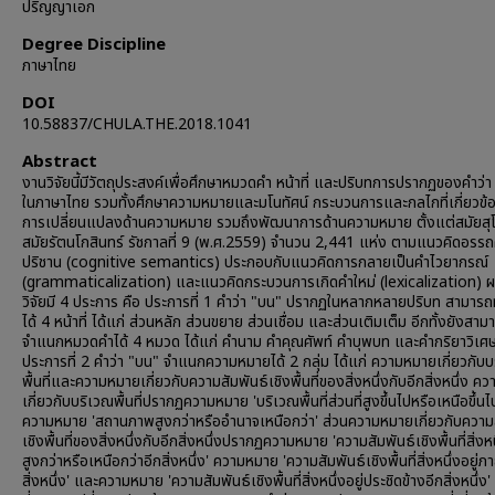
ปริญญาเอก
Degree Discipline
ภาษาไทย
DOI
10.58837/CHULA.THE.2018.1041
Abstract
งานวิจัยนี้มีวัตถุประสงค์เพื่อศึกษาหมวดคำ หน้าที่ และปริบทการปรากฏของคำว่
ในภาษาไทย รวมทั้งศึกษาความหมายและมโนทัศน์ กระบวนการและกลไกที่เกี่ยวข้
การเปลี่ยนแปลงด้านความหมาย รวมถึงพัฒนาการด้านความหมาย ตั้งแต่สมัยสุโ
สมัยรัตนโกสินทร์ รัชกาลที่ 9 (พ.ศ.2559) จำนวน 2,441 แห่ง ตามแนวคิดอรร
ปริชาน (cognitive semantics) ประกอบกับแนวคิดการกลายเป็นคำไวยากรณ์
(grammaticalization) และแนวคิดกระบวนการเกิดคำใหม่ (lexicalization) 
วิจัยมี 4 ประการ คือ ประการที่ 1 คำว่า "บน" ปรากฏในหลากหลายปริบท สามารถท
ได้ 4 หน้าที่ ได้แก่ ส่วนหลัก ส่วนขยาย ส่วนเชื่อม และส่วนเติมเต็ม อีกทั้งยังสาม
จำแนกหมวดคำได้ 4 หมวด ได้แก่ คำนาม คำคุณศัพท์ คำบุพบท และคำกริยาวิเศ
ประการที่ 2 คำว่า "บน" จำแนกความหมายได้ 2 กลุ่ม ได้แก่ ความหมายเกี่ยวกับ
พื้นที่และความหมายเกี่ยวกับความสัมพันธ์เชิงพื้นที่ของสิ่งหนึ่งกับอีกสิ่งหนึ่ง 
เกี่ยวกับบริเวณพื้นที่ปรากฏความหมาย 'บริเวณพื้นที่ส่วนที่สูงขึ้นไปหรือเหนือขึ้น
ความหมาย 'สถานภาพสูงกว่าหรืออำนาจเหนือกว่า' ส่วนความหมายเกี่ยวกับความส
เชิงพื้นที่ของสิ่งหนึ่งกับอีกสิ่งหนึ่งปรากฏความหมาย 'ความสัมพันธ์เชิงพื้นที่สิ่งหนึ
สูงกว่าหรือเหนือกว่าอีกสิ่งหนึ่ง' ความหมาย 'ความสัมพันธ์เชิงพื้นที่สิ่งหนึ่งอยู่ภ
สิ่งหนึ่ง' และความหมาย 'ความสัมพันธ์เชิงพื้นที่สิ่งหนึ่งอยู่ประชิดข้างอีกสิ่งหนึ่ง