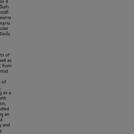
้อง 4
ป็นคำ
ณ์ที่
งลงทาง
อนุมาน
นแปลง
รือมโน
ts of
ell as
t from
riod
 of
,
g as a
with
ion,
ified
ng an
ul
ty and
y