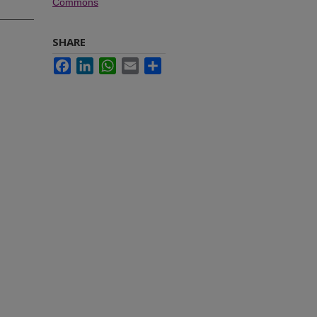
Commons
SHARE
Facebook
LinkedIn
WhatsApp
Email
Share