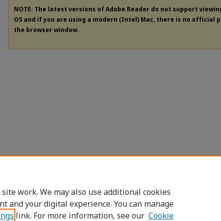
NOTE: The latest versions of Adobe Reader do not support viewi
OS and if you are using a modern (Intel) Mac, there is no official 
the browser window.
 site work. We may also use additional cookies
nt and your digital experience. You can manage
ings
link. For more information, see our
Cookie