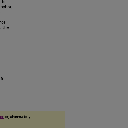
other
taphor,
e
nce.
d the
รถ
er
or, alternately,