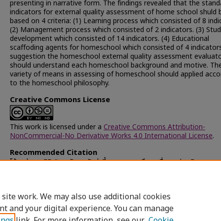
presenting in narrative form. The findings revealed that the stand
indicators for external quality assessment of home school shuld 
based on 4 criteria: (1) Learning process which consisted of 8 indi
(2) Management process which consisted of 2 indicators. (3) Stud
development which consisted of 14 indicators. (4) Educational
scaffoding agents for homeschool which consisted of 4 indicators.
suggestion the homeschool external quality assessment evaluat
should understand each homeschool background and motive. Th
variety of means in assessing of homeschool should applied acco
to the homeschool philosophy.
Creative Commons License
This work is licensed under a
Creative Commons Attribution-
NonCommercial-No Derivative Works 4.0 International License
.
Recommended Citation
โค้นหล่อ, นุชสิริ, "การพัฒนาตัวบ่งชี้มาตรฐานการศึกษาเพื่อการประเมินคุณภ
ของการจัดการศึกษาโดยครอบครัว" (2002).
Chulalongkorn University T
and Dissertations (Chula ETD)
. 31247.
https://digital.car.chula.ac.th/chulaetd/31247
 site work. We may also use additional cookies
nt and your digital experience. You can manage
ings
link. For more information, see our
Cookie