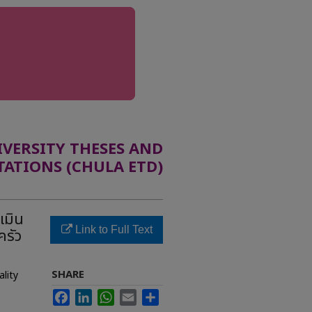
ERSITY THESES AND
TATIONS (CHULA ETD)
เมิน
Link to Full Text
รัว
SHARE
lity
Facebook
LinkedIn
WhatsApp
Email
Share