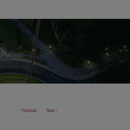
<
Previous
Next
>