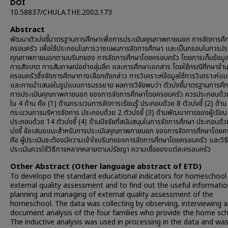
DOI
10.58837/CHULA.THE.2002.173
Abstract
พัฒนาตัวบ่งชี้มาตรฐานการศึกษาเพื่อการประเมินคุณภาพภายนอก การจัดการศึ
ครอบครัว เพื่อใช้ประกอบในการวางแผนการจัดการศึกษา และเป็นกรอบในการประ
คุณภาพภายนอกตามบริบทของ การจัดการศึกษาโดยครอบครัว โดยการเก็บข้อมูล
การสังเกต การสัมภาษณ์อย่างลุ่มลึก และการศึกษาเอกสาร โดยใช้กรณีศึกษาจำ
ครอบครัวซึ่งจัดการศึกษาทางเลือกดังกล่าว การวิเคราะห์ข้อมูลใช้การวิเคราะห์แบ
และการนำเสนอในรูปแบบการบรรยาย ผลการวิจัยพบว่า ตัวบ่งชี้มาตรฐานการศึกษ
การประเมินคุณภาพภายนอก ของการจัดการศึกษาโดยครอบครัว ควรประกอบด้วยตั
ใน 4 ด้าน คือ (1) ด้านกระบวนการจัดการเรียนรู้ ประกอบด้วย 8 ตัวบ่งชี้ (2) ด้าน
กระบวนการบริหารจัดการ ประกอบด้วย 2 ตัวบ่งชี้ (3) ด้านพัฒนาการของผู้เรียน
ประกอบด้วย 14 ตัวบ่งชี้ (4) ด้านปัจจัยที่สนับสนุนในการจัดการศึกษา ประกอบด้ว
บ่งชี้ ข้อเสนอแนะสำหรับการประเมินคุณภาพภายนอก ของการจัดการศึกษาโดยค
คือ ผู้ประเมินจะต้องมีความเข้าใจบริบทของการจัดการศึกษาโดยครอบครัว และวิธ
ประเมินควรใช้วิธีการหลากหลายตามปรัชญา ความเชื่อของแต่ละครอบครัว
Other Abstract (Other language abstract of ETD)
To developo the standard educational indicators for homeschool
external quality assessment and to find out the useful informatio
planning and managing of external quality assessment of the
homeschool. The data was collecting by observing, interviewing 
document analysis of the four families who provide the home sch
The inductive analysis was used in processing in the data and wa