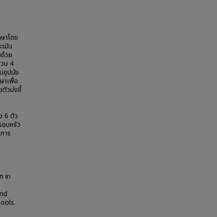
กษาโดย
เมิน
ด้วย
นวน 4
บอุปนัย
าเพื่อ
วบ่งชี้
ย 6 ตัว
รอบครัว
ีการ
n in
and
ools.
s