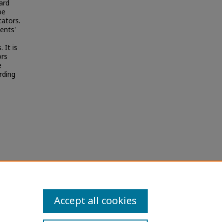
ard
be
cators.
ents'
 It is
ors
e
rding
าพภายนอก
heses
Accept all cookies