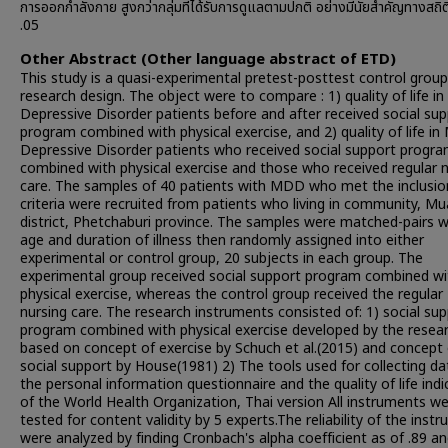
การออกกำลังกาย สูงกว่ากลุ่มที่ได้รับการดูแลตามปกติ อย่างมีนัยสำคัญทางสถิติท
.05
Other Abstract (Other language abstract of ETD)
This study is a quasi-experimental pretest-posttest control grou
research design. The object were to compare : 1) quality of life i
Depressive Disorder patients before and after received social su
program combined with physical exercise, and 2) quality of life in
Depressive Disorder patients who received social support progr
combined with physical exercise and those who received regular n
care. The samples of 40 patients with MDD who met the inclusio
criteria were recruited from patients who living in community, M
district, Phetchaburi province. The samples were matched-pairs w
age and duration of illness then randomly assigned into either
experimental or control group, 20 subjects in each group. The
experimental group received social support program combined wi
physical exercise, whereas the control group received the regular
nursing care. The research instruments consisted of: 1) social su
program combined with physical exercise developed by the resea
based on concept of exercise by Schuch et al.(2015) and concept 
social support by House(1981) 2) The tools used for collecting da
the personal information questionnaire and the quality of life indi
of the World Health Organization, Thai version All instruments w
tested for content validity by 5 experts.The reliability of the inst
were analyzed by finding Cronbach's alpha coefficient as of .89 an