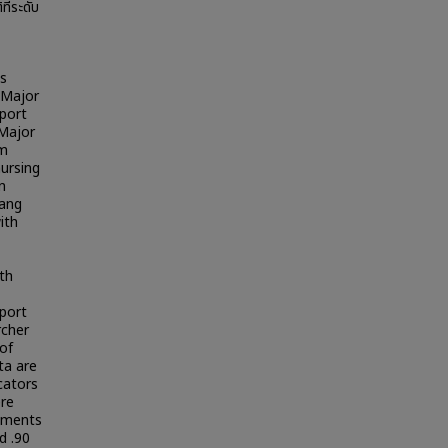
ี่ระดับ
ps
n Major
pport
 Major
am
ursing
n
uang
ith
th
pport
rcher
of
ta are
cators
ere
ruments
d .90