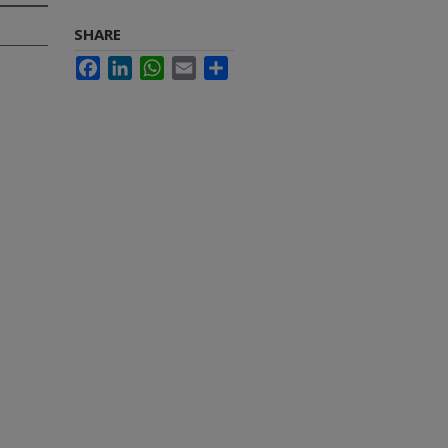
SHARE
Facebook
LinkedIn
WhatsApp
Email
Share