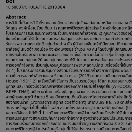
DOI
10.58837/CHULA.THE.2018.984
Abstract
การวิจัยนี้เป็นการวิจัยกึ่งทดลอง ศึกษาสองกลุ่มวัดผลก่อนและหลังการทดลอง มี
วัตถุประสงค์เพื่อเปรียบเทียบ 1) คุณภาพชีวิตของผู้ป่วยโรคซึมเศร้าก่อนและหลัง
โปรแกรมการสนับสนุนทางสังคมร่วมกับการออกกำลังกาย 2) คุณภาพชีวิตของผู้
ซึมเศร้ากลุ่มที่ได้รับโปรแกรมการสนับสนุนทางสังคมร่วมกับการออกกำลังกายกับกลุ
รับการพยาบาลตามปกติ กลุ่มตัวอย่าง คือ ผู้ป่วยโรคซึมเศร้าที่มีคุณสมบัติตามเ
อาศัยอยู่ในเขตอำเภอเมือง จังหวัดเพชรบุรี จำนวน 40 คน โดยจับคู่ให้มีคุณสมบัติ
เคียงกันในเรื่องเพศ และระยะเวลาของการเจ็บป่วย จากนั้นทำการสุ่มเข้ากลุ่มท
กลุ่มควบคุม กลุ่มละ 20 คน กลุ่มทดลองได้รับโปรแกรมการสนับสนุนทางสังคมร่
การออกกำลังกาย ส่วนกลุ่มควบคุมได้รับการพยาบาลตามปกติ เครื่องมือที่ใช้ในกา
คือ 1) โปรแกรมการสนับสนุนทางสังคมร่วมกับการออกกำลังกาย ที่ผู้วิจัยพัฒนาข
แนวคิดการออกกำลังกายของ Schuch et al (2015) และการสนับสนุนทางสัง
House (1981) 2) เครื่องมือที่ใช้ในการเก็บรวบรวมข้อมูล ได้แก่ แบบสอบถามข้
บุคคล และ เครื่องมือวัดคุณภาพชีวิตขององค์การอนามัยโลกชุดย่อ (WHOQOL
BREF–THAI) ฉบับภาษาไทย เครื่องมือทุกชุดผ่านการตรวจสอบความตรงตามเนื
จากผู้ทรงคุณวุฒิ จำนวน 5 คน มีค่าความเที่ยงวิเคราะห์โดยการหาค่าสัมประสิทธ
ของครอนบาค (Cronbach's alpha coefficient) เท่ากับ .89 และ .90 ตามลำ
วิเคราะห์ข้อมูลทั่วไปโดยใช้ค่าเฉลี่ย ส่วนเบี่ยงเบนมาตรฐานและสถิติทดสอบที (t-
ผลการวิจัยสรุปได้ดังนี้ 1. ระดับคุณภาพชีวิตของผู้ป่วยโรคซึมเศร้าหลังได้รับโป
การสนับสนุนทางสังคมร่วมกับการออกกำลังกาย สูงกว่าก่อนได้รับโปรแกรมการ
ทางสังคมร่วมกับการออกกำลังกาย อย่างมีนัยสำคัญทางสถิติที่ระดับ .05 2. ระด
คุณภาพชีวิตของผู้ป่วยโรคซึมเศร้ากลุ่มที่ได้รับโปรแกรมการสนับสนุนทางสังคมร่