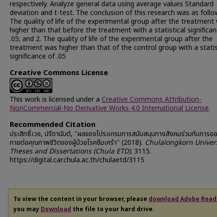
respectively. Analyze general data using average values Standard
deviation and t-test. The conclusion of this research was as follow
The quality of life of the experimental group after the treatment
higher than that before the treatment with a statistical significa
.05; and 2. The quality of life of the experimental group after the
treatment was higher than that of the control group with a statis
significance of .05
Creative Commons License
This work is licensed under a
Creative Commons Attribution-
NonCommercial-No Derivative Works 4.0 International License
.
Recommended Citation
ประสิทธิ์เวช, ปรีดานันต์, "ผลของโปรแกรมการสนับสนุนทางสังคมร่วมกับการอ
กายต่อคุณภาพชีวิตของผู้ป่วยโรคซึมเศร้า" (2018).
Chulalongkorn Univers
Theses and Dissertations (Chula ETD)
. 3115.
https://digital.car.chula.ac.th/chulaetd/3115
To view the content in your browser, please
download Adobe Read
you may
Download
the file to your hard drive.