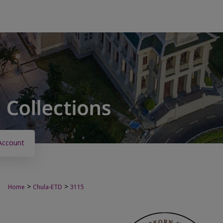
Account
>
>
Home
Chula-ETD
3115