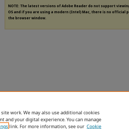
NOTE: The latest versions of Adobe Reader do not support viewi
OS and if you are using a modern (Intel) Mac, there is no official 
the browser window.
 site work. We may also use additional cookies
nt and your digital experience. You can manage
ings
link. For more information, see our
Cookie