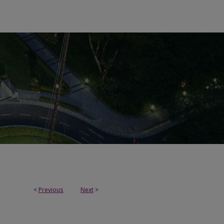
<
Previous
Next
>