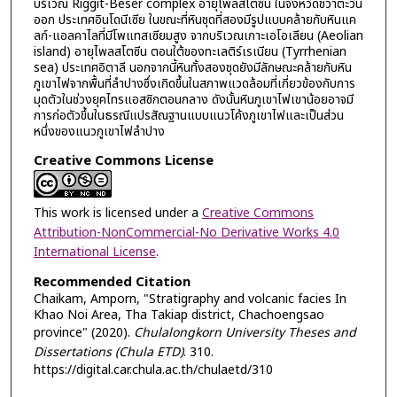
บริเวณ Riggit-Beser complex อายุไพลสโตซีน ในจังหวัดชวาตะวัน
ออก ประเทศอินโดนีเซีย ในขณะที่หินชุดที่สองมีรูปแบบคล้ายกับหินแค
ลก์-แอลคาไลที่มีโพแทสเซียมสูง จากบริเวณเกาะเอโอเลียน (Aeolian
island) อายุไพลสโตซีน ตอนใต้ของทะเลติร์เรเนียน (Tyrrhenian
sea) ประเทศอิตาลี นอกจากนี้หินทั้งสองชุดยังมีลักษณะคล้ายกับหิน
ภูเขาไฟจากพื้นที่ลำปางซึ่งเกิดขึ้นในสภาพแวดล้อมที่เกี่ยวข้องกับการ
มุดตัวในช่วงยุคไทรแอสซิกตอนกลาง ดังนั้นหินภูเขาไฟเขาน้อยอาจมี
การก่อตัวขึ้นในธรณีแปรสัณฐานแบบแนวโค้งภูเขาไฟและเป็นส่วน
หนึ่งของแนวภูเขาไฟลำปาง
Creative Commons License
This work is licensed under a
Creative Commons
Attribution-NonCommercial-No Derivative Works 4.0
International License
.
Recommended Citation
Chaikam, Amporn, "Stratigraphy and volcanic facies In
Khao Noi Area, Tha Takiap district, Chachoengsao
province" (2020).
Chulalongkorn University Theses and
Dissertations (Chula ETD)
. 310.
https://digital.car.chula.ac.th/chulaetd/310