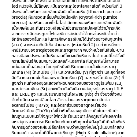
ประกอบด้วยหินแพลจิโอเคลสแอนดีไซต์ และหินกรวดเหลี่ยมแอนดี
ไซต์ หน่วยหินนี้มีลักษณะเป็นลาวาและไฮยาโลคลาสไตท์ หน่วยหินที่ 3
ประกอบด้วยหินกรวดเหลี่ยมพัมมิซเนื้อเศษหิน (lithic-rich pumice
breccia) หินกรวดเหลี่ยมพัมมิซเนื้อผลึก (crystal-rich pumice
breccia) และหินควอตซ์ไรโอไลต์ ลักษณะของหินกรวดเหลี่ยมพัมมิซ
เนื้อเศษหินและหินกรวดเหลี่ยมพัมมิซสามารถแปลผลได้ว่ามีการเกิด
จากการระเบิดของภูเขาไฟและมีการสะสมตัวใต้ทะเลในระดับต่ำกว่า
อิทธิพลของคลื่นทะเล ในการศึกษาธรณีเคมีได้นำตัวอย่างหินภูเขาไฟ
(ลาวา) จากหน่วยหินสีเข้ม-ปานกลาง (หน่วยหินที่ 2) มาทำการศึกษา
หาปริมาณของธาตุร่องรอยและธาตุหายาก พบว่าหน่วยหินสีเข้ม-ปาน
กลางมีองค์ประกอบเป็นหินแอนดีไซต์จนถึงหินทราไคต์-แอนดีไซต์ซึ่งมี
ความสัมพันธ์กับแมกมาชนิดแคลก์-แอลคาไล หินภูเขาไฟนี้สามารถ
แบ่งออกเป็นสองชุด โดยชุดที่หนึ่งมีปริมาณความเข้มข้นของธาตุ
นิกเกิล (Ni) ไทเทเนียม (Ti) และวาเนเดียม (V) ที่สูงกว่า และชุดที่สอง
มีปริมาณความเข้มข้นของธาตุอิตเทรียม (Y) และเซอร์โคเนียม (Zr) ที่
สูงกว่า หินทั้งสองชุดแสดงค่าผิดปกติเชิงลบของธาตุยูโรเพียม (Eu)
และสตรอนเชียม (Sr) ขณะเดียวกันยังมีความสมบูรณ์ของธาตุ LILE
และ LREE สูง และมีปริมาณธาตุไนโอเพียม (Nb) ต่ำ ซึ่งบ่งชี้ถึงหิน
ต้นกำเนิดมาจากเปลือกโลก อัตราส่วนของธาตุแทนทาลัมต่อ
อิตเทอร์เบียม (Ta/Yb) และอัตราส่วนของธาตุทอเรียมต่อ
อิตเทอร์เบียม (Th/Yb) บ่งชี้ว่าหินทั้งสองชุดมีการเกิดในธรณีแปร
สัณฐานแบบแนวโค้งภูเขาไฟทวีปหรือแนวเกาะโค้งภูเขาไฟแอลคาไล
มหาสมุทร จากการเปรียบเทียบกับแนวหินภูเขาไฟปัจจุบันที่เกิดสัมพันธ์
กับการมุดตัวของแผ่นเปลือกโลก พบว่าหินชุดที่หนึ่งมีรูปแบบคล้ายกับ
หินแคลก์-แอลคาไลที่มีโพแทสเซียมสูง (High-K calc-alkaline) จาก