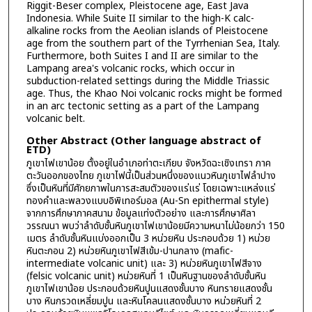
Riggit-Beser complex, Pleistocene age, East Java
Indonesia. While Suite II similar to the high-K calc-
alkaline rocks from the Aeolian islands of Pleistocene
age from the southern part of the Tyrrhenian Sea, Italy.
Furthermore, both Suites I and II are similar to the
Lampang area's volcanic rocks, which occur in
subduction-related settings during the Middle Triassic
age. Thus, the Khao Noi volcanic rocks might be formed
in an arc tectonic setting as a part of the Lampang
volcanic belt.
Other Abstract (Other language abstract of
ETD)
ภูเขาไฟเขาน้อย ตั้งอยู่ในอำเภอท่าตะเกียบ จังหวัดฉะเชิงเทรา ภาค
ตะวันออกของไทย ภูเขาไฟนี้เป็นส่วนหนึ่งของแนวหินภูเขาไฟลำปาง
ซึ่งเป็นหินที่มีศักยภาพในการสะสมตัวของแร่แร่ โดยเฉพาะแหล่งแร่
ทองคำและพลวงแบบอิพิเทอร์มอล (Au-Sn epithermal style)
จากการศึกษาภาคสนาม ข้อมูลแท่งตัวอย่าง และการศึกษาศิลา
วรรณนา พบว่าลำดับชั้นหินภูเขาไฟเขาน้อยมีความหนาไม่น้อยกว่า 150
เมตร ลำดับชั้นหินแบ่งออกเป็น 3 หน่วยหิน ประกอบด้วย 1) หน่วย
หินตะกอน 2) หน่วยหินภูเขาไฟสีเข้ม-ปานกลาง (mafic-
intermediate volcanic unit) และ 3) หน่วยหินภูเขาไฟสีจาง
(felsic volcanic unit) หน่วยหินที่ 1 เป็นหินฐานของลำดับชั้นหิน
ภูเขาไฟเขาน้อย ประกอบด้วยหินปูนแสดงชั้นบาง หินทรายแสดงชั้น
บาง หินกรวดเหลี่ยมปูน และหินโคลนแสดงชั้นบาง หน่วยหินที่ 2