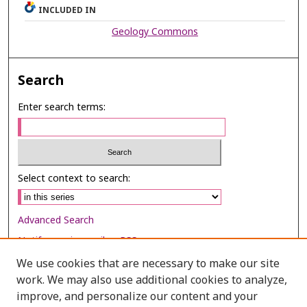
INCLUDED IN
Geology Commons
Search
Enter search terms:
Select context to search:
Advanced Search
Notify me via email or
RSS
We use cookies that are necessary to make our site
Browse
work. We may also use additional cookies to analyze,
Collections
improve, and personalize our content and your