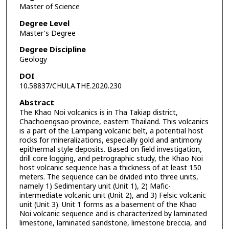
Master of Science
Degree Level
Master's Degree
Degree Discipline
Geology
DOI
10.58837/CHULA.THE.2020.230
Abstract
The Khao Noi volcanics is in Tha Takiap district,
Chachoengsao province, eastern Thailand. This volcanics
is a part of the Lampang volcanic belt, a potential host
rocks for mineralizations, especially gold and antimony
epithermal style deposits. Based on field investigation,
drill core logging, and petrographic study, the Khao Noi
host volcanic sequence has a thickness of at least 150
meters. The sequence can be divided into three units,
namely 1) Sedimentary unit (Unit 1), 2) Mafic-
intermediate volcanic unit (Unit 2), and 3) Felsic volcanic
unit (Unit 3). Unit 1 forms as a basement of the Khao
Noi volcanic sequence and is characterized by laminated
limestone, laminated sandstone, limestone breccia, and