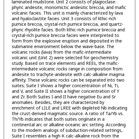
laminated mudstone. Unit 2 consists of plagioclase-
phyric andesite, monomictic andesitic breccia, and mafic
volcanic facies. This unit is mainly characterized by lava
and hyaloclastite facies. Unit 3 consists of lithic-rich
pumice breccia, crystal-rich pumice breccia, and quartz-
phyric rhyolite facies. Both lithic-rich pumice breccia and
crystal-rich pumice breccia facies were interpreted to
form from the explosive eruption and deposited in the
submarine environment below the wave-base. The
volcanic rocks (lava) from the mafic-intermediate
volcanic unit (Unit 2) were selected for geochemistry
study. Based on trace elements and REEs, the mafic-
intermediate volcanic rocks range in composition from
andesite to trachyte-andesite with calc-alkaline magma
affinity. These volcanic rocks can be separated into two
suites; Suite I shows a higher concentration of Ni, Ti,
and V, and Suite II shows a higher concentration of Y
and Zr. Both Suites I and II have negative Eu and Sr
anomalies. Besides, they are characterized by
enrichment of LILE and LREE with depleted Nb indicating
the crust-derived magmatic source. A ratio of Ta/Yb vs.
Th/Yb indicates that both suites originate in a
continental arc or alkaline oceanic arc setting. According
to the modern analogs of subduction-related settings,
Suite I resembles a high-K calc-alkaline rock from the