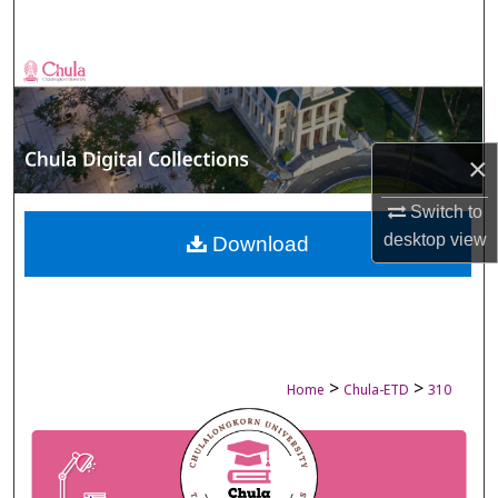
Search
Browse Collections
My Account
×
About
Switch to
desktop
view
Digital Commons Network™
Download
>
>
Home
Chula-ETD
310