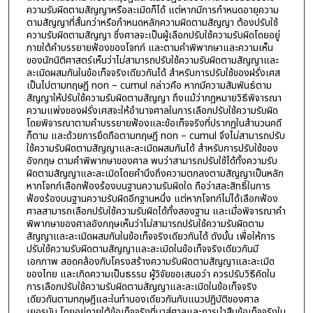
ความรับผิดตามสัญญาหรือละเมิดก็ได้ แต่หากมีการกำหนดอายุความ
ตามสัญญาที่สั้นกว่าหรือกำหนดหลักความผิดตามสัญญา ต้องปรับใช้
ความรับผิดตามสัญญา ซึ่งศาลจะเป็นผู้เลือกปรับใช้ความรับผิดโดยอยู่
ภายใต้คำบรรยายฟ้องของโจทก์ และตามคำพิพากษาและความเห็น
ของนักนิติศาสตร์เห็นว่าไม่สามารถปรับใช้ความรับผิดตามสัญญาและ
ละเมิดผสมกันในข้อเท็จจริงเดียวกันได้ สำหรับการปรับใช้ของฝรั่งเศส
เป็นไปตามทฤษฎี non – cumul กล่าวคือ หากมีความสัมพันธ์ตาม
สัญญาให้ปรับใช้ความรับผิดตามสัญญา ถึงแม้ว่ากฎหมายวิธีพิจารณา
ความแพ่งของฝรั่งเศสจะให้อำนาจศาลในการเลือกปรับใช้ความรับผิด
โดยพิจารณาตามคำบรรยายฟ้องและข้อเท็จจริงที่ปรากฏในสำนวนคดี
ก็ตาม และด้วยการยึดถือตามทฤษฎี non – cumul จึงไม่สามารถปรับ
ใช้ความรับผิดตามสัญญาและละเมิดผสมกันได้ สำหรับการปรับใช้ของ
อังกฤษ ตามคำพิพากษาของศาล พบว่าสามารถปรับใช้ได้ทั้งความรับ
ผิดตามสัญญาและละเมิดโดยคำนึงถึงความตกลงตามสัญญาเป็นหลัก
หากโจทก์เลือกฟ้องร้องบนฐานความรับผิดใด ถือว่าสละสิทธิ์ในการ
ฟ้องร้องบนฐานความรับผิดอีกฐานหนึ่ง แต่หากโจทก์ไม่ได้เลือกฟ้อง
ศาลสามารถเลือกปรับใช้ความรับผิดได้ทั้งสองฐาน และเมื่อพิจารณาคำ
พิพากษาของศาลอังกฤษเห็นว่าไม่สามารถปรับใช้ความรับผิดตาม
สัญญาและละเมิดผสมกันในข้อเท็จจริงเดียวกันได้ ดังนั้น เพื่อให้การ
ปรับใช้ความรับผิดตามสัญญาและละเมิดในข้อเท็จจริงเดียวกันมี
เอกภาพ สอดคล้องกับโครงสร้างความรับผิดตามสัญญาและละเมิด
ของไทย และเกิดความเป็นธรรม ผู้วิจัยขอเสนอว่า ควรปรับวิธีคิดใน
การเลือกปรับใช้ความรับผิดตามสัญญาและละเมิดในข้อเท็จจริง
เดียวกันตามทฤษฎีและในทำนองเดียวกันกับแนวปฏิบัติของศาล
เยอรมัน โดยอยู่ภายใต้ข้อเท็จจริงที่มาสู่ศาลและการนำสืบข้อเท็จจริงใน