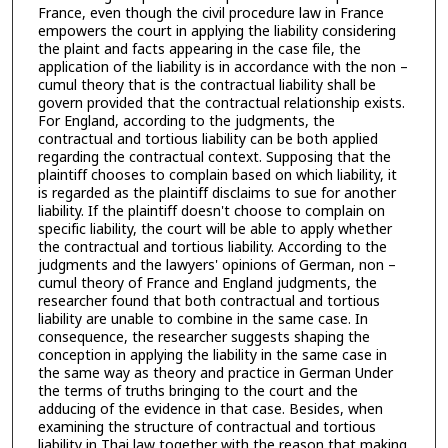
France, even though the civil procedure law in France
empowers the court in applying the liability considering
the plaint and facts appearing in the case file, the
application of the liability is in accordance with the non –
cumul theory that is the contractual liability shall be
govern provided that the contractual relationship exists.
For England, according to the judgments, the
contractual and tortious liability can be both applied
regarding the contractual context. Supposing that the
plaintiff chooses to complain based on which liability, it
is regarded as the plaintiff disclaims to sue for another
liability. If the plaintiff doesn't choose to complain on
specific liability, the court will be able to apply whether
the contractual and tortious liability. According to the
judgments and the lawyers' opinions of German, non –
cumul theory of France and England judgments, the
researcher found that both contractual and tortious
liability are unable to combine in the same case. In
consequence, the researcher suggests shaping the
conception in applying the liability in the same case in
the same way as theory and practice in German Under
the terms of truths bringing to the court and the
adducing of the evidence in that case. Besides, when
examining the structure of contractual and tortious
liability in Thai law together with the reason that making