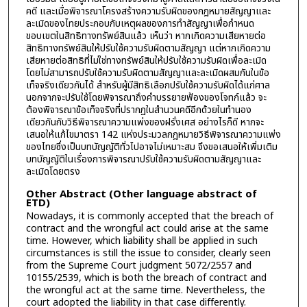
คดี และเมื่อพิจารณาโครงสร้างความรับผิดของกฎหมายสัญญาและ
ละเมิดของไทยประกอบกับเหตุผลของการทำสัญญาเพื่อกำหนด
ขอบเขตในสิทธิทางทรัพย์สินแล้ว เห็นว่า หากเกิดความเสียหายต่อ
สิทธิทางทรัพย์สินให้ปรับใช้ความรับผิดตามสัญญา แต่หากเกิดความ
เสียหายต่อสิทธิที่ไม่ใช่ทางทรัพย์สินให้ปรับใช้ความรับผิดเพื่อละเมิด
โดยไม่สามารถปรับใช้ความรับผิดตามสัญญาและละเมิดผสมกันในข้อ
เท็จจริงเดียวกันได้ สำหรับผู้มีสิทธิเลือกปรับใช้ความรับผิดได้แก่ศาล
นอกจากจะปรับใช้โดยพิจารณาถึงคำบรรยายฟ้องของโจทก์แล้ว จะ
ต้องพิจารณาข้อเท็จจริงที่ปรากฏในสำนวนคดีอีกด้วยในทำนอง
เดียวกันกับวิธีพิจารณาความแพ่งของฝรั่งเศส อย่างไรก็ดี หากจะ
เสนอให้แก้ไขมาตรา 142 แห่งประมวลกฎหมายวิธีพิจารณาความแพ่ง
ของไทยซึ่งเป็นบทบัญญัติทั่วไปอาจไม่เหมาะสม จึงขอเสนอให้เพิ่มเติม
บทบัญญัติในเรื่องการพิจารณาปรับใช้ความรับผิดตามสัญญาและ
ละเมิดโดยตรง
Other Abstract (Other language abstract of
ETD)
Nowadays, it is commonly accepted that the breach of
contract and the wrongful act could arise at the same
time. However, which liability shall be applied in such
circumstances is still the issue to consider, clearly seen
from the Supreme Court judgment 5072/2557 and
10155/2539, which is both the breach of contract and
the wrongful act at the same time. Nevertheless, the
court adopted the liability in that case differently.