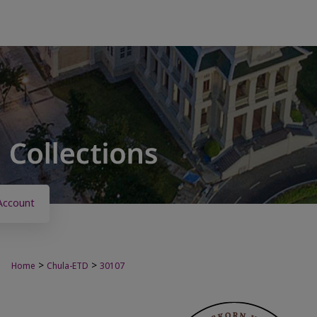
Account
>
>
Home
Chula-ETD
30107