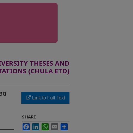
ERSITY THESES AND
TATIONS (CHULA ETD)
รลด
Link to Full Text
SHARE
Facebook
LinkedIn
WhatsApp
Email
Share