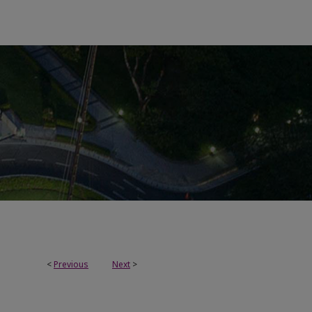
<
Previous
Next
>