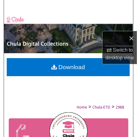
Search
Browse Collections
My Account
×
Switch to
About
desktop
view
Digital Commons Network™
Download
>
>
Home
Chula-ETD
2988