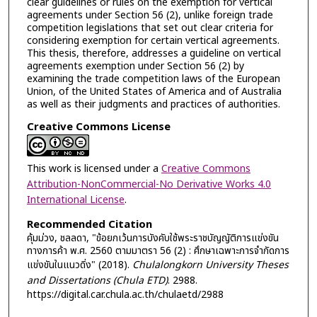
clear guidelines or rules on the exemption for vertical
agreements under Section 56 (2), unlike foreign trade
competition legislations that set out clear criteria for
considering exemption for certain vertical agreements.
This thesis, therefore, addresses a guideline on vertical
agreements exemption under Section 56 (2) by
examining the trade competition laws of the European
Union, of the United States of America and of Australia
as well as their judgments and practices of authorities.
Creative Commons License
This work is licensed under a
Creative Commons
Attribution-NonCommercial-No Derivative Works 4.0
International License
.
Recommended Citation
คุ้มม่วง, ชลลดา, "ข้อยกเว้นการบังคับใช้พระราชบัญญัติการแข่งขัน
ทางการค้า พ.ศ. 2560 ตามมาตรา 56 (2) : ศึกษาเฉพาะการจำกัดการ
แข่งขันในแนวดิ่ง" (2018).
Chulalongkorn University Theses
and Dissertations (Chula ETD)
. 2988.
https://digital.car.chula.ac.th/chulaetd/2988