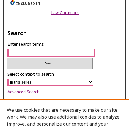
INCLUDED IN
Law Commons
Search
Enter search terms:
Select context to search:
Advanced Search
Notify me via email or
RSS
We use cookies that are necessary to make our site
Browse
work. We may also use additional cookies to analyze,
Collections
improve, and personalize our content and your