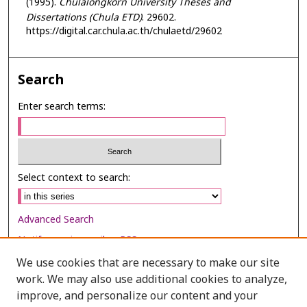
(1995).
Chulalongkorn University Theses and
Dissertations (Chula ETD)
. 29602.
https://digital.car.chula.ac.th/chulaetd/29602
Search
Enter search terms:
Select context to search:
Advanced Search
Notify me via email or
RSS
We use cookies that are necessary to make our site
Browse
work. We may also use additional cookies to analyze,
Collections
improve, and personalize our content and your