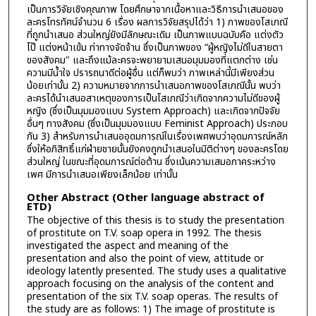
เป็นการวิจัยเชิงคุณภาพ โดยศึกษาจากเนื้อหาและวิธีการนำเสนอของ
ละครโทรทัศน์จำนวน 6 เรื่อง ผลการวิจัยสรุปได้ว่า 1) ภาพของโสเภณี
ที่ถูกนำเสนอ ส่วนใหญ่ยังมีลักษณะเดิม เป็นภาพแบบฉบับคือ แต่งตัว
โป๊ แต่งหน้าเข้ม ท่าทางจัดจ้าน ซึ่งเป็นภาพของ “ผู้หญิงไม่ดีในสายตา
ของสังคม" และถึงแม้ละครจะพยายามเสนอมุมมองที่แตกต่าง เช่น
ความมีน้ำใจ ปรารถนาดีต่อผู้อื่น แต่ก็พบว่า ภาพเหล่านี้มีเพียงส่วน
น้อยเท่านั้น 2) ความหมายจากการนำเสนอภาพของโสเภณีนั้น พบว่า
ละครได้นำเสนอสาเหตุของการเป็นโสเภณีว่าเกิดจากความไม่ดีของผู้
หญิง (ซึ่งเป็นมุมมองแบบ System Approach) และเกิดจากปัจจัย
อื่นๆ ทางสังคม (ซึ่งเป็นมุมมองแบบ Feminist Approach) ประกอบ
กัน 3) สำหรับการนำเสนออุดมการณ์ในเรื่องเพศพบว่าอุดมการณ์หลัก
ซึ่งให้อภิสิทธิ์แก่ฝ่ายชายนั้นยังคงถูกนำเสนอในมิติต่างๆ ของละครโดย
ส่วนใหญ่ ในขณะที่อุดมการณ์ต่อต้าน ซึ่งเน้นความเสมอภาคระหว่าง
เพศ มีการนำเสนอเพียงเล็กน้อย เท่านั้น
Other Abstract (Other language abstract of
ETD)
The objective of this thesis is to study the presentation
of prostitute on T.V. soap opera in 1992. The thesis
investigated the aspect and meaning of the
presentation and also the point of view, attitude or
ideology latently presented. The study uses a qualitative
approach focusing on the analysis of the content and
presentation of the six T.V. soap operas. The results of
the study are as follows: 1) The image of prostitute is