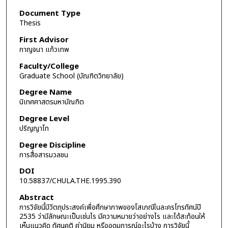
Document Type
Thesis
First Advisor
กาญจนา แก้วเทพ
Faculty/College
Graduate School (บัณฑิตวิทยาลัย)
Degree Name
นิเทศศาสตรมหาบัณฑิต
Degree Level
ปริญญาโท
Degree Discipline
การสื่อสารมวลชน
DOI
10.58837/CHULA.THE.1995.390
Abstract
การวิจัยนี้มีวัตถุประสงค์เพื่อศึกษาภาพของโสเภณีในละครโทรทัศน์ปี
2535 ว่ามีลักษณะเป็นเช่นไร มีความหมายว่าอย่างไร และได้สะท้อนให้
เห็นแนวคิด ทัศนคติ ค่านิยม หรืออุดมการณ์อะไรบ้าง การวิจัยนี้