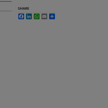
SHARE
Facebook
LinkedIn
WhatsApp
Email
Share