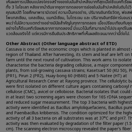
เห็นผลการเปลี่ยนแปลงโครงสร้างของใบมันสำปะหลังมากที่สุดเมื่อใช้แบคทีเรีย
ทั้ง 3 ไอโซเลท หลังจากนำดินจากชุดการทดลองการย่อยใบมันสำปะหลังในดินไปวิ
คุณสมบัติ โดยศึกษาพารามิเตอร์ ความเป็นกรดด่าง, ปริมาณอินทรียวัตถุ, ฟอสฟ
โพแทสเซียม, แคลเซียม, แมกนีเซียม, ไนโตรเจน และ ปริมาณอินทรีย์คาร์บอนร
พบว่าไม่มีความแตกต่างอย่างมีนัยสำคัญในทุกการทดลอง เมื่อเปรียบเทียบกับชุ
อย่างไรก็ดีแบคทีเรียผสมจากการทดลองนี้ มีแนวโน้มที่สามารถนำไปประยุกต์ใน
แวดล้อมจริงได้ แต่ควรมีการยืนยันประสิทธิภาพที่เห็นผลชัดเจนมากกว่านี้ต่อไป.
Other Abstract (Other language abstract of ETD)
Cassava is one of the economic crops which is planted in almost 
region of Thailand. After harvesting, its stem and leaf are left on 
farm until the next round of cultivation. This work aims to isolat
characterise the bacteria degrading cellulose, a major component
plants, from soil-growing cassava strains; Kasetsart 50 (KU 50), P
(PR1), Pirun 2 (PR2), Huay-bong 60 (HB60) and 5-Natee (HT) at
Agricultural Research Cener at Rayong province. The cellulolytic b
were first isolated on different culture agars containing carboxyl
cellulose (CMC), avicel or cellobiose. Bacterial isolates that could
in at least two screening agars were chosen for 16S rDNA seque
and reduced sugar measurement. The top 3 bacteria with highest
activity were identified as Bacillus amyloliquefaciens, Bacillus pum
and Paenibacillus kribbensis. The condition optimized for the high
activity of all 3 bacteria on all substrates was at 37°C and pH7. Th
activity was then evaluated by degradation of the filter paper (1.5
cm). The scanning electron microscopy revealed the paper’s fiber