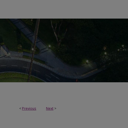
<
Previous
Next
>