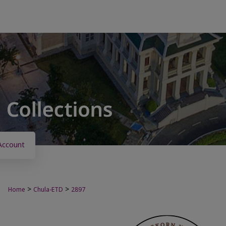
Account
>
>
Home
Chula-ETD
2897