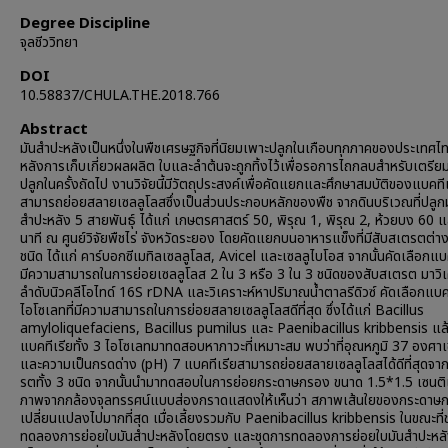
Degree Discipline
จุลชีววิทยา
DOI
10.58837/CHULA.THE.2018.766
Abstract
มันสำปะหลังเป็นหนึ่งในพืชเศรษฐกิจที่นิยมเพาะปลูกในเกือบทุกภาคของประเทศไ
หลังการเก็บเกี่ยวผลผลิต ใบและลำต้นจะถูกทิ้งไว้เพื่อรอการไถกลบสำหรับเตรี
ปลูกในครั้งถัดไป งานวิจัยนี้มีวัตถุประสงค์เพื่อคัดแยกและศึกษาสมบัติของแบคทีเร
สามารถย่อยสลายเซลลูโลสซึ่งเป็นส่วนประกอบหลักของพืช จากดินบริเวณที่ปลูก
สำปะหลัง 5 สายพันธุ์ ได้แก่ เกษตรศาสตร์ 50, พิรุณ 1, พิรุณ 2, ห้วยบง 60 แ
นาที ณ ศูนย์วิจัยพืชไร่ จังหวัดระยอง โดยคัดแยกบนอาหารแข็งที่มีสับสเตรตต่า
ชนิด ได้แก่ คาร์บอกซีเมทิลเซลลูโลส, Avicel และเซลลูไบโอส จากนั้นคัดเลือกแบคท
มีความสามารถในการย่อยเซลลูโลส 2 ใน 3 หรือ 3 ใน 3 ชนิดของสับสเตรต มาวิเ
ลำดับนิวคลีโอไทด์ 16S rDNA และวิเคราะห์หาปริมาณน้ำตาลรีดิวซ์ คัดเลือกแบค
ไอโซเลทที่มีความสามารถในการย่อยสลายเซลลูโลสดีที่สุด ซึ่งได้แก่ Bacillus
amyloliquefaciens, Bacillus pumilus และ Paenibacillus kribbensis แล
แบคทีเรียทั้ง 3 ไอโซเลทมาทดสอบหาภาวะที่เหมาะสม พบว่าที่อุณหภูมิ 37 องศา
และความเป็นกรดด่าง (pH) 7 แบคทีเรียสามารถย่อยสลายเซลลูโลสได้ดีที่สุดจา
รตทั้ง 3 ชนิด จากนั้นนำมาทดสอบในการย่อยกระดาษกรอง ขนาด 1.5*1.5 เซนต
ภาพจากกล้องจุลทรรศน์แบบส่องกราดแสดงให้เห็นว่า สภาพเส้นใยของกระดาษ
เปลี่ยนแปลงไปมากที่สุด เมื่อเลี้ยงรวมกับ Paenibacillus kribbensis ในขณะที่
ทดลองการย่อยใบมันสำปะหลังโดยตรง และชุดการทดลองการย่อยใบมันสำปะหลั