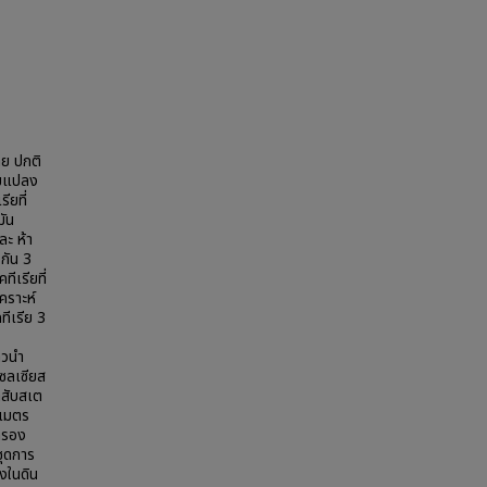
ทย ปกติ
ยมแปลง
ียที่
มัน
ละ ห้า
งกัน 3
ีเรียที่
คราะห์
ทีเรีย 3
้วนำ
เซลเซียส
กสับสเต
ิเมตร
กรอง
ชุดการ
งในดิน