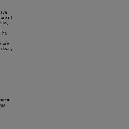
sava
ture of
orus,
 The
xture
 clearly
ูเลสจาก
ses