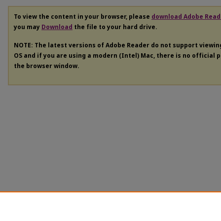
To view the content in your browser, please
download Adobe Read
you may
Download
the file to your hard drive.
NOTE: The latest versions of Adobe Reader do not support viewi
OS and if you are using a modern (Intel) Mac, there is no official 
the browser window.