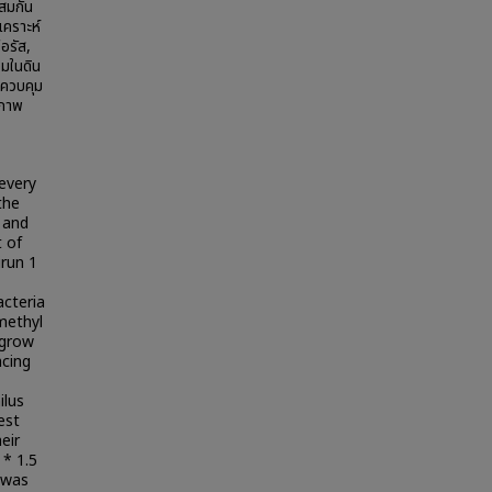
ผสมกัน
เคราะห์
อรัส,
วมในดิน
ดควบคุม
สภาพ
every
the
e and
 of
irun 1
acteria
 methyl
 grow
ncing
ilus
est
eir
 * 1.5
 was