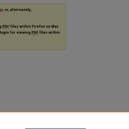
er
or, alternately,
ng
PDF
files within Firefox on Mac
plugin for viewing
PDF
files within