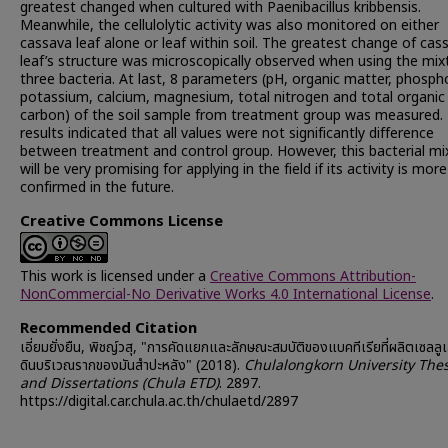
greatest changed when cultured with Paenibacillus kribbensis.
Meanwhile, the cellulolytic activity was also monitored on either
cassava leaf alone or leaf within soil. The greatest change of cas
leaf’s structure was microscopically observed when using the mix
three bacteria. At last, 8 parameters (pH, organic matter, phosph
potassium, calcium, magnesium, total nitrogen and total organic
carbon) of the soil sample from treatment group was measured.
results indicated that all values were not significantly difference
between treatment and control group. However, this bacterial mi
will be very promising for applying in the field if its activity is more
confirmed in the future.
Creative Commons License
This work is licensed under a
Creative Commons Attribution-
NonCommercial-No Derivative Works 4.0 International License
.
Recommended Citation
เอี่ยมยั่งยืน, พิชญ์วสุ, "การคัดแยกและลักษณะสมบัติของแบคทีเรียที่ผลิตเซลล
ดินบริเวณรากของมันสำปะหลัง" (2018).
Chulalongkorn University The
and Dissertations (Chula ETD)
. 2897.
https://digital.car.chula.ac.th/chulaetd/2897