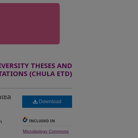
ERSITY THESES AND
TATIONS (CHULA ETD)
ตเซล
Download
INCLUDED IN
m
Microbiology Commons