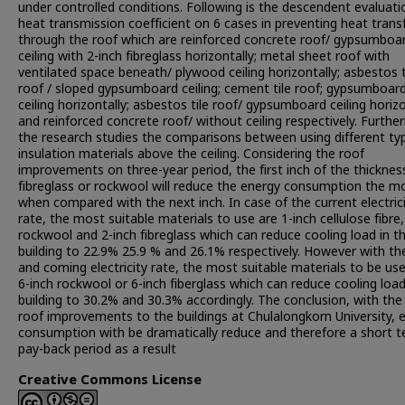
under controlled conditions. Following is the descendent evaluati
heat transmission coefficient on 6 cases in preventing heat trans
through the roof which are reinforced concrete roof/ gypsumboa
ceiling with 2-inch fibreglass horizontally; metal sheet roof with
ventilated space beneath/ plywood ceiling horizontally; asbestos t
roof / sloped gypsumboard ceiling; cement tile roof; gypsumboar
ceiling horizontally; asbestos tile roof/ gypsumboard ceiling horizo
and reinforced concrete roof/ without ceiling respectively. Furthe
the research studies the comparisons between using different ty
insulation materials above the ceiling. Considering the roof
improvements on three-year period, the first inch of the thicknes
fibreglass or rockwool will reduce the energy consumption the m
when compared with the next inch. In case of the current electric
rate, the most suitable materials to use are 1-inch cellulose fibre,
rockwool and 2-inch fibreglass which can reduce cooling load in t
building to 22.9% 25.9 % and 26.1% respectively. However with th
and coming electricity rate, the most suitable materials to be us
6-inch rockwool or 6-inch fiberglass which can reduce cooling load
building to 30.2% and 30.3% accordingly. The conclusion, with the
roof improvements to the buildings at Chulalongkorn University, 
consumption with be dramatically reduce and therefore a short 
pay-back period as a result
Creative Commons License