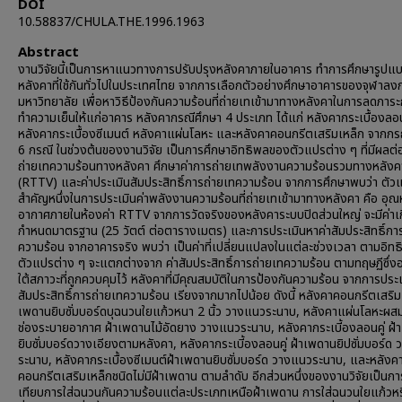
DOI
10.58837/CHULA.THE.1996.1963
Abstract
งานวิจัยนี้เป็นการหาแนวทางการปรับปรุงหลังคาภายในอาคาร ทำการศึกษารูปแ
หลังคาที่ใช้กันทั่วไปในประเทศไทย จากการเลือกตัวอย่างศึกษาอาคารของจุฬาลง
มหาวิทยาลัย เพื่อหาวิธีป้องกันความร้อนที่ถ่ายเทเข้ามาทางหลังคาในการลดภาร
ทำความเย็นให้แก่อาคาร หลังคากรณีศึกษา 4 ประเภท ได้แก่ หลังคากระเบื้องลอน
หลังคากระเบื้องซีเมนต์ หลังคาแผ่นโลหะ และหลังคาคอนกรีตเสริมเหล็ก จากกร
6 กรณี ในช่วงต้นของงานวิจัย เป็นการศึกษาอิทธิพลของตัวแปรต่าง ๆ ที่มีผลต
ถ่ายเทความร้อนทางหลังคา ศึกษาค่าการถ่ายเทพลังงานความร้อนรวมทางหลังค
(RTTV) และค่าประเมินสัมประสิทธิ์การถ่ายเทความร้อน จากการศึกษาพบว่า ตัว
สำคัญหนึ่งในการประเมินค่าพลังงานความร้อนที่ถ่ายเทเข้ามาทางหลังคา คือ อุณห
อากาศภายในห้องค่า RTTV จากการวัดจริงของหลังคาระบบปิดส่วนใหญ่ จะมีค่าเก
กำหนดมาตรฐาน (25 วัตต์ ต่อตารางเมตร) และการประเมินหาค่าสัมประสิทธิ์กา
ความร้อน จากอาคารจริง พบว่า เป็นค่าที่เปลี่ยนแปลงในแต่ละช่วงเวลา ตามอิท
ตัวแปรต่าง ๆ จะแตกต่างจาก ค่าสัมประสิทธิ์การถ่ายเทความร้อน ตามทฤษฏีซึ่งอ
ใต้สภาวะที่ถูกควบคุมไว้ หลังคาที่มีคุณสมบัติในการป้องกันความร้อน จากการประเ
สัมประสิทธิ์การถ่ายเทความร้อน เรียงจากมากไปน้อย ดังนี้ หลังคาคอนกรีตเสริม
เพดานยิบซั่มบอร์ดบุฉนวนใยแก้วหนา 2 นิ้ว วางแนวระนาบ, หลังคาแผ่นโลหะผส
ช่องระบายอากาศ ฝ้าเพดานไม้อัดยาง วางแนวระนาบ, หลังคากระเบี้องลอนคู่ ฝ้
ยิบซั่มบอร์ดวางเอียงตามหลังคา, หลังคากระเบี้องลอนคู่ ฝ้าเพดานยิปซั่มบอร์ด
ระนาบ, หลังคากระเบื้องซีเมนต์ฝ้าเพดานยิบซั่มบอร์ด วางแนวระนาบ, และหลังค
คอนกรีตเสริมเหล็กชนิดไม่มีฝ้าเพดาน ตามลำดับ อีกส่วนหนึ่งของงานวิจัยเป็นกา
เทียบการใส่ฉนวนกันความร้อนแต่ละประเภทเหนือฝ้าเพดาน การใส่ฉนวนใยแก้วหร