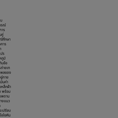
บบ
กรณ์
ะการ
คู่
ณีศึกษา
่อการ
า
แปร
ภูมิ
ินข้อ
รถ่ายเท
ธิพลของ
ยู่ภาย
มินค่า
เหล็กฝ้า
ม พร้อม
าเพดาน
 วางแนว
า
รเปรียบ
ือใยหิน