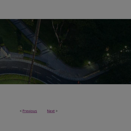
<
Previous
Next
>