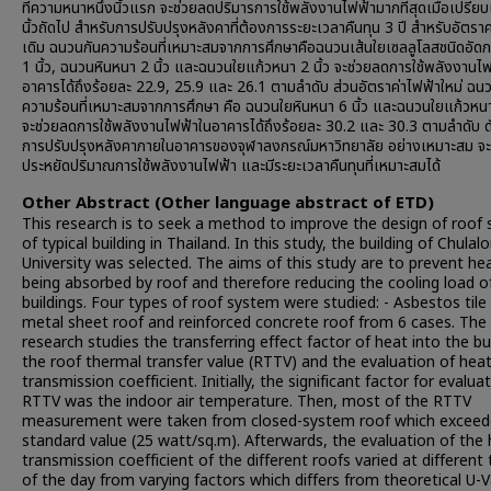
ที่ความหนาหนึ่งนิ้วแรก จะช่วยลดปริมารการใช้พลังงานไฟฟ้ามากที่สุดเมื่อเปรียบ
นิ้วถัดไป สำหรับการปรับปรุงหลังคาที่ต้องการระยะเวลาคืนทุน 3 ปี สำหรับอัตราค
เดิม ฉนวนกันความร้อนที่เหมาะสมจากการศึกษาคือฉนวนเส้นใยเซลลูโลสชนิดอัด
1 นิ้ว, ฉนวนหินหนา 2 นิ้ว และฉนวนใยแก้วหนา 2 นิ้ว จะช่วยลดการใช้พลังงานไ
อาคารได้ถึงร้อยละ 22.9, 25.9 และ 26.1 ตามลำดับ ส่วนอัตราค่าไฟฟ้าใหม่ ฉน
ความร้อนที่เหมาะสมจากการศึกษา คือ ฉนวนใยหินหนา 6 นิ้ว และฉนวนใยแก้วหนา 
จะช่วยลดการใช้พลังงานไฟฟ้าในอาคารได้ถึงร้อยละ 30.2 และ 30.3 ตามลำดับ ดั
การปรับปรุงหลังคาภายในอาคารของจุฬาลงกรณ์มหาวิทยาลัย อย่างเหมาะสม จะ
ประหยัดปริมาณการใช้พลังงานไฟฟ้า และมีระยะเวลาคืนทุนที่เหมาะสมได้
Other Abstract (Other language abstract of ETD)
This research is to seek a method to improve the design of roof
of typical building in Thailand. In this study, the building of Chula
University was selected. The aims of this study are to prevent he
being absorbed by roof and therefore reducing the cooling load o
buildings. Four types of roof system were studied: - Asbestos tile
metal sheet roof and reinforced concrete roof from 6 cases. The
research studies the transferring effect factor of heat into the bui
the roof thermal transfer value (RTTV) and the evaluation of hea
transmission coefficient. Initially, the significant factor for evalua
RTTV was the indoor air temperature. Then, most of the RTTV
measurement were taken from closed-system roof which exceed
standard value (25 watt/sq.m). Afterwards, the evaluation of the
transmission coefficient of the different roofs varied at different
of the day from varying factors which differs from theoretical U-