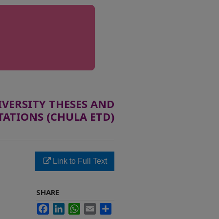
ERSITY THESES AND
TATIONS (CHULA ETD)
Link to Full Text
SHARE
Facebook
LinkedIn
WhatsApp
Email
Share