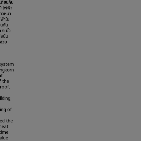
เทียบกับ
่าไฟฟ้า
กาวหนา
ฟฟ้าใน
วนกัน
6 นิ้ว
งนั้น
ช่วย
 system
longkorn
at
f the
 roof,
lding,
t
ting of
ed the
 heat
 time
Value