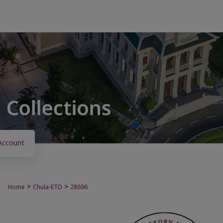
Account
>
>
Home
Chula-ETD
28696