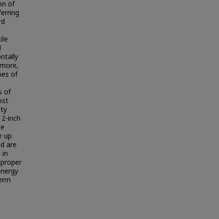
on of
ferring
rd
ile
d
ntally
rmore,
pes of
s of
ost
ity
 2-inch
he
e up
ed are
 in
 proper
energy
term