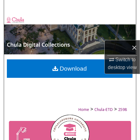
Search
Browse Collections
My Account
×
About
Switch to
desktop
view
Digital Commons Network™
Download
>
>
Home
Chula-ETD
2598