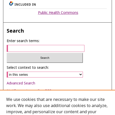
INCLUDED IN
Public Health Commons
Search
Enter search terms:
Select context to search:
Advanced Search
Notify me via email or
RSS
We use cookies that are necessary to make our site
Browse
work. We may also use additional cookies to analyze,
Collections
improve, and personalize our content and your