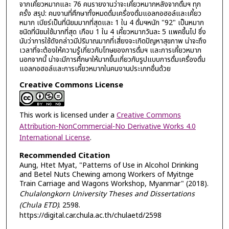
จากเคี้ยวหมากและ 76 คนรายงานว่าจะเคี้ยวหมากหลังจากดื่มฯ ทุก
ครั้ง สรุป: คนงานที่ศึกษาทั้งหมดดื่มเครื่องดื่มแอลกอฮอล์และเคี้ยว
หมาก เบียร์เป็นที่นิยมมากที่สุดและ 1 ใน 4 ดื่มฯหนัก "92" เป็นหมาก
ชนิดที่นิยมใช้มากที่สุด เกือบ 1 ใน 4 เคี้ยวหมากวันละ 5 แพคขึ้นไป ซึ่ง
นับว่าการใช้ดังกล่าวมีปริมาณมากที่เสี่ยงจะเกิดปัญหาสุขภาพ น่าจะถึง
เวลาที่จะต้องให้ความรู้เกี่ยวกับโทษของการดื่มฯ และการเคี้ยวหมาก
นอกจากนี้ น่าจะมีการศึกษาให้มากขึ้นเกี่ยวกับรูปแบบการดื่มเครื่องดื่ม
แอลกอฮอล์และการเคี้ยวหมากในคนงานประเภทอื่นด้วย
Creative Commons License
This work is licensed under a
Creative Commons
Attribution-NonCommercial-No Derivative Works 4.0
International License
.
Recommended Citation
Aung, Htet Myat, "Patterns of Use in Alcohol Drinking
and Betel Nuts Chewing among Workers of Myitnge
Train Carriage and Wagons Workshop, Myanmar" (2018).
Chulalongkorn University Theses and Dissertations
(Chula ETD)
. 2598.
https://digital.car.chula.ac.th/chulaetd/2598