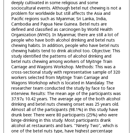
deeply cultivated in some religious and some
sociocultural events. Although betel nut chewing is not a
problem for worldwide but still affects the Asia and
Pacific regions such as Myanmar, Sri Lanka, India,
Cambodia and Papua New Guinea. Betel nuts are
defined and classified as carcinogen by World Health
Organization (WHO). In Myanmar, there are still a lot of
people who have both alcohol drinking and betel nuts
chewing habits. In addition, people who have betel nuts
chewing habits tend to drink alcohol too. Objective: This
study identified the patterns of alcohol drinking and
betel nuts chewing among workers of Myitnge Train
Carriage and Wagons Workshop. Methods: This was a
cross-sectional study with representative sample of 320
workers selected from Myitnge Train Carriage and
Wagons Workshop which is located in Mandalay. The
researcher team conducted the study by face to face
interview. Results: The mean age of the participants was
37.97± 10.42 years. The average age of the both alcohol
drinking and betel nuts chewing onset was 25 years old.
Almost all of the participants (98.1%) in this study have
drunk beer. There were 80 participants (25%) who were
binge-drinking in this study. Most participants drank
alcohol at restaurants and bars. "Ninety Two", which is
one of the betel nuts type, have highest percentage