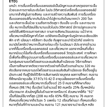
ETD)
บทนำ: การดื่มเครื่องดื่มแอลกอฮอล์เป็นปัญหาและสาเหตุของการเจ็บ
ป่วยและการตายในระดับโลก ในประวัติศาสตร์เครื่องดื่มแอลกอฮอล์มี
บทบาทสำคัญในทางสังคม และการสร้างความสัมพันธ์ การดื่มเครื่อง
ดื่มแอลกอฮอล์ที่มากเกินไปจะนำไปสู่การเกิดโรคมากกว่า 200 โรค
และเกิดการเจ็บป่วย รวมถึงการติดสุรา ตับแข็ง มะเร็ง และการบาด
เจ็บ หมากเป็นที่นิยมใช้มานานแล้วในประวัติศาสตร์ มีการปลูกและบาง
แห่งใช้ในพิธีกรรมทางศาสนา งานทางสังคมวัฒนธรรม แม้ว่าการ
เคี้ยวหมากมิใช่ปัญหาทั่วโลก แต่ยังคงเป็นปัญหาในภูมิภาคเอเชียแปซิก
ฟิก อาทิ เมียนมา ศรีลังกา อินเดีย กัมพูชาและปาปัวนิวกินี องค์การ
อนามัยโลกจัดว่าหมากเป็นสารก่อมะเร็ง ในเมียนมา มีประชากรจำนวน
มากที่ดื่มเครื่องดื่มแอลกอฮอล์ และเคี้ยวหมาก นอกจากนี้คนที่เคี้ยว
หมากมีแนวโน้มที่จะดื่มเครื่องดื่มแอลกอฮอล์ วัตถุประสงค์: การศึกษา
นี้เพื่อที่จะชี้ถึงรูปแบบการดื่มเครื่องดื่มแอลกอฮอล์และการเคี้ยวหมาก
ในกลุ่มคนงานรถไฟโดยสารและขนส่งสินค้าเมียงแง วิธีการศึกษา:
เป็นการศึกษาภาคตัดขวางจากตัวอย่างที่เป็นตัวแทนจำนวน 320 คน
คัดเลือกจากคนงานรถไฟโดยสารและขนส่งสินค้าเมียงแง ซึ่งตั้งอยู่ใน
มัณฑะเลย์ ทีมผู้วิจัยใช้วิธีการสัมภาษณ์รายบุคคล ผลการศึกษา: คนงาน
ที่ศึกษามีอายุเฉลี่ย 37.97±10.42 ปี อายุเฉลี่ยของการดื่มเครื่องดื่ม
แอลกอฮอล์และเคี้ยวหมากเริ่มตั้งแต่ 25 ปี คนงานที่ศึกษาเกือบ
ทั้งหมด (98.1%) ดื่มเบียร์ ในจำนวนนี้ 80 คนหรือ 25% ดื่มฯหนักใน
ปริมาณมาก ส่วนใหญ่ดื่มในร้านอาหารหรือบาร์ ส่วนหมากยี่ห้อ "92"
เป็นที่นิยมใช้มากที่สุด (208 คน หรือ 65% ที่ใช้) คนงาน 76 คนจาก
ทั้งหมดเคี้ยวหมากถึงวันละ 5 แพคใน 12 เดือนที่ผ่านมา ทั้งหมดเคี้ยว
หมากทั้งในที่ทำงานและบ้าน คนงาน 121 คนรายงานว่าจะดื่มฯ หลัง