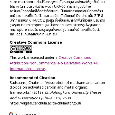
ขนาด micropore ต่อปริมาณรูพรุนทั้งหมดสูง จะส่งผลให้ดูดซับมีเทน
ได้มาก ในทางตรงกันข้าม พบว่า UiO-66 สามารถดูดซับก๊าซ
คาร์บอนไดออกไซด์ได้ดีกว่าก๊าซมีเทนเป็นผลมาจากคุณสมบัติทางด้าน
เคมี เช่น โลหะที่ไม่อิ่มตัว และ ออร์แกนิคลิแกนด์ ยิ่งไปกว่านั้น ZIF-8
มีค่าการเลือก CH4/CO2 สูงสุด ซึ่งเป็นผลมาจากพื้นที่ผิวและปริมาตร
รูพรุนขนาด micropore สูง มีอัตราส่วนของปริมาตรรูปพรุนขนาด
micropore ต่อปริมาตรรูพรุนทั้งหมดสูง รวมทั้งมี โลหะที่ไม่อิ่มตัว
และ ออร์แกนิคลิแกนด์ ที่เหมาะสม
Creative Commons License
This work is licensed under a
Creative Commons
Attribution-NonCommercial-No Derivative Works 4.0
International License
.
Recommended Citation
Sudsuansi, Chutima, "Adsorption of methane and carbon
dioxide on activated carbon and metal organic
frameworks" (2018).
Chulalongkorn University Theses
and Dissertations (Chula ETD)
. 2538.
https://digital.car.chula.ac.th/chulaetd/2538
INCLUDED IN