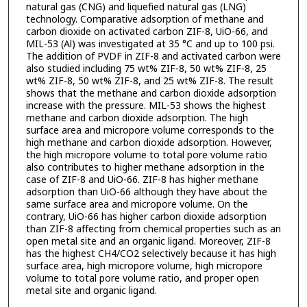
natural gas (CNG) and liquefied natural gas (LNG)
technology. Comparative adsorption of methane and
carbon dioxide on activated carbon ZIF-8, UiO-66, and
MIL-53 (Al) was investigated at 35 °C and up to 100 psi.
The addition of PVDF in ZIF-8 and activated carbon were
also studied including 75 wt% ZIF-8, 50 wt% ZIF-8, 25
wt% ZIF-8, 50 wt% ZIF-8, and 25 wt% ZIF-8. The result
shows that the methane and carbon dioxide adsorption
increase with the pressure. MIL-53 shows the highest
methane and carbon dioxide adsorption. The high
surface area and micropore volume corresponds to the
high methane and carbon dioxide adsorption. However,
the high micropore volume to total pore volume ratio
also contributes to higher methane adsorption in the
case of ZIF-8 and UiO-66. ZIF-8 has higher methane
adsorption than UiO-66 although they have about the
same surface area and micropore volume. On the
contrary, UiO-66 has higher carbon dioxide adsorption
than ZIF-8 affecting from chemical properties such as an
open metal site and an organic ligand. Moreover, ZIF-8
has the highest CH4/CO2 selectively because it has high
surface area, high micropore volume, high micropore
volume to total pore volume ratio, and proper open
metal site and organic ligand.