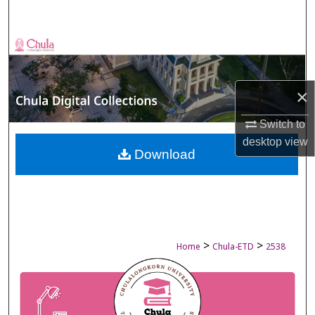
Search
Browse Collections
My Account
×
About
Switch to
desktop
view
Digital Commons Network™
Download
>
>
Home
Chula-ETD
2538