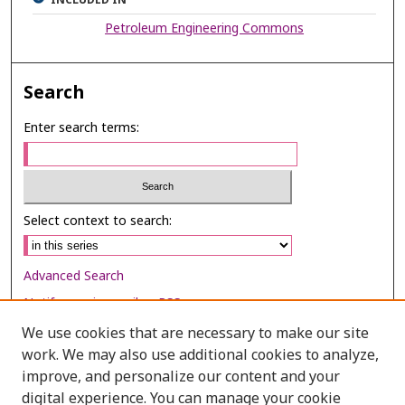
Petroleum Engineering Commons
Search
Enter search terms:
Select context to search:
Advanced Search
Notify me via email or
RSS
We use cookies that are necessary to make our site
Browse
work. We may also use additional cookies to analyze,
improve, and personalize our content and your
Collections
digital experience. You can manage your cookie
Disciplines