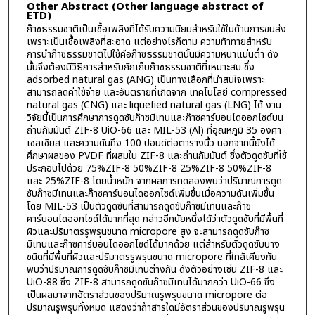
Other Abstract (Other language abstract of
ETD)
ก๊าซธรรมชาติเป็นเชื้อเพลิงที่ได้รับความนิยมสำหรับใช้ในด้านการขนส่ง
เพราะเป็นเชื้อเพลิงที่สะอาด แต่อย่างไรก็ตาม ความท้าทายสำหรับ
การนำก๊าซธรรมชาติไปใช้คือก๊าซธรรมชาตินั้นมีความหนาแน่นต่ำ ดัง
นั้นจึงต้องมีวิธีการสำหรับกักเก็บก๊าซธรรมชาติที่เหมาะสม ซึ่ง
adsorbed natural gas (ANG) เป็นทางเลือกที่น่าสนใจเพราะ
สามารถลดค่าใช้จ่าย และอันตรายที่เกิดจาก เทคโนโลยี compressed
natural gas (CNG) และ liquefied natural gas (LNG) ได้ งาน
วิจัยนี้เป็นการศึกษาการดูดซับก๊าซมีเทนและก๊าซคาร์บอนไดออกไซด์บน
ถ่านกัมมันต์ ZIF-8 UiO-66 และ MIL-53 (Al) ที่อุณหภูมิ 35 องศา
เซลเซียส และความดันถึง 100 ปอนด์ต่อตารางนิ้ว นอกจากนี้ยังได้
ศึกษาผลของ PVDF ที่ผสมใน ZIF-8 และถ่านกัมมันต์ ซึ่งตัวดูดซับที่ใช้
ประกอบไปด้วย 75%ZIF-8 50%ZIF-8 25%ZIF-8 50%ZIF-8
และ 25%ZIF-8 โดยน้ำหนัก จากผลการทดลองพบว่าปริมาณการดูด
ซับก๊าซมีเทนและก๊าซคาร์บอนไดออกไซด์เพิ่มขึ้นเมื่อความดันเพิ่มขึ้น
โดย MIL-53 เป็นตัวดูดซับที่สามารถดูดซับก๊าซมีเทนและก๊าซ
คาร์บอนไดออกไซด์ได้มากที่สุด กล่าวอีกนัยหนึ่งได้ว่าตัวดูดซับที่มีพื้นที่
ผิวและปริมาตรรูพรุนขนาด micropore สูง จะสามารถดูดซับก๊าซ
มีเทนและก๊าซคาร์บอนไดออกไซด์ได้มากด้วย แต่สำหรับตัวดูดซับบาง
ชนิดที่มีพื้นที่ผิวและปริมาตรรูพรุนขนาด micropore ที่ใกล้เคียงกัน
พบว่าปริมาณการดูดซับก๊าซมีเทนต่างกัน ดังตัวอย่างเช่น ZIF-8 และ
UiO-88 ซึ่ง ZIF-8 สามารถดูดซับก๊าซมีเทนได้มากกว่า UiO-66 ซึ่ง
เป็นผลมาจากอัตราส่วนของปริมาณรูพรุนขนาด micropore ต่อ
ปริมาณรูพรุนทั้งหมด แสดงว่าถ้าสารใดมีอัตราส่วนของปริมาณรูพรุน