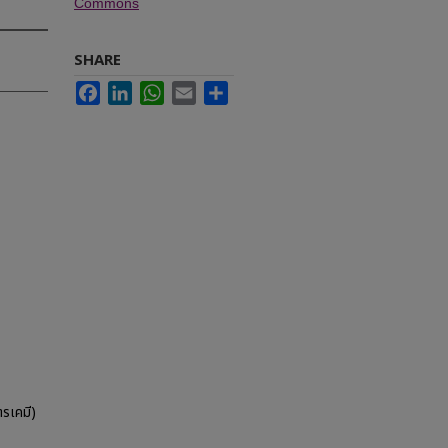
Commons
SHARE
Facebook
LinkedIn
WhatsApp
Email
Share
รเคมี)