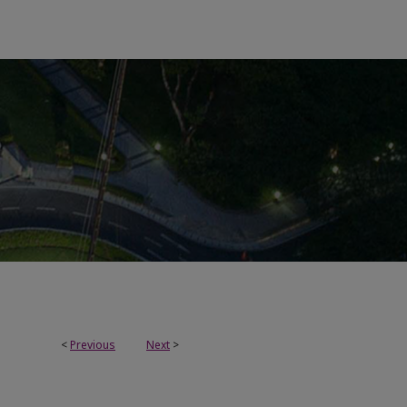
<
Previous
Next
>