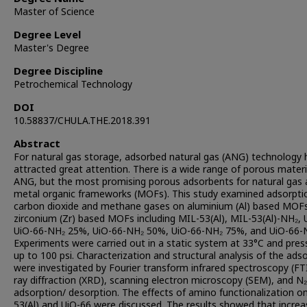
Master of Science
Degree Level
Master's Degree
Degree Discipline
Petrochemical Technology
DOI
10.58837/CHULA.THE.2018.391
Abstract
For natural gas storage, adsorbed natural gas (ANG) technology 
attracted great attention. There is a wide range of porous materi
ANG, but the most promising porous adsorbents for natural gas 
metal organic frameworks (MOFs). This study examined adsorpti
carbon dioxide and methane gases on aluminium (Al) based MOF
zirconium (Zr) based MOFs including MIL-53(Al), MIL-53(Al)-NH₂, 
UiO-66-NH₂ 25%, UiO-66-NH₂ 50%, UiO-66-NH₂ 75%, and UiO-66-
Experiments were carried out in a static system at 33°C and pres
up to 100 psi. Characterization and structural analysis of the ads
were investigated by Fourier transform infrared spectroscopy (FTI
ray diffraction (XRD), scanning electron microscopy (SEM), and N₂
adsorption/ desorption. The effects of amino functionalization o
53(Al) and UiO-66 were discussed. The results showed that increa