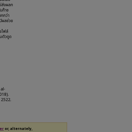
ไม่ส่งผลก
บก๊าซ
ากกว่า
มีผลช่วย
รไฟล์
บตัวดูด
al-
018).
. 2522.
er
or, alternately,