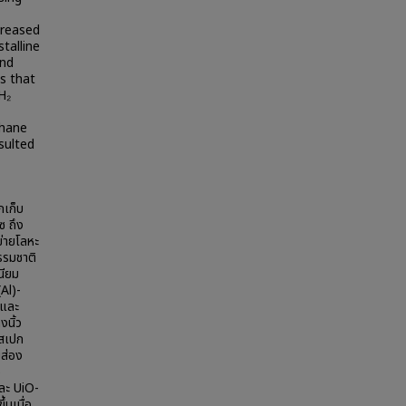
creased
talline
and
s that
H₂
thane
sulted
กเก็บ
ซ ถึง
ข่ายโลหะ
ธรรมชาติ
นียม
Al)-
และ
นิ้ว
ดสเปก
บส่อง
)
และ UiO-
นเมื่อ