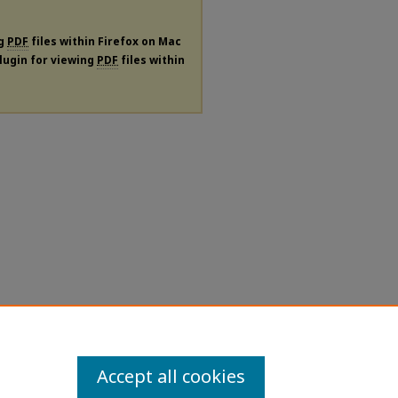
ng
PDF
files within Firefox on Mac
plugin for viewing
PDF
files within
Accept all cookies