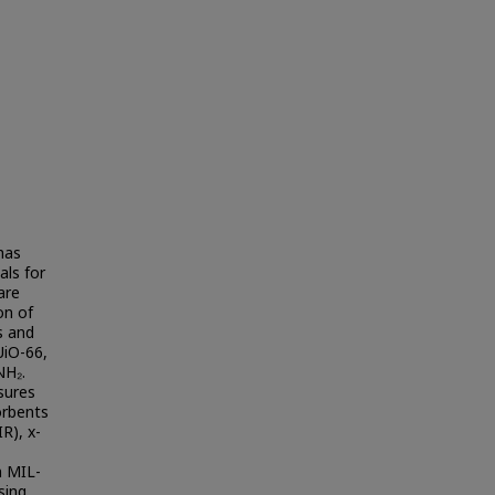
has
als for
are
on of
s and
UiO-66,
NH₂.
sures
orbents
R), x-
n MIL-
sing