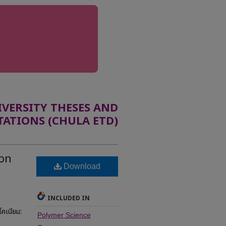
ERSITY THESES AND
TATIONS (CHULA ETD)
 on
Download
INCLUDED IN
โคเนียม:
Polymer Science