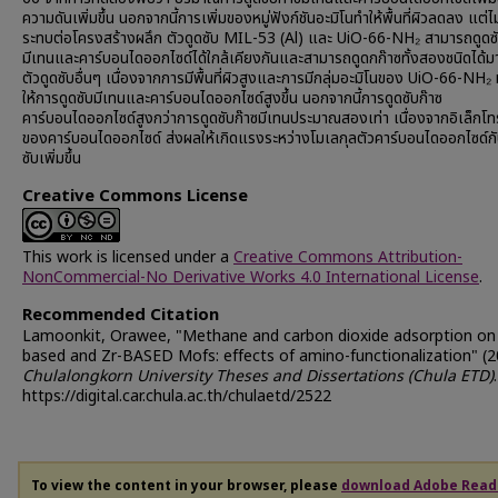
ความดันเพิ่มขึ้น นอกจากนี้การเพิ่มของหมู่ฟังก์ชันอะมิโนทำให้พื้นที่ผิวลดลง แต่
ระทบต่อโครงสร้างผลึก ตัวดูดซับ MIL-53 (Al) และ UiO-66-NH₂ สามารถดูดซั
มีเทนและคาร์บอนไดออกไซด์ได้ใกล้เคียงกันและสามารถดูดกก๊าซทั้งสองชนิดได้ม
ตัวดูดซับอื่นๆ เนื่องจากการมีพื้นที่ผิวสูงและการมีกลุ่มอะมิโนของ UiO-66-NH₂ 
ให้การดูดซับมีเทนและคาร์บอนไดออกไซด์สูงขึ้น นอกจากนี้การดูดซับก๊าซ
คาร์บอนไดออกไซด์สูงกว่าการดูดซับก๊าซมีเทนประมาณสองเท่า เนื่องจากอิเล็กโท
ของคาร์บอนไดออกไซด์ ส่งผลให้เกิดแรงระหว่างโมเลกุลตัวคาร์บอนไดออกไซด์กั
ซับเพิ่มขึ้น
Creative Commons License
This work is licensed under a
Creative Commons Attribution-
NonCommercial-No Derivative Works 4.0 International License
.
Recommended Citation
Lamoonkit, Orawee, "Methane and carbon dioxide adsorption on 
based and Zr-BASED Mofs: effects of amino-functionalization" (2
Chulalongkorn University Theses and Dissertations (Chula ETD)
https://digital.car.chula.ac.th/chulaetd/2522
To view the content in your browser, please
download Adobe Read