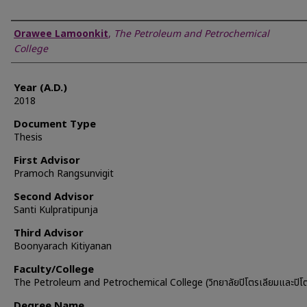
Author
Orawee Lamoonkit
,
The Petroleum and Petrochemical
College
Year (A.D.)
2018
Document Type
Thesis
First Advisor
Pramoch Rangsunvigit
Second Advisor
Santi Kulpratipunja
Third Advisor
Boonyarach Kitiyanan
Faculty/College
The Petroleum and Petrochemical College (วิทยาลัยปิโตรเลียมและปิโต
Degree Name