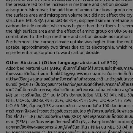
the pressure led to the increase in methane and carbon dioxide
adsorption. Moreover, the addition of amino functional group de
the surface area and micropore volume but did not affect the crys
structure. MIL-53(Al) and UiO-66-NH₂ displayed similar methane 
carbon dioxide uptake, which was higher than the others. It seem
the high surface area and the effect of amino group on UiO-66-N
contributed to the high methane and carbon dioxide adsorption.
Furthermore, the carbon dioxide uptake was higher than the me
uptake, approximately two times due to its electrophile, which re
in preferential adsorption toward carbon dioxide.
Other Abstract (Other language abstract of ETD)
Adsorbed Natural Gas (ANG) เป็นเทคโนโลยีที่ได้รับความสนใจสำหรับการกั
ก๊าซธรรมชาติเป็นอย่างมาก โดยใช้วัสดุรูพรุนเพราะความสามารถในการกักเก็บก๊า
แม้ว่าจะมีวัสดุรูพรุนหลายชนิดสำหรับการกักเก็บก๊าซธรรมชาติ แต่ตัวดูดซับโครง
อินทรีย์ (MOFs) เป็นตัวดูดซับทางเลือกที่มีคุณสมบัติที่ดีสำหรับการกักเก็บก๊าซ
งานวิจัยนี้เป็นการศึกษาการดูดซับก๊าซมีเทนและก๊าซคาร์บอนไดออกไซด์บน อะลูมิเ
(Al) และ เซอร์โคเนียม (Zr) บน MOFs ประกอบไปด้วย MIL-53 (Al), MIL-53(
NH₂, UiO-66, UiO-66-NH₂ 25%, UiO-66-NH₂ 50%, UiO-66-NH₂ 75% 
UiO-66-NH₂ ที่อุณหภูมิ 33 องศาเซลเซียส และความดันถึง 100 ปอนด์ต่อตาราง
การวิเคราะห์โครงสร้างของตัวดูดซับตรวจสอบโดย ฟูเรียทรานสฟอร์มอินฟาเร
โตร สโคปี (FTIR) เอกซ์เรย์ดิฟแฟรกชัน(XRD) กล้องจุลทรรศน์อิเล็กตรอนแบ
กราด (SEM) และ วิเคราะห์คุณลักษณะพื้นที่ผิว (N₂ adsorption/desorption
นอกจากนี้ยังศึกษาผลของการเพิ่มหมู่ฟังก์ชันอะมิโน (-NH₂) บน MIL-53 (Al) 
66 จากการทดลองพบว่า ปริมาณการดูดซับก๊าซมีเทนและคาร์บอนไดออกไซด์เพิ่มขึ้