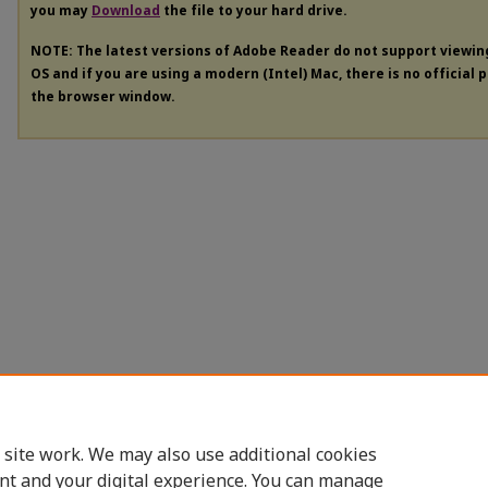
you may
Download
the file to your hard drive.
NOTE: The latest versions of Adobe Reader do not support viewi
OS and if you are using a modern (Intel) Mac, there is no official 
the browser window.
 site work. We may also use additional cookies
nt and your digital experience. You can manage