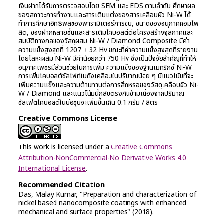
เงินฝากได้รับการตรวจสอบโดย SEM และ EDS ตามลำดับ ศึกษาผล
ของสภาวะการทำงานและสารเติมแต่งของสารเคลือบผิว Ni-W ได้
ทำการศึกษาอิทธิพลของพารามิเตอร์การชุบ, ขนาดของอนุภาคคอมโพ
สิต, ของฝากหลายชั้นและสารเติมโคบอลต์ต่อโครงสร้างจุลภาคและ
สมบัติทางกลของวัสดุผสม Ni-W / Diamond Composite มีค่า
ความแข็งสูงสุดที่ 1207 ± 32 Hv ขณะที่ค่าความแข็งสูงสุดที่รายงาน
โดยโลหะผสม Ni-W มีค่าน้อยกว่า 750 Hv ซึ่งเป็นปัจจัยสำคัญที่ทำให้
อนุภาคเพชรมีส่วนช่วยในการเพิ่ม ความแข็งของฐานเมทริกซ์ Ni-W
การเพิ่มโคบอลต์ซัลไฟท์ในถังเคลือบในปริมาณน้อย ๆ มีแนวโน้มที่จะ
เพิ่มความแข็งและความต้านทานต่อการสึกหรอของวัสดุเคลือบผิว Ni-
W / Diamond และแนวโน้มนี้กลับตรงกันข้ามเนื่องจากปริมาณ
ซัลเฟตโคบอลต์ในบ่อชุบจะเพิ่มขึ้นเกิน 0.1 กรัม / ลิตร
Creative Commons License
This work is licensed under a
Creative Commons
Attribution-NonCommercial-No Derivative Works 4.0
International License
.
Recommended Citation
Das, Malay Kumar, "Preparation and characterization of
nickel based nanocomposite coatings with enhanced
mechanical and surface properties" (2018).