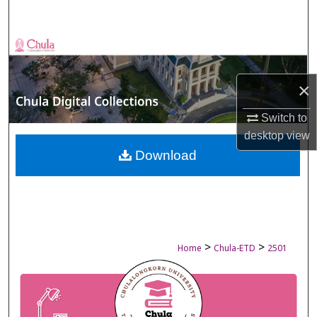
Search
Browse Collections
My Account
×
About
Switch to
desktop
view
Digital Commons Network™
Download
>
>
Home
Chula-ETD
2501