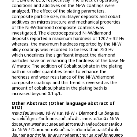
of SEM and EDS, respectively. The effect of operating
conditions and additives on the Ni-W coatings were
analyzed. The effect of the plating parameters,
composite particle size, multilayer deposits and cobalt
additives on microstructure and mechanical properties
of the Ni-W/diamond composite coatings was
investigated. The electrodeposited Ni-W/diamond
deposits reported a maximum hardness of 1207 ± 32 Hv
whereas, the maximum hardness reported by the Ni-W
alloy coatings was recorded to be less than 750 Hv
which underlines the significant impact the diamond
particles have on enhancing the hardness of the base Ni-
W matrix. The addition of Cobalt sulphate in the plating
bath in smaller quantities tends to enhance the
hardness and wear resistance of the Ni-W/diamond
composite coatings and this trend is reversed as the
amount of cobalt sulphate in the plating bath is
increased beyond 0.1 g/L.
Other Abstract (Other language abstract of
ETD)
การเตรียมโลหะผสม Ni-W และ Ni-W / Diamond และวัสดุผสม
หลายชั้นได้ถูกเตรียมโดยการชุบด้วยไฟฟ้าจากการเคลือบผิว Ni-W
ด้วยอนุภาคเพชรที่แขวนลอยลงในอ่างอาบน้ำ เคลือบด้วยสารเคลือบ
ผิว Ni-W / Diamond เตรียมด้วยสารเติมแต่งโคบอลต์ซัลไฟด์ใน
ปริมาณที่แตกต่างกัน ลักษณะทางสัณฐานวิทยาและองค์ประกอบของ